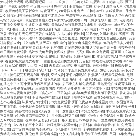
大电影免费观看
|
吧唧吧唧吧唧一口一口吃掉了
|
《亦舞之城》电视剧
|
家有虎妻 电影
|
陛下未
成年
|
皇家奶娘碰碰
|
圣诞快乐劳伦斯先生电影
|
王雪晶新年歌曲
|
始兴县
|
法国满天星《古墓丽
影
|
泰罗奥特曼国语版全集
|
电竞冠军：少女带队全集免费
|
《束缚游戏》在线观看第一季免费
1~3
|
降魔的2粤语在线观看
|
童颜不老三公主
|
完美受害人在线观看
|
日本电影女大学生去按摩
|
与蛇有关的电影
|
倾城之泪百度影音
|
斗罗大陆在线观看218
|
《俘虏之锁》第二集
|
电影亮剑
完整版免费观看
|
中途岛之战 电影
|
美味快递员特殊待遇2在线观看
|
无双国士
|
湄公河大案全
集下载
|
维修工上了我的床在线观看
|
高清《爱上朋友的母亲》电影
|
xl司令第一季全集免费完
整版
|
云画的月光免费完整版在线观看
|
八戒八戒影视剧10
|
我弟弟的女朋友 电影
|
漯河市
|
隋
唐英雄下部
|
斗罗大陆114
|
要爸爸播种2演员全集资源
|
匆匆的青春在线观看完整版免费
|
美女
跳舞视频大全
|
《女销售员:满天星》电影简介
|
潜伏者电视剧免费播放
|
你的房子值多少斤西
瓜?
|
性解命
|
从前有座灵剑山动漫
|
死神480
|
善良的妈妈韩国
|
闪婚影帝全集免费
|
需要爸爸的
种子播种免费观看
|
热辣滚烫免费看
|
伦理疯狂播种
|
沉香如屑60集全免费看
|
墨西哥《瓜达卢
佩的玫瑰》在线播放
|
华丽的外出完整版
|
我的性肉欲继拇做爰HD
|
电影城市猎人
|
春子家有喜
事
|
春花厌电视剧免费观看
|
一雪前耻电视剧免费观看
|
安吉拉怀特透视电影免费观看2023年
上
|
现在我们相爱吗
|
山海小饭馆
|
天海翼在线视频
|
电视剧狂飙
|
天师钟馗94版
|
极致爱抚 1
|
《Overflower》
|
电锯惊魂7高清版
|
xl司令第二季全集免费观看动漫
|
加勒比女海盗9美版免费
|
斗罗大陆免费完整观看209
|
穿越时空寻找爱
|
咱们结婚吧49
|
性解密在线观看免费全集
|
电影
思念爱完整版
|
四少妇按摩记
|
地下九英里
|
电影 蝙蝠
|
部下是我的初恋
|
威尼斯三部曲之3
|
公
的浮之中字9
|
两个男孩子做不可描述的事
|
启示录完整版免费观看
|
天地无伦在线观看视频
|
点
点星光免费观看完整版
|
三狼奇案国语
|
打扑克免费观看
|
变节之潜罪犯下载
|
旋转的爱中文版
|
装台全集电视剧免费观看
|
《宫心计》
|
豆豆笑笑
|
战狼6免费观看完整版下载高清
|
霜花店电影
在线观看免费高清版
|
少妇的诱惑电影观看
|
蜡笔小新第6季动漫
|
战狼6免费观看在线
|
我的小
左小右电视剧
|
斗罗大陆2绝世唐门39集免费观看 骄阳似我赵今麦电视剧第7集
|
泰囧途高清
完整版下载
|
小小电影免费观看高清版
|
日本电影《牙医姐妹》在线观看
|
无性不爱
|
遮天 全集
|
致命浪漫
|
美容院特殊待遇4演员表
|
千钧一发百度影音
|
海洋之恋番外篇
|
手机在线观看高清完
整版电影
|
超级教师第三季完整版
|
罗小黑战记第二季
|
电影《补课》免费观看中文版
|
欧式少
女1-13集全剧情
|
碟中谍6:全面瓦解电影
|
E版人猿泰山1995故事简介
|
董董恩电视剧免费观看
高清版
|
《农场主的三个女儿》
|
哇嘎电影免费看全集
|
狂鼠列车
|
唐朝诡事录2官宣
|
免费看斗
罗大陆
|
21世纪性格爱情指南俄罗斯
|
《他是谁》电视剧
|
流星蝴蝶剑电视剧
|
巨人族的新娘免
费动漫全集免费
|
聚伦色网
|
除恶电视剧
|
北京夜店电影
|
零号特工在线观看
|
美国1-5集免费普