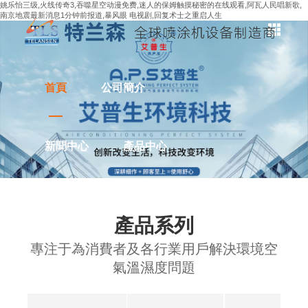
姚乐怡三级,火线传奇3,吞噬星空动漫免费,迷人的保姆触摸秘密的在线观看,阿瓦人民唱新歌,
南京地震最新消息1分钟前报道,暴风眼 电视剧,回复术士之重启人生
首頁
公司簡介
新聞中心
產品中心
解決方案
應用案例
產品系列
專注于為消費者及各行業用戶解決環境空
聯系我們
氣溫濕度問題