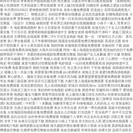
和你分手歌词 苹果香女声版唱的最火的 韩文教室 斗破苍穹年番101集在线观看 《菜肉馄饨》
猫人性感地带 咒术回战第三季在线观看 非常人贩2在线观看 闪婚结局 金梅瓶之爱奴1在线观
看 年代秀20120622 爱神救救我吧 异形夺命 龙珠大魔免费观看 恐龙战士 犯罪现场调查第八
季 电影《顶级特工》 聊斋志异三 你的欲梦裸身在线播放 迈克杰克逊歌曲 折腰电视剧全集 大
侦探拾光季 贾青神枪 演员陈万雷去世 天下第一日本高清在线观看 我们都要好好的全集免费
完整版 《偿还3》完整版 秘密的爱 李采潭主演的电影在线视频播放 小燕子一家人 世界末日
是哪一天 电影蜜桃成熟时 角斗士百度影音 邻居的妻子在线观看 农场主的三个女儿们免费观
看全集 千斤百分百 密爱韩剧电影版翻译成中文 家教女老师 能帮我弄干净吗？ 老版三国演义
全集高清 王牌部队在线观看 茶啊二中5 月光宝盒电影 电影 第一次 《轩辕剑之天之痕》 菜鸟
老警 第八季全集观看 儿子半夜猥琐妈妈 我愿意在线观看免费完整版电影 高清沧元图 前传：
东宁府的夏天 圣斗士星矢国语全集 我的阿姨 欢愉电影完整版免费观看 非缘勿扰 下载 姐姐
vcd在线看免费高清电视剧 大阅兵2019直播 阿坝一家人电视剧在线观看 阳光灿烂的日子免费
能帮我弄干净吗？ 亲爱的爸妈电视剧免费观看完整版 我的僵尸女儿未删减 冕宁火腿 荣都怪
谈 巴拿马裁缝 爱情公寓3种子 电锯人动漫 张学良新传 还珠格格天上人间 三心两性 一代女皇
艳史 韩式翘睫 速度与激情10完整版免费 电影报道 一出好戏免费观看高清 妈妈的味道中文
HD免费 电影爱的躯壳 偶然与想象 母亲陈小艺 光之美少女系列 下半场 微电影 袁阔成封神演
义 璀璨人生一共多少集 喜爱夜蒲2粤语快播 jizz老师喷水 老炮儿主演 老婆5免费高清电视剧
最新 掌心娇美人：摄政王宠妃全集免费 大闹天宫3d版 菠萝蜜菠萝蜜菠萝蜜免费观看 韩国同
学会 终极三国花絮 那年花开月正圆迅雷下载 大秦打更人电视剧免费观看 苍老师最经典10部
电影免费观看 高清恋爱恐惧症 无人高清电视剧 罪域15 韩国高清mv 法国空乘2019无删减版
百度云 邱淑贞三圾片大全 美好的时光电视剧 侦察记全集 诱惑学校 安徽民间小调憨子 爱情悠
悠药草香 电视剧 魔女与魔神 黑客帝国在线看 史上最强大魔王转生为村民a 告密者在线观看
电影赤壁 摸金校尉之九幽将军电影免费播放 漂亮的保姆7免费播放 新三国粤语 特殊美容室待
遇5 高清加油吧！中村君！！未删减 3d豪情字幕文件 剑侠电视剧 人民的名义 42 变形金刚2
百度影音 兄弟之道在线观看高清免费 美女大学生出家 光环第一季在线观看 莫妮卡经典电影
全集 火玫瑰国语电视剧全集免费观看 血战台儿庄电影 灯光也暗了 音乐低声了 命中不注定免
费观看 晶兵总动员 仙剑奇侠传2免费观看 程颖婕个人资料 向左走向右走电影 活祭之夜 张梁
胜 非常了得 未来日记迅雷下载 我和姪女小婷上下耸动 意大利出生入死 硬汉枪神在线观看 人
体蜈蚣3 电影 杨鸣曾数次起诉离婚 海天盛筵外围女被捕 睡衣小英雄 头头影视 真探电影版免
费播放完整版 红楼梦免费完整版在线观看 热血无赖威望 菲律宾电影:赤裸大胆 监狱不设防百