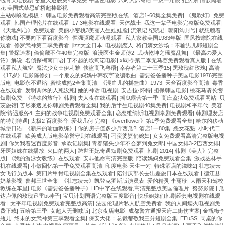
花 美国式禁忌矿桥超棒影视
主站蜘蛛池模板：
韩国电影免费观看高清完整版在线
|
酒店1-60集全集免费
|
《鬼吹灯》免费
观看
|
韩国产理伦片在线观看
|
17.3电影在线观看
|
天体战士
|
我这一辈子电影完整版免费观看
|
《天地剑心》免费观看
|
美丽小密桃3美丽人生娃娃脸
|
流浪记 纪晓君
|
朝阳沟封号
|
就想赖着
你吻戏
|
不要向下看百度影音
|
倔强驱魔师动漫观看
|
私人家教美国1983年版
|
国风按摩院在线
观看
|
修罗武神第二季免费看
|
jizz大全日本
|
电视剧恋人
|
将门嫡女沙场：不输男儿郎短剧全
集
|
警探迷案
|
偷偷藏不住40集完整版
|
浪漫医生金师傅2
|
武动乾坤之瑶魔乱舞
|
《最高の爱人
诏》解说
|
名侦探柯南日语
|
了不起的埃莉诺电影
|
xl司令第二季无马赛免费观看真人版
|
在线
观看私人航空
|
魔法少女☆伊莉雅
|
侠盗高飞粤语
|
幸存者第二十三季15
|
黑玫瑰红玫瑰
|
高清
《17岁》电影陈修如
|
一个朋友的妈妈中韩双字改编歌曲
|
需要爸爸播种子美国电影1976完整
版电
|
电影永不退缩
|
蜜桃成熟2全集高清
|
《混血儿的摇篮曲》1973
|
天台百度影音高清
|
毒香
在线观看
|
发明调休的人死没死
|
她的神话 电视剧
|
安吉拉·怀特
|
担保韩国电影
|
桃花马请长缨
短剧免费
|
《特殊的旅行》韩剧
|
夫人夜在线观看
|
摇曳露营第一季
|
高庄监狱免费观看网站
|
贝
茨旅馆
|
苦尽来遇见你韩剧免费观看全集
|
我的后半生电视剧40集免费
|
电视剧和平年代
|
美容
院:待遇服务4
|
主妇的战争电视剧免费观看全集
|
恋恋维纳斯电视剧泰剧免费观看
|
韩剧理发店
的特别待遇
|
太极2 百度影音
|
爱我几何 完整
|
《overflower》第1季免费观看全集
|
哈尔的移动
城堡日语
|
《新来的瑜伽教练》
|
你的房子值多少斤西瓜?
|
酒店1一80集
|
恶女花魁
|
小时代二
在线观看
|
欧美成人版电影荣誉守则在线观看
|
刁蛮婆婆俏媳妇
|
女女免费观看高清完整版电视
剧
|
你为我着迷百度影音
|
承欢记剧集
|
青春猪头少年不会梦到兔女郎
|
中国女排3-2巴西女排
|
牙医姐妹在线播放
|
火口的两人
|
跨世王妃奇遇短剧免费观看
|
韩剧 2014
|
韩剧《美人》完整
版
|
《我的游泳女教练》在线观看
|
安非他命高清完整版
|
陪读妈妈免费观看全集
|
激战丛林手
机在线观看
|
小敏回忆第一季免费观看高清
|
印度电影 天生一对
|
特殊酒店的滋味2
|
壮志凌云
女飞行员版本
|
第四片甲骨电视剧全集在线观看
|
陪讨厌部长去出差旅日本在线观看
|
德江县
|
奶茶影视
|
鲁邦三世全集
|
《壮志凌云》凯登克罗斯版演员表
|
爱的精灵 李丽珍
|
大雨天和驾校
教练在车里
|
电影《需要爸爸播种子》HD中字在线观看,高清完整版美国倫理片_努努影院
|
瓜
达卢佩的玫瑰迅雷bt种子
|
宝贝计划国语完整版百度影音
|
快乐姐妹们韩剧经典电视剧在线观
看
|
太平年电视剧免费观看完整版高清
|
法园伦理片私人航空免费看
|
我的人间烟火电视剧免
费下载
|
五哈第三季
|
女超人无删减版
|
北京夜店电影
|
成都警方通报天府二街伤害案
|
金瓶梅李
瓶儿
|
终末的女武神第三季观看全集
|
保安大佬：总裁都敬我三分短剧全集
|
EEuSS
|
同桌的你