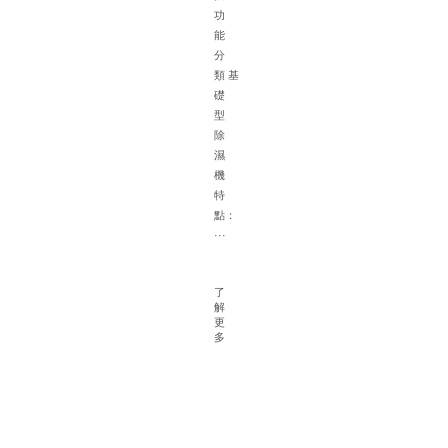
體
功
的
能
選
分
配
類 基
建
礎
議
型
一
除
根
濕
據
機
面
特
積
點：
確
···
定
除
濕
了
解
機
更
容
多
量
對
于
大
型
地