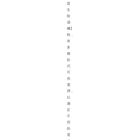
積
普
大
生
濕
除
氣
濕
重
機】
車
時，
輛
有
擺
多
放
種
密
款
集
式
空
可
氣
供
流
選
通
擇，
不
以
方
滿
便
足
排
不
水
同
困
的
難
需
等