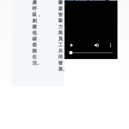
康
圖，
恒濕機及轉輪除濕機
呼
凝
等產品的性能提升、
吸，
智
產品完善、生產管理
創
聚
等方面，都有領先行
建
力，
業的發展優勢。
低
與
碳
員
杭州川田電器擁有自
節
工
主品牌，中文標識
能
共
【友川】，英文標識
生
同
【YOTREE】。川田
活。
發
電器——核心產品 川
展。
田電器目前專業生產
除濕機、加濕機及周
邊濕度控制產品。
解決方案