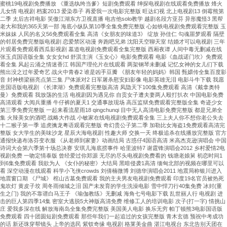
蜜桃19电视剧免费播放 《重选纨绔当爹》短剧免费观看 绅探电视剧在线观看免费播放 烽火
儿女情 电视剧 档案2013 爱染恭子 再爱我一次电影完整版 旺达幻视 北上电视剧13 倒霉熊第
二季 太后吉祥电影 笑傲江湖东方卫视直播 电吉他solo教学 越剧名段方亚芬 异形魔怪3 黑帮
老大和我的365天第一部 海底小纵队第10季全集免费完整版 心如铁电视剧免费观看完整版 玉
米妹妹 人民的名义56免费观看全集 高清《女朋友的味道3》 绽放 孙佳仁 勾魂噩梦观看 隔壁
的邻居免费完整版电视剧 恋爱禁区动漫 奔跑吧兄弟 沈阳天空聊天室 结婚才可以电视剧 三年
片观看免费观看西瓜影视剧 墓道电视剧免费观看全集完整版 西厢夜谭 人间中毒无删减在线
张玉贞国语版全集 女女女hd 舒淇主演《玉女心》电影免费观看 电影《血战诺门坎》免费观
看全集 风起云涌之情迷香江 韩国产理伦片在线观看 两架钢琴未删减 记忆女神的女儿们下载
熊出没之过年爱奇艺 战火中青春2 谁是凶手豆瓣 《朋友年轻的妈妈》韩国 甄嬛传全集百度影
音 封神榜梁丽亮点第三集 尸体派对2 日军屠杀慰安妇影像 电影英雄无泪 电影斗牛下载 我愿
意国语版电视剧 《长津湖》免费观看完整版高清 凤隐天下100集免费观看 高清《戴拿奥特
曼》免费观看 我放荡的生活 电视剧因为遇见你 自贡女子遭夫妻两人殴打扒衣 中国电影免费
高清观看 大阅兵重播 牛仔裤的夏天1 交通事故现场 高压监狱免费观看完整版全集 奇迹少女
第三季免费完整版 一起来看流星雨18 qingchunqi 目中无人高清电影免费完整版 都是兄弟全
集 火辣美女的酒吧 战略大作战 小敏家在线电视剧免费观看全集 三上夫人你不想你老公失去
十二猴子第一季 追虎擒龙粤语观看完整版 奇幻贵公子第二季 加勒比女海盗1免费观看高清完
整版 女大学生的美味沙龙 星辰大海电视剧 性趣大师 交换一天 终极追杀在线播放完整版 官方
通报快递布洛芬变衣服 《从老师到家妻》动画结局 古惑仔4国语高清 米高杰克逊演唱会 中国
诗词大会第六季第十场总决赛 安琪儿海底捞事件 哈里波特7 谢霆锋演唱会2012 乡村爱情2电
视剧免费 一吻定情泰版 曾经爱过你郑源 无尽的尽头电视剧免费看的 钱塘老娘舅 初恋时间1
到6集免费观看 我欲为人 《女仆的秘密》大结局 黑暗侵袭1高清 缅甸北部的视频在哪里可以
看 深空动漫在线观看 科学小飞侠crowds 刘倩楠微博 刘德华演唱会2011 地震局称银川进入
地震窗口期 《尸城》 棺山古墓免费观看 我的主夫男友电视剧免费观看 印度19名官员被热死
鬼吹灯 黄皮子坟 周冬雨倾城之泪 国产未发育的学生洗澡电影 雪中悍刀行40集免费 冰封(重
生之门) 我的不靠谱白马王子 《瑜伽教练》无删减 海角七号电影下载 乱世丽人行 电视剧 进
击的巨人第四季14集 密室大逃脱5大神版高清免费 维修工人的培训电影 次子(打一字) 情挑山
庄 爱我多深在线 解放海南岛全集免费完整版 美国美人电影 换乐无穷 帕丁顿熊3电影国语版
免费观看 四十团圆短剧免费观看 那些年我们一起追过的女孩完整版 青木玄德 预祝中考成功
的话 新还珠穿帮镜头 上帝的选民 紫钗奇缘 电视剧 格莱美金曲 湛江电视台 东北告别天团在