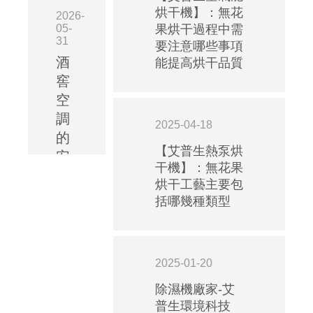
烘干機】：無花
2026-
05-
果烘干過程中需
31
要注意哪些事項
酒
能提高烘干品質
窖
空
調
2025-04-18
的
【艾普生熱泵烘
安
干機】：無花果
裝
烘干工藝主要包
規
括哪幾種類型
范：
艾
普
2025-01-20
生
酒
除濕機廠家-艾
普生環境科技
窖