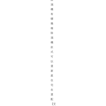
濕
機
有
哪
幾
種
除
濕
機
針
款
對
式
地
可
下
以
車
選
庫
家
的
庭
特
住
殊
宅
環
在
境
選
如
配
面
【艾