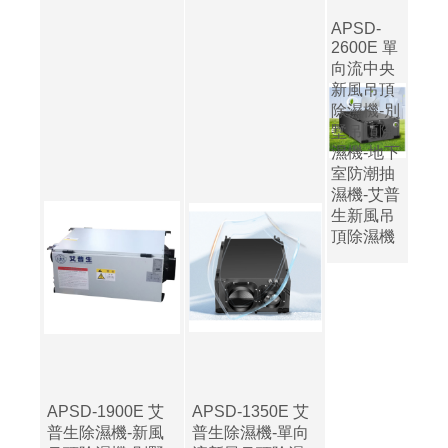
APSD-
2600E 單
向流中央
新風吊頂
除濕機-別
墅吊頂除
濕機-地下
室防潮抽
濕機-艾普
生新風吊
頂除濕機
APSD-1900E 艾
APSD-1350E 艾
普生除濕機-新風
普生除濕機-單向