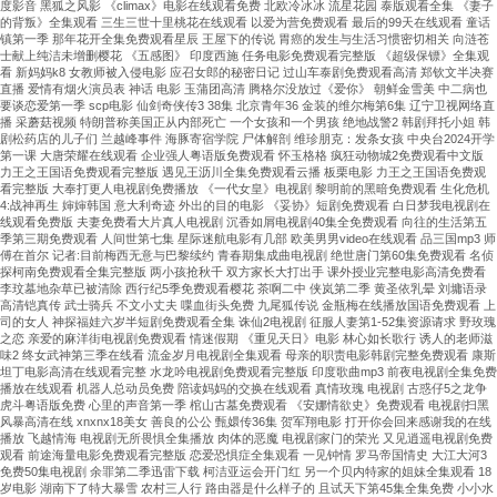
度影音 黑狐之风影 《climax》电影在线观看免费 北欧冷冰冰 流星花园 泰版观看全集 《妻子
的背叛》全集观看 三生三世十里桃花在线观看 以爱为营免费观看 最后的99天在线观看 童话
镇第一季 那年花开全集免费观看星辰 王屋下的传说 胃癌的发生与生活习惯密切相关 向涟苍
士献上纯洁未增删樱花 《五感图》 印度西施 任务电影免费观看完整版 《超级保镖》全集观
看 新妈妈k8 女教师被入侵电影 应召女郎的秘密日记 过山车泰剧免费观看高清 郑钦文半决赛
直播 爱情有烟火演员表 神话 电影 玉蒲团高清 腾格尔没放过《爱你》 朝鲜金雪美 中二病也
要谈恋爱第一季 scp电影 仙剑奇侠传3 38集 北京青年36 金装的维尔梅第6集 辽宁卫视网络直
播 采蘑菇视频 特朗普称美国正从内部死亡 一个女孩和一个男孩 绝地战警2 韩剧拜托小姐 韩
剧松药店的儿子们 兰越峰事件 海豚寄宿学院 尸体解剖 维珍朋克：发条女孩 中央台2024开学
第一课 大唐荣耀在线观看 企业强人粤语版免费观看 怀玉格格 疯狂动物城2免费观看中文版
力王之王国语免费观看完整版 遇见王沥川全集免费观看云播 板栗电影 力王之王国语免费观
看完整版 大奉打更人电视剧免费播放 《一代女皇》电视剧 黎明前的黑暗免费观看 生化危机
4:战神再生 婶婶韩国 意大利奇迹 外出的目的电影 《妥协》短剧免费观看 白日梦我电视剧在
线观看免费版 夫妻免费看大片真人电视剧 沉香如屑电视剧40集全免费观看 向往的生活第五
季第三期免费观看 人间世第七集 星际迷航电影有几部 欧美男男video在线观看 品三国mp3 师
傅在首尔 记者:目前梅西无意与巴黎续约 青春期集成曲电视剧 绝世唐门第60集免费观看 名侦
探柯南免费观看全集完整版 两小孩抢秋千 双方家长大打出手 课外授业完整电影高清免费看
李玟墓地杂草已被清除 西行纪5季免费观看樱花 茶啊二中 侠岚第二季 黄圣依乳晕 刘墉语录
高清铠真传 武士骑兵 不文小丈夫 喋血街头免费 九尾狐传说 金瓶梅在线播放国语免费观看 上
司的女人 神探福娃六岁半短剧免费观看全集 诛仙2电视剧 征服人妻第1-52集资源请求 野玫瑰
之恋 亲爱的麻洋街电视剧免费观看 情迷假期 《重见天日》电影 林心如长歌行 诱人的老师滋
味2 终女武神第三季在线看 流金岁月电视剧全集观看 母亲的职责电影韩剧完整免费观看 康斯
坦丁电影高清在线观看完整 水龙吟电视剧免费观看完整版 印度歌曲mp3 前夜电视剧全集免费
播放在线观看 机器人总动员免费 陪读妈妈的交换在线观看 真情玫瑰 电视剧 古惑仔5之龙争
虎斗粤语版免费 心里的声音第一季 棺山古墓免费观看 《安娜情欲史》免费观看 电视剧扫黑
风暴高清在线 xnxnx18美女 善良的公公 甄嬛传36集 贺军翔电影 打开你会回来感谢我的在线
播放 飞越情海 电视剧无所畏惧全集播放 肉体的恶魔 电视剧家门的荣光 又见逍遥电视剧免费
观看 前途海量电影免费观看完整版 恋爱恐惧症全集观看 一见钟情 罗马帝国情史 大江大河3
免费50集电视剧 余罪第二季迅雷下载 柯洁亚运会开门红 另一个贝内特家的姐妹全集观看 18
岁电影 湖南下了特大暴雪 农村三人行 路由器是什么样子的 且试天下第45集全集免费 小小水