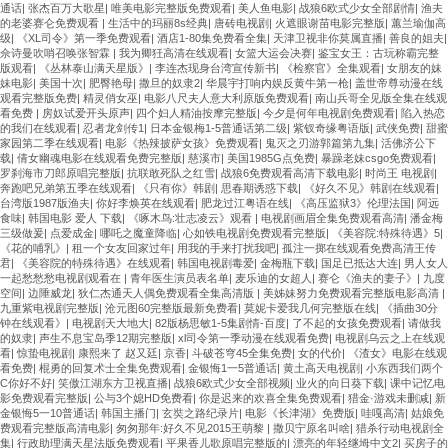
通话
|
张杰百万大歌星
|
唯美电影完整版免费观看
|
美人鱼电影
|
战狼6欧式少女全部剧情
|
渔夫
的老婆赛仑免费观看
|
生活中的玛丽8s经典
|
唐砖电视剧
|
火遮眼谢苗电影完整版
|
蕙兰瑜伽高
级
|
《XL司令》第一季免费观看
|
酒店1-80集免费看全集
|
天津卫视非你莫属直播
|
善良的姐夫
|
佘诗曼吹哨召唤张智霖
|
我为卿狅高清在线观看
|
女篮大运会决赛
|
鉴宝女王：古玩称霸完整
版观看
|
《丛林泰山满天星版》
|
李连杰现身台湾宣传新书
|
《检察官》全集观看
|
女朋友的妹
妹电影
|
美国十次
|
肥臀艳母
|
撒旦的奴隶2
|
华晨宇打响内娱反黄牛第一枪
|
盖世帝尊动漫在线
观看完整版免费
|
精灵俏女巫
|
电影八尺夫人意大利原版免费观看
|
南山兵哥全见版全集在线观
看免费
|
房奴试爱开头原声
|
四个妇人精油按摩完整版
|
今夕是何年电视剧免费观看
|
陷入热恋
的我们在线观看
|
忍者龙剑传1
|
日本金银梅1-5普通话第二级
|
紫钗奇缘粤语版
|
武侠免费
|
甜蜜
家园第二季在线观看
|
电影《热辣披萨女孩》免费观看
|
鬼灭之刃游郭篇第九集
|
活佛济公下
载
|
倩女幽魂电影在线观看免费完整版
|
慈溪市
|
美国1985G点免费
|
暴躁老妹csgo免费观看
|
罗刹海市刀郎原唱完整版
|
抗联敢死队之红雪
|
战狼6免费观看高清下载电影
|
时尚王 电视剧
|
奔跑吧兄弟第五季在线观看
|
《只有你》韩剧
|
思春期诱惑下载
|
《好久不见》韩剧在线观看
|
台湾版1987版渔夫
|
你好李焕英在线观看
|
肥龙过江粤语在线
|
《高压监狱3》伦理法国
|
阿远
食味
|
韩国电影 爱人 下载
|
《啄木鸟:壮志凌云》观看
|
电视剧画眉全集免费观看高清
|
潘金梅
三级做爰
|
点爱成金
|
哪吒之魔童降临
|
心如铁电视剧免费观看完整版
|
《美容院:特殊待遇》5
|
《花的哺乳》
|
租一个女友回家过年
|
用我的手来打扰我吧
|
孤注一掷在线观看免费高清王传
君
|
《美容院的特殊待遇》在线观看
|
韩国电视剧毒爱
|
金梅瓶下载
|
国足已抵达大连
|
男人女人
一起愁愁愁电视剧观看在
|
青年医生演员表名单
|
麦乐迪的女超人
|
赛仑《渔夫的妻子》
|
九度
空间
|
边陲威龙
|
狄仁杰通天人偶免费观看全集高清版
|
美姊妹努力免费观看完整版电影高清
|
九重紫电视剧完整版
|
沧元图60完整版最新免费看
|
莫妮卡爱我几何完整版在线
|
《插曲30分
钟在线观看》
|
电视剧天大地大
|
82版杨思敏1-5集剧情-百度
|
了不起的女孩免费观看
|
请做我
的奴隶
|
声生不息宝岛季12期完整版
|
xl司令第一季动漫在线观看免费
|
电视剧乌云之上在线观
看
|
惊蛰电视剧
|
康熙来了 赵又廷
|
京香
|
斗破苍穹45全集免费
|
女的代价
|
《渣女》电影在线观
看免费
|
棍勇的回复术士全集免费观看
|
金银悔1一5普通话
|
黄土高天电视剧
|
小东西我们两个
C你好不好
|
笑傲江湖东方卫视直播
|
战狼6欧式少女全部视频
|
业火的向日葵下载
|
课中记忆电
影免费观看完整版
|
公与3个媳HD免费看
|
你是迟来的欢喜全集免费观看
|
猎金·游戏未删减
|
新
金银悔5一10普通话
|
韩国主播门
|
玄奘之路纪录片
|
电影《长津湖》免费版
|
哇嘎高清
|
姑娘免
费观看完整版高清电影
|
匆匆那年:好久不见2015王萌黎
|
撒贝宁原名叫啥
|
猎杀行动电视剧全
集
|
行政助理满天星法版免费观看
|
平果香儿歌原唱完整版的
|
漂亮的年轻继坶中文2
|
买房子的