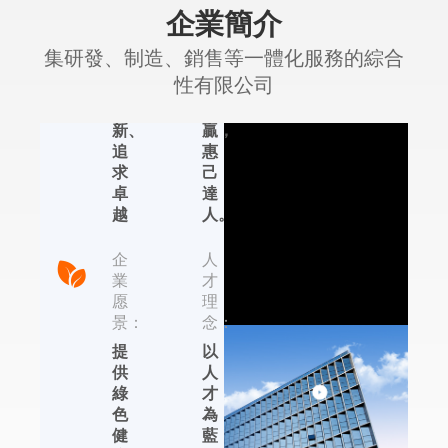
企業簡介
精
理
神：
念：
集研發、制造、銷售等一體化服務的綜合
認
合
性有限公司
真、
作
創
共
新、
贏，
追
惠
艾普生環境科
求
己
技
卓
達
越
人。
集研發、制造、銷售
等一體化服務的綜合
企
人
性有限公司，位于國
業
才
內著名的輕工業制造
愿
理
基地——杭州，依托
景：
念：
于近年來杭州的國家
提
以
信息化試點城市、電
供
人
子商務試點城市、集
綠
才
成電路設計產業化基
色
為
地的發展優勢，在除
健
藍
濕機、加濕器、恒溫