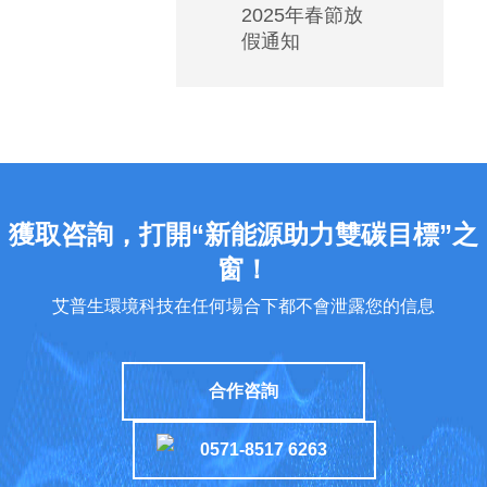
2025年春節放
低
假通知
溫
空
調
如
何
安
裝
獲取咨詢，打開“新能源助力雙碳目標”之
能
窗！
實
艾普生環境科技在任何場合下都不會泄露您的信息
現
高
能
合作咨詢
效
運
0571-8517 6263
行