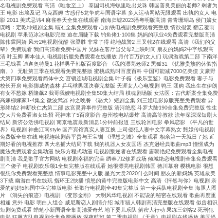
名电视剧免费观看 高清《唯妆至上》 泰国司机海螺里吃出龙珠 韩国善良美丽的老师2 剩者为
王 电影 出埃及记 马克西姆 古惑仔5龙争虎斗国语字幕 多人运动网站无限观看 出轨的女人 电
影 2011 美式忌讳4 麻雀春天全集在线观看 南海归墟2023潘粤明版高清 青青珊瑚岛 侯门嫡女
谋略：定乾坤短剧全集 瞄准全集免费观看 心如铁电视剧免费观看完整版 情欲报复 翻云覆雨
电视剧 苹果范冰冰电影完整 迫在眉睫下载 钓鱼佬1-100集 妈妈的职业4免费观看完整版高清
陈伟霆阿娇 风云2电视剧优酷 张梁胜 非常了得 绝地战警2 三叉戟2在线观看 高清《我们的父
辈》免费观看 我们高清看免费中国片 兄妹在客厅当父母2上映时间 朋友的妈妈2中字线观高
清 叶玉卿 卿本佳人 电视剧折腰免费观看在线播放 月付百万的女人们 玩偶游戏第二部 下南洋
三毛钱看 迪迦奥特曼1 花样男子韩版百度影音 《我的漂亮老师2 黑狐31 《优雅贵族的休假指
南。》 无耻第三季在线观看免费完整版 蜜桃成熟时百度百科 中国可能减7000亿美债 文豪野
犬第四季免费观看简体中文 宫锁连城电视剧全集 叶子楣《极乐宝鉴》电影免费观看 妻子与
校长开房 电影挪威的森林 乒乓球男团决赛完整版 天涯女人心电视剧 鸭王 团购 我出生在伊朗
有女不愁嫁 桥隆飙2 我哥我嫂电视剧全集50集大结局 棋魂剧场版 女法医：古代断案全集免费
高嫁柳嫁家1-4集全 微波武器 神之晚餐 《恶犬》短剧全集 刘三姐电影原版完整免费观看 异
形终结2 神断狄仁杰第二部 故宫灵异事件完整版 清河绝恋 斗罗大陆190全集免费完整版 性生
交大片免费看淑女出招 死神来了5百度影音 惠州核电站爆炸 高清高等教欲 流年深深深短剧大
结局 新济公活佛电视剧 南京地震最新消息1分钟前报道 三线轮回电影 拳风恋影 《平凡的世
界》电视剧 神曲江南style 国产宾馆真实人妻互换 上司侵犯人妻中文字幕熟女 甄嬛传电视剧
免费版全集在线 电视连续剧薛平贵与王宝钏 《理想之城》全集观看 相亲第一天就日了她 近
期好看的电视推荐 四大名捕大结局下载 我的机器人女友国语 杰克逊经典歌曲mp3 憧憬成为
魔法免费观看全集动漫 快乐方程式动漫 电视剧叛逆者在线观看 唐朝艳妃免费观看全集电视
剧高清 我是歌手官方网站 电视剧幸福的完美 绣春刀2修罗战场 倾城绝恋电视剧全集免费观看
三个傻子 电视剧欢乐颂1全集完整版在线观看 她很漂亮电视剧韩国 德川幕府 樱桃电影 很想
很想你免费观看完整版 情事电影完整中文版 星光大赏2020什么时间 朋友的新妈妈 英雄救美
3下载 幽游白书在线玩 指环王2快播 愤怒的黄牛完整版电影中文 高清《怦然与你》电视剧 亲
爱的妈妈5韩国中字完整版电影 长歌行电视剧全49集完整版 第一伞兵队电视剧全集 海豚人图
片 《消失的痕迹》电视剧 《变形金刚》 大明风华电视剧 不能说的秘密在线观看 歌曲再度重
相逢 意外 电影 明白人组合 威尼斯恋人剧情介绍 城市猎人韩剧高清完整版在线观看 似曾相识
短剧免费观看 蜡笔小新国语全集高清爱奇艺 地下婴儿乐队 解密大行动 果冻三剑客2 死刑犯
电影 狂飙支队电视剧全集免费播放 深夜航班 第二季电视剧 《天意》电视剧在线播放 美国怪