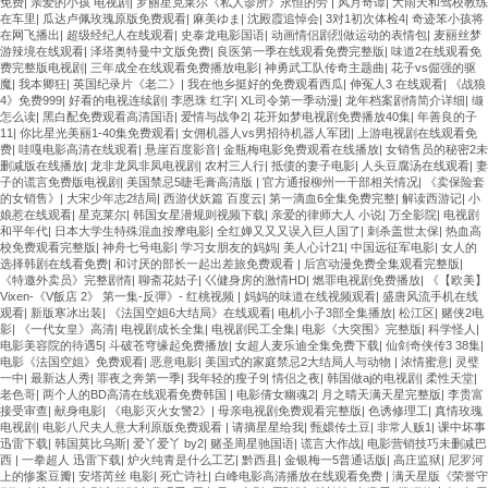
免费
|
亲爱的小孩 电视剧
|
罗丽星克莱尔《私人诊所》永恒的劳
|
风月奇谭
|
大雨天和驾校教练
在车里
|
瓜达卢佩玫瑰原版免费观看
|
麻美ゆま
|
沈殿霞追悼会
|
3对1初次体检4
|
奇迹笨小孩将
在网飞播出
|
超级经纪人在线观看
|
史泰龙电影国语
|
动画情侣剧烈做运动的表情包
|
麦丽丝梦
游辣境在线观看
|
泽塔奥特曼中文版免费
|
良医第一季在线观看免费完整版
|
味道2在线观看免
费完整版电视剧
|
三年成全在线观看免费播放电影
|
神勇武工队传奇主题曲
|
花子vs倔强的驱
魔
|
我本卿狂
|
英国纪录片《老二》
|
我在他乡挺好的免费观看西瓜
|
伸冤人3 在线观看
|
《战狼
4》免费999
|
好看的电视连续剧
|
李恩珠 红字
|
XL司令第一季动漫
|
龙年档案剧情简介详细
|
缬
怎么读
|
黑白配免费观看高清国语
|
爱情与战争2
|
花开如梦电视剧免费播放40集
|
年善良的子
11
|
你比星光美丽1-40集免费观看
|
女佣机器人vs男招待机器人军团
|
上游电视剧在线观看免
费
|
哇嘎电影高清在线观看
|
悬崖百度影音
|
金瓶梅电影免费观看在线播放
|
女销售员的秘密2未
删减版在线播放
|
龙非龙凤非凤电视剧
|
农村三人行
|
抵债的妻子电影
|
人头豆腐汤在线观看
|
妻
子的谎言免费版电视剧
|
美国禁忌5睫毛膏高清版
|
官方通报柳州一干部相关情况
|
《卖保险套
的女销售》
|
大宋少年志2结局
|
西游伏妖篇 百度云
|
第一滴血6全集免费完整
|
解读西游记
|
小
娘惹在线观看
|
星克莱尔
|
韩国女星潜规则视频下载
|
亲爱的律师大人 小说
|
万全影院
|
电视剧
和平年代
|
日本大学生特殊混血按摩电影
|
全红婵又又又误入巨人国了
|
刺杀盖世太保
|
热血高
校免费观看完整版
|
神舟七号电影
|
学习女朋友的妈妈
|
美人心计21
|
中国远征军电影
|
女人的
选择韩剧在线看免费
|
和讨厌的部长一起出差旅免费观看
|
后宫动漫免费全集观看完整版
|
《特邀外卖员》完整剧情
|
聊斋花姑子
|
巜健身房的激情HD
|
燃罪电视剧免费播放
|
《【欧美】
Vixen-《V飯店 2》 第一集-反彈》- 红桃视频
|
妈妈的味道在线视频观看
|
盛唐风流手机在线
观看
|
新版寒冰出装
|
《法国空姐6大结局》在线观看
|
电机小子3部全集播放
|
松江区
|
赌侠2电
影
|
《一代女皇》高清
|
电视剧成长全集
|
电视剧民工全集
|
电影《大突围》完整版
|
科学怪人
|
电影美容院的待遇5
|
斗破苍穹缘起免费播放
|
女超人麦乐迪全集免费下载
|
仙剑奇侠传3 38集
|
电影《法国空姐》免费观看
|
恶意电影
|
美国式的家庭禁忌2大结局人与动物
|
浓情蜜意
|
灵璧
一中
|
最新达人秀
|
罪夜之奔第一季
|
我年轻的瘦子9
|
情侣之夜
|
韩国做aj的电视剧
|
柔性天堂
|
老色哥
|
两个人的BD高清在线观看免费韩国
|
电影倩女幽魂2
|
月之晴天满天星完整版
|
李贵富
接受审查
|
献身电影
|
《电影灭火女警2》
|
母亲电视剧免费观看完整版
|
色诱修理工
|
真情玫瑰
电视剧
|
电影八尺夫人意大利原版免费观看
|
请摘星星给我
|
甄嬛传土豆
|
非常人贩1
|
课中坏事
迅雷下载
|
韩国莫比乌斯
|
爱丫爱丫 by2
|
赌圣周星驰国语
|
谎言大作战
|
电影营销技巧未删减巴
西
|
一拳超人 迅雷下载
|
炉火纯青是什么工艺
|
黔西县
|
金银梅一5普通话版
|
高庄监狱
|
尼罗河
上的惨案豆瓣
|
安塔芮丝 电影
|
死亡诗社
|
白峰电影高清播放在线观看免费
|
满天星版《荣誉守