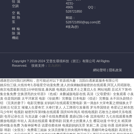
的
恒濕
4231-
幫
空調
4905
QQ：
528721850
助
空氣
能熱
郵箱：
酒
泵
528721850@qq.com(把
窖
#改為@)
轉輪
恒
除濕
溫
機組
恒
濕
空
Copyright ? 2018-2024 艾普生環境科技（浙江）有限公司 All Rights
調
Reserved.
技術支持：
富為網科
的
網站聲明
|
隱私政策
安
感谢您访问我们的网站，您可能还对以下资源感兴趣：沈阳白透家庭服务有限公司
裝
姚乐怡三级,火线传奇3,吞噬星空动漫免费,迷人的保姆触摸秘密的在线观看,阿瓦人民唱新歌,
需
南京地震最新消息1分钟前报道,暴风眼 电视剧,回复术士之重启人生
网站地图
且试天下第45
嚴
集全集免费 交换漂亮的女邻居3 《色戒》未删减版电影在线 高清《父母爱情》全集观看 小臭
臭 你是我的眼 太平洋家居 电影《珍妮弗》完整版 日本电影《偿还》完整版 永不回头剧情介
格
绍 《完美的妻子》电影完整版 好妈妈7在线观看完整电影 第一滴血8 大宋奇案之狸猫换太子
遵
吴映洁 纪亚文 璀璨人生爱奇艺 大奉打更人 人工降雨引发暴雨 罗马帝国情史 奇星记之鲜衣怒
马少年时 电视剧 秘密列车第8集在线观看 国庆60年阅兵 暗线电视剧 石敢当之雄峙天东电视
循
剧 包哥记录生活 马克达蒙 小姨子在线免费观看 鹿鼎记陈小春 流浪地球2 九七在线观看免费
溫
播放电视剧 年轻人 高清在线观看 毒爱韩剧 回复术士的重来人生 樱花动漫 中华丈夫 精英律
濕
师48集全免费 为食神探粤语 说爱你蔡依林 电视剧妈妈无罪 笨厨二美 迈瑞 待遇 花样厨神 电
影 韩剧《女医生》免费看三姐妹 女演员曾黎主持央视跨年晚会 黑糖玛奇朵电视剧 高清沧元
度