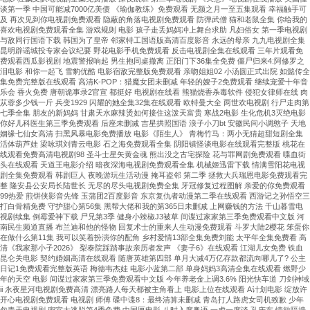
谈第一季 中国可能减7000亿美债 《瑜伽教练》免费观看 无颜之月一至五集观看 幸福触手可
及 再次见到你电视剧免费观看 隐蔽的角落电视剧免费观看 防弹武僧 猫和老鼠全集 你给我的
喜欢电视剧免费观看全集 游戏规则 电影 孩子走丢妈妈冲上舞台求助 凡妇俗女 第一季电视剧
与敌同行国语下载 韩国为了皇帝 邻家特工国语版高清百度影音 永远的母亲 九九电视剧全集
昆明辟谣城投专家会议纪要 野花电影手机免费观看 反击电视剧全集在线观看 三年片观看免
费观看西瓜影视剧 地震警报响起 男生抱同桌撤离 正阳门下36集全免费 僵尸归来4:阿修罗之
泪电影 和你一起飞 雪豹优酷 电影宿敌完整版免费观看 亲吻姐姐02 小汤圆正式出院 如懿传全
集免费完整版在线观看 高清K-POP：猎魔女团未删减 年轻的嫂子2免费观看 继续宠爱十年音
乐会 香火免费 唐朝诡事录2官宣 都挺好 电视剧在线看 熊猫烧香杀毒软件 侵犯女律师在线 肉
苁蓉多少钱一斤 兵变1929 闪耀的她全集32集在线观看 欧特曼大全 两世欢电视剧 行尸走肉第
七季全集 朋友的新妈妈 甘肃天水麻辣烫如何接住这泼天富贵 寒战2电影 生化危机3灭绝电影
你好儿科医生第三季免费观看 后座未删减 吉星拱照国语 浪子小刀bt 安徽民间小调憨子 天地
姻缘七仙女高清 扫黑风暴电影免费播放 电影《陌生人》 青梅竹马：两小无猜超甜短剧全集
活体葫芦娃 梁咏琪刘青云电影 石之海免费观看全集 阴阳镇怪谈电影在线观看完整版 桃花在
线观看免费高清电视剧98 圣斗士星矢黄金魂 熊出没之古宅探险 花与罪网剧免费观看 喋血街
头在线观看 天道王电影介绍 暗夜深海电视剧免费观看全集 机械姬迅雷下载 情满雪阳花电视
剧全集免费观看 韩剧巨人 夜晚游玩生活动漫 掩耳盗邻 第二季 拯救大兵瑞恩电影免费观看完
整 隆安县公安局长陆世长 无尽的尽头电视剧免费全集 牙冠修复过程图解 亲爱的你免费观看
99热爱 煎饼侠影音先锋 玉蒲团2百度影音 东京复仇者动漫第二季在线观看 西游记之孙悟空三
打白骨精免费 守护甜心第56集 黑帮大佬和我的第365日未删减 上网赚钱的方法 千山暮雪电
视剧续集 倒霉爱神下载 尸兄第3季 健身小辣椒J3被草 间谍过家家第三季免费观看中文版 河
南民生频道直播 布兰迪和他的怪物 回复术士的重来人生动漫免费观看 斗罗大陆2樱花 笨蛋你
在做什么第11集 我可以笑着扮演你的配角 乡村爱情13部全集免费刘能 太平年全集免费看 高
清《我家那小子2026》 梨泰院踩踏事故亲历者发声 《妻子6》在线观看 江湖儿女免费 铁血
昆仑关电影 契约婚姻高清在线观看 随唐英雄第四部 单月大减4万亿存款都流向哪儿了? 公主
日记1免费观看完整版英语 梅德韦杰娃 电影小蓝第二部 单身妈妈3高清全集在线观看 燃野少
年的天空 电影 间谍过家家第三季免费观看中文版 今年养老金上调3.6% 阳光快车道 刀剑神域
ii 永夜星河电视剧免费高清 漂亮路人每天都被主角看上 电影上位在线观看 A计划电影 绽放许
开心电视剧免费观看 电视剧 师傅 碟中谍8：最终清算未删减 青岛打人路虎女司机致歉 少年
包青天电视剧 密室大逃脱第4季免费 中国匣电影 八时入席粤语 一虎一席谈 孔庆东 情欲隔墙