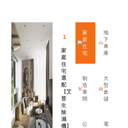
領先行業的發展優勢
家
地
1
庭
下
住
車
家
宅
庫
庭
住
宅
選
制
大
配
造
型
【艾
車
倉
普
間
儲
生
除
案
濕
公
電
機】