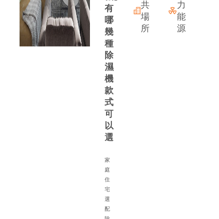
共
力
有
場
能
哪
所
源
幾
種
除
濕
機
款
式
可
以
選
家
庭
住
宅
備
選
配
除