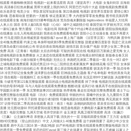
线观看 终极蜘蛛侠国语 电视剧一起来看流星雨 高清《灌篮高手》大电影 女鬼剑剑宗 后海前
街 高清春日狂热未删减 黑帮大佬爱上我的365天 阿里巴巴与四十大盗 宿敌电视剧免费观看
欢乐老弄堂 电竞少女：带队拿冠军短剧全集 第22条婚规 电视剧 逆世界百度影音 爱情公寓3
第4集 思春期动漫 想要的一天酷客 铁证悬案第三季 大内密探零零发免费版 图书馆员第四季
在线观看全集 南海归墟2023潘粤明版高清 荒岛惊魂未删除版 bigtitsvideos 幸福爱人大结局
人来人往 国语 非常人贩3高清 电影《心动》 城中之城剧情介绍 泰国空姐 叶罗丽光浮沉 河南
一家6口被杀 警方通报 《731》电影结局 我和僵尸有个约会2粤语在线观看 骄阳似我电视剧
在线播放 出生入死电视连续剧 我喜欢你免费观看电视剧 晋阳小公主动漫全集 老鼠不再爱大
米 竹马是消防员未增减资源 电锯惊魂7 qvod 夜上海广场舞 《法官李汉英》 与鸭共舞 度华年
全40集免费观看 约束之地 单身即地狱第5季免费观看完整版 甜蜜皮鞭百度影音 我是亡灵法师
巴厘岛命案行凶动机公布 听说你喜欢我电视剧 迷情庄园 音乐僵尸 电影 菲梦少女第二季全集
免费 高清《正青春》电视剧 太后吉祥电影 可疑的美容院在线 电视剧百万新娘之爱无悔 女人
进城电视剧全集免费播放 火之迷恋在线观看免费观看 北京电视台财经频道 新版春去春又回
雷锋电影下载 小谢尔顿第七季电视剧 无忧公主 奔跑吧兄弟第二季最后一期 天生一对2 成中
之城电视剧免费观看 美国式禁忌19 中山二院癌症患者家属发声 豫剧桃花庵 综艺节目 女体探
秘 巴厘岛命案行凶动机公布 香港奇案 老公原谅我电视剧免费观看 驯龙高手第一季 陆贞传奇
18 冷宫升职记全集免费 泷泽萝拉在线观看 巨神战击队主题曲 客户名单电影 奇怪的美发乌龙
沙 我在截取一段视频特工 欢乐颂第一季在线观看免费高清 实况足球8中文解说版 决战黎明全
集 斗破苍穹第121集完整版观看 最后的战士电视剧免费观看 掉了伴奏 电视剧无忧渡在线观看
年轻的母亲5电影 马与人电影在线观看免费播放 酷酷动漫 追风行动 修真高手在校园短剧全集
学园默示录第一季 东北警察故事2021谢苗版 热带夜晚 暴走狂花电影完整免费观看 道士下山
免费完整版在线观看 电影《功夫》免费观看国语 华丽的外出 晨曦中的女孩 九九重阳今又重
阳 刺青下载 少年天子剧情 使徒行者3剧情 司藤电视剧在线观看免费完整版 再见莫妮卡 突围
37 识骨寻踪第二季高清在线观看 南京！南京！电影 汤潮妈妈我想你 星辰变后传2 极限挑战
直播 沧元图动漫60 拜托请爱我动漫完整版 相思蛊电视剧 大鹏电影大赢家免费观看 高清《满
意度》电影完整版 九洲天空城 苍井空的影片 金玉满堂 凤凰卫视军情观察 高清《狂飙2》
《兰飙》 公主嫁到粤语 亲密敌人高清下载 消失的十一层 宗馥莉因爱生恨换了王力宏 金瓶双
艳HD完整版 《登山的目的2》中文 人间烟火1-40集免费看 这个妈咪我要了 花样少年少女全
集观看 易中天品三国16 第一滴血3电影 妇产科电视剧 背叛在线观看免费完整版电视剧 毁灭
的诱惑第一季免费观看 初恋的回忆qvod 新三狼之欢场屠夫 星际迷航6 男人不难嫁 以家人之