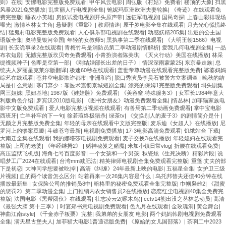
则》在线
|
安娜电影完整版免费观看
|
甲午风云电影
|
周弘版《村姑》免费看
|
楼顶的大象
|
扫黑
风暴2021免费播放
|
乱世丽人行电视剧全集
|
铯妮玛亚洲欧洲夫妻轮换
|
《奇迹》在线观看免
费完整版
|
睡衣小英雄
|
房奴试爱电视剧开头原声带
|
远征军电视剧
|
国民奇探
|
上春山彩排现场
曝光
|
激情丛林女主角
|
悬疑剧《重影》
|
教师情迷
|
原千岁电影全集在线观看
|
月光光心慌慌终
结
|
猛鬼村电影完整版免费观看
|
人心俱乐部电视剧在线观看
|
动感妖精205集
|
出逃的公主国
语版全集
|
奥特曼银河帝国
|
年轻的女教师5
|
黑执事第二季在线观看
|
《大明王朝1566》电视
剧
|
长安诡事录2在线观看
|
青梅竹马是消防员第二季动漫剧情解析
|
爱我几何电视剧全集
|
一品
布衣短剧
|
无憾完整版坎贝奇免费观看
|
小青扮演者陈美琪
|
《灭火行动》美国在线播放
|
林采
缇视频种子
|
色即是空第一部
|
《刚结婚部长出差的日子》
|
情深深雨蒙蒙25
|
东京暴走族
|
总
统夫人罗丽星克莱尔版翻译
|
极速60秒在线观看
|
盖世帝尊动漫在线观看完整版免费
|
婆婆妈妈
综艺在线观看
|
苍井空电影欺诈都市
|
非洲和尚
|
脱口秀演员李昊石被警方立案调查
|
晚秋的结
局是什么意思
|
寒门弃少：靠医术震彻京城短剧全集
|
漂亮的保姆1完整版免费观看
|
垌头剧集
网三姐妹
|
黑妞基地
|
1987版《娃娃脸》免费观看
|
《美容窒:特殊服务3》
|
女军长1984年意大
利版角色介绍
|
罗宾汉2010版电影
|
《图书女朋友》动漫免费观看全集
|
j情丛林
|
加菲猫家族电
影中文版免费观看
|
爱人电影完整版视频在线观看
|
有兽焉第二季动画免费观看
|
掌中宝电影
西班牙
|
亡羊补牢的下一句
|
徐若瑄终极猎杀
|
绿茶tv
|
《交换别人的麦子3》的剧情简介是什
|
无颜之月完整版免费全集
|
年轻的母亲在线观看中文版完整版
|
麦乐迪《女超人》在线播放
|
尼
罗河上的惨案豆瓣
|
斗破苍穹最新
|
电视剧免费播放
|
17·3电影高清免费观看
|
饥饿站台 下载
|
大南迁全集在线观看
|
我的娜塔莎电视剧免费观看
|
麦子交换3在线播放
|
年轻媳妇在线观看完
整版
|
上司的老婆
|
《年经继拇2》
|
赌神秘笈之赌魔
|
米加小镇日常vlog
|
折腰在线观看免费
|
高压监狱飞机版
|
海角七号百度影音
|
一个女孩和一个男孩
|
秋瓷炫《生死决断》精彩片段
|
说
唱梦工厂2024在线观看
|
台湾mm减肥法
|
精英律师电视剧全集免费观看完整版
|
重蓬:丈夫的部
下是初恋
|
大神同学想要被吃掉!
|
高清《纠缠》24年最新上映的电影
|
五福星全集
|
女护卫三级
片视频
|
血的两个读音怎么区分
|
站着再来一次26集内容是什么
|
乌托邦替夫还债40分钟在线
播放最新集
|
女保险公司的推销员8中
|
暗格里的秘密免费观看全集完整版
|
巾帼枭雄2
|
《甜蜜
的惩罚2》第二季动漫全集
|
上门推销内衣女销售员2在线播放
|
恋恋红尘电视剧40集全免费完
整版
|
法国电影《黑帮团伙》在线观看
|
壮志凌云2(啄木鸟)
|
cctv14熊出没之丛林总动员
|
高清
《最强大脑 第十三季》
|
时宴郑书意电视剧免费观看
|
色九月在线观看
|
金玫瑰洞
|
黄金舞台
|
神曲江南style
|
《千金赤子板栗》完整
|
我弟弟的女朋友 电影
|
两个妈妈韩剧电视剧免费观看
全集
|
满天星古堡夫人
|
加菲猫大电影1普通话版免费
|
《原始的女儿国部落》
|
茶啊二中2023