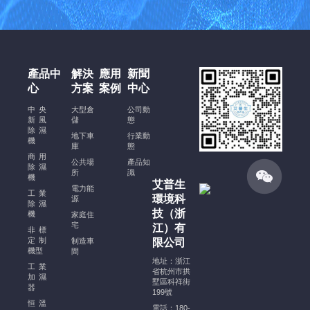
酒
窖
恒
溫
恒
產品中
解決
應用
新聞
濕
心
方案
案例
中心
空
調
中央
大型倉
公司動
新風
安
儲
態
除濕
裝
地下車
行業動
機
庫
態
規
商用
公共場
產品知
范、
除濕
所
識
機
注
艾普生
電力能
意
工業
環境科
源
除濕
事
技（浙
機
家庭住
項
宅
江）有
非標
及
定制
制造車
限公司
機型
穩
間
地址：浙江
定
工業
省杭州市拱
加濕
運
墅區科祥街
器
199號
行
恒溫
電話：180-