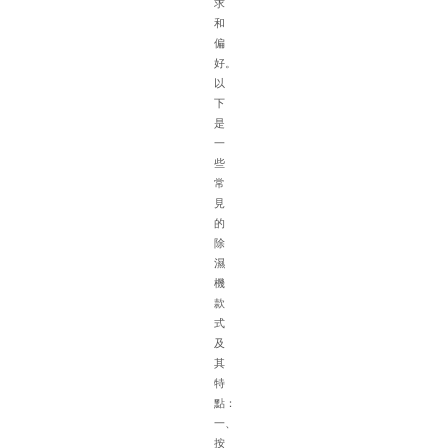
求
特
和
點
偏
在
好。
選
以
配
下
除
是
濕
一
機
些
時
常
需
見
綜
的
合
除
考
濕
慮
機
多
款
種
式
因
及
素
其
以
特
下
點：
是
一、
具
按