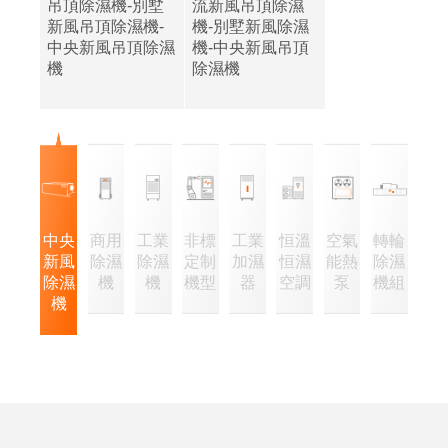
吊頂除濕機-別墅
流新風吊頂除濕
新風吊頂除濕機-
機-別墅新風除濕
中央新風吊頂除濕
機-中央新風吊頂
機
除濕機
中央
商用
工業
非標
工業
恒溫
空氣
轉輪
新風
除濕
除濕
定制
加濕
恒濕
能熱
除濕
除濕
機
機
機型
器
空調
泵
機組
機
企
經
業
營