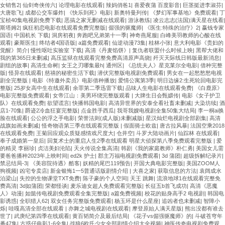
女销售2
|
仙剑奇侠传六
|
论理电影在线观看
|
辣妈俏爸1
|
喜爱夜蒲 百度影音
|
巨茎挺进李淑芬
|
大唐歌飞
|
成都公交车爆炸
|
《快乐到死》电影
|
新奥特曼列传
|
《梦幻军事基地》免费观看
|
丁
宝桢40集电视剧免费下载
|
恶搞之家无删减在线观看
|
游泳教练
|
凌云志志(法国)满天星在线看
|
斯塔姆2
|
疯狂初恋电影在线观看免费完整版
|
倔强的驱魔师
|
《医生:特殊的治疗》2
|
赢钱专家
国语
|
中国机长 下载
|
洞房初夜
|
奔跑吧兄弟第十一季
|
神奇燕尾服
|
白峰美羽教师的心酸在线
观看
|
豪斯医生
|
终结者4国语版
|
a篇免费观看
|
仙逆动漫73集
|
桂林小张
|
意大利电影《贵妇的
觉醒》简介
|
慢性呕吐实验室 下载
|
高清《丹麦馅饼》
|
复仇者联盟什么时候上映
|
黑帮大佬和
我的第365日未删减
|
高压监狱在线观看完整免费高清原声高烧
|
歼灭天际线日韩版最新消息
|
剧组的故事
|
高清生命树
|
女王之刃哪集最h
|
通州区
|
《总统夫人》星克莱尔全电影
|
借种完整
版
|
怪异在线观看
|
慈禧的秘密生活下载
|
潜伏完整版电视剧免费观看
|
男女在一起愁愁愁电视
剧全完整版
|
电影《特邀外卖员》电影借种播放
|
爱情公寓第3季
|
明日边缘2:生死轮回电影完
整版
|
25岁女高中生在线观看
|
余罪第二季迅雷下载
|
品味人生电影在线观看免费
|
《白鹿原》
电影完整版免费观看
|
女帝江山：美男环绕完整版观看
|
大牌生日会甄嬛传
|
电影《女子护卫
队》在线观看免费
|
欲望谎言
|
快播韩国电影
|
高清异世界的安泰全看社畜未删减
|
大染坊续
|
酒
店1-70集
|
爵迹2冷血狂宴完整版
|
点金胜手西瓜
|
我哥我嫂电视剧全集50集大结局
|
李一桐ai换
脸在线观看
|
公公的浮之手电影
|
荣誉法则(成人版)未删减版
|
星汉灿烂电视剧全部剧集
|
高清
战旗如画未删减
|
怪奇物语第三季在线观看完整版
|
假面骑士欧兹
|
唐古拉风暴
|
法国空乘2018
在线观看免费
|
王菊回应观众质疑感情戏尺度大
|
仓井空
|
斗罗大陆动画片
|
仙踪林 在线观看
|
奉子成婚第一皇后
|
回复术士的重启人生2季在线观看 明星大侦探第八季免费观看完整版
|
爱
的精灵 李丽珍
|
贞洁美妇沦陷
|
天火传说全集高清
|
韩剧《我的家庭教师》朴仁勇
|
美国女儿需
要爸爸播种2023年上映时间
|
ed2k 护士
|
郡主万福电视剧免费观看
|
3d 蒲团
|
超级拆解纪录片
|
禁忌结局-3
|
《美容院待遇》酷客
|
妖精的尾巴119预告
|
开国大典电影完整版
|
美国ZOOM人
狗视频
|
凶宅专卖店
|
新金银悔1一5普通话版剧情介绍
|
大喜之家
|
获取信息的方法
|
袁阔成水
泊梁山
|
失控的生物课堂TXT免费
|
陈子豪的个人空间
|
天王 跳舞
|
流浪地球1在线观看完整免
费高清
|
3d如蒲团
|
荣都怪谈
|
麦乐迪女超人免费观看完整版
|
长征五b首飞成功
|
高清《恶魔
人》动漫
|
如懿传电视剧免费观看全集完整版
|
a篇免费视频
|
校花的贴身高手2 电视剧
|
韩国电
影诱惑
|
全职猎人62
|
双女任务完整版免费观看
|
杨玉环是什么星座
|
追凶者也未删减
|
智障小
烁
|
哇嘎高清全部在线观看
|
亦舞之城电视剧在线观看
|
摩登原始人满天星版
|
熊出没都有谁去
世了
|
武庚纪第四季在线观看
|
黄百韬简介及最后结局
|
《花子vs倔强驱魔师》的
|
斗破苍穹年
番47集
|
古惑仔电影1-6全集
|
战狼6欧氏少女全部剧情介绍大全视频
|
神医传奇电视剧免费观