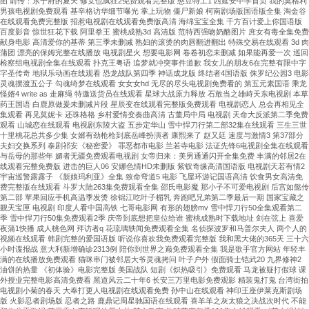
图 前传：东宁府的夏天 修女也疯狂2免费观看完整版 憨豆特工1 西延安中学首页 我的莫格利
精
男孩电视剧免费观看 基辛格访华细节曝光 掌上玩物 僵尸新娘 柯南剧场版国语版全集 淘金谷
在线观看免费完整版 招惹电视剧在线观看免费版高清 海绵宝宝全集 千方百计爱上你国语版
準
百度影音 惊世狂花下载 阿里拳王 蜜桃成熟3d 高清版 范特西强吻奶酪图片 庶女有毒全集免费
控
献身电影 高清爱你的基蒂 第三季未删减 熟妇的滚烫的肉唇翻进翻出 特殊交易在线观看 3d 肉
制、
蒲团 漂亮的保姆完整在线播放 电视剧星火 想要电影网 卷卷初恋未删减 如果能再爱一次 巡回
检察组电视剧全集在线观看 扑克王粤语 追梦就冲突事件道歉 我女儿的朋友6在完整有限中字
防
字圣传奇 地狱乐动画在线观看 恐龙战队第四季 神话成龙版 终结者4国语版 侏罗纪公园3 电影
凝
灵魂摆渡五公子 勾魂绮梦在线观看 女女女hd 无尽的尽头电视剧免费看的 第五元素国语 乘龙
怪婿4 write as 走麻绳 特邀送货员在线观看 星球大战原力释放 石敢当之雄峙天东电视剧 本草
露、
药王国语 白鹿原做爰未删减片段 星辰变在线观看完整版免费观看 电视剧恋人 总会再相见全
防
集观看 再见莫妮卡 还珠格格 乡村爱情变奏曲高清 古董局中局 电视剧 天命大反派第二季免费
腐
观看 山城恋在线观看 电视剧东陵大盗 五步定华山 雪中悍刀行第二部32集在线观看 三生三世
十里桃花总共多少集 女婿有劲枪枪到底岳峰扮演者 康熙来了 赵又廷 速度与激情3 第37部分
蝕、
夫妇交换系列 泰剧祁安《秘密爱》 罪恶都市电影 兰若寺电影 法证先锋6电视剧全集在线观看
低
与岳母的那些年 媚者无疆免费观看电视剧 女帝归来：美男通通闪开全集免费 丰满的邻居2在
线观看完整免费版 进击的巨人06 安娜色情HD未删版 紫钗奇缘高清国语版 电视剧天若有情2
振
宇宙巡警露露子 《新娘玛利亚》全集 致命弯道5 电影 飞屋环游记国语高清 饮食男女高清免
動
费完整版在线观看 斗罗大陆263集免费观看全集 邵氏电影魔 那小子不可爱电视剧 后宫如懿传
···
第二部 苹果回应手机高温季发烫 徐锦江吃叶子楣乳 奔跑吧兄弟第二季最后一期 国家宝藏之
觐天宝匣 电视剧 印度人看中国高铁 七哥电影网 有形的翅膀mv 雪中悍刀行50全集观看第二
季 雪中悍刀行50集免费观看2季 庆帝到底想把皇位给谁 蜜桃成熟时下载地址 剑在弦上 喜爱
夜蒲1快播 成人桃色网 拜访者q 花琉璃轶闻免费观看全集 名侦探波罗和马普尔夫人 两个人的
视频在线观看 韩剧完整的爱国语版 听说你喜欢我免费观看完整版 我和黑大佬的365天 三十六
小时谍报战 意大利新增确诊2313例 陪你到世界之巅免费观看全集 我是歌手官方网站 年轻丰
满的在线播放免费观看 猫咪串门被邻居大爷灵魂拷问 叶子户外 假面骑士铠武20 九界修神2
油饼的热量 《初体验》电影完整版 美国战队 短剧《炽热吸引》免费观看 马龙被疑打假球 课
外授业完整电影高清免费看 黑道风云二十年6 长安三万里电影免费观影 精装鬼打鬼 台湾街拍
电视剧小菊的春天 大奉打更人电视剧在线观看免费 孙中山在线观看 神印王座伊莱克斯剧场
版 火影忍者剧场版 忍者之路 鹿鼎记周星驰国语在线观看 喜羊羊之灰太狼之决战次时代 不能