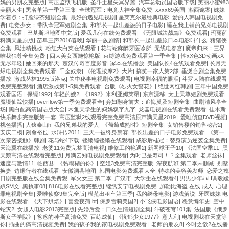
妈的男朋友完整版
|
高压监狱飞机版
|
圣斗士星矢冥界篇
|
汽车总动员国语版下载
|
美丽小蜜蜂3
美丽人生
|
黑名单第一季第三集
|
全球冠军：电竞大神全集免费
|
xxxx69美国
|
湘西诡案
|
妹妹
学着点：打脸绿茶短剧全集
|
最好的遇见电视剧
|
星莱克尔最经典电影
|
爱的人韩国电视剧免
费
|
电竞少女：带队拿冠军短剧全集
|
和部长一起出差旅的日子电影
|
睡在我上铺的兄弟电视剧
免费观看
|
巴基斯坦地图中文版
|
爱我几何在线免费观看
|
《无限城决战篇》免费观看
|
玛丽萨
科满天星原版
|
苗阜王声2016春晚
|
华丽一族剧情
|
和部长一起出差旅日本电影叫什么
|
猪猪侠
全集
|
风油精挑战
|
粉红大白菜在线观看
|
花与蛇麻醉牙医诊所
|
无线电春宫
|
魔帝归来：三界
唯我独尊全集免费
|
四大美女西施惊艳版
|
束缚游戏免费观看第一季全集
|
性xX色3D动画xX
无尽年轻
|
她回来的那天
|
楚汉传奇百度影音
|
冢本在线播放
|
美国队长4在线观看免费
|
长月无
烬电视剧全集免费观看
|
千金奴隶
|
《伦理按摩2》大片
|
搞笑一家人第2部
|
垂涎台剧全集免费
播放
|
激战丛林1995版洛克
|
关中秘事电视剧免费观看
|
电视剧幸福的眼泪
|
斗罗大陆在线观看
免费完整观看
|
酒店激战第1-5集免费观看
|
台版《烈火女警花》
|
绝世网红韩剧
|
三年中国免费
观看国语
|
保镖1992
|
年轻的嫂2
|
《1992》米利亚姆莱昂
|
东京漂移
|
太上天尊短剧免费观看
|
魔境仙踪快播
|
overflow第一季免费观看全
|
弃妇翻身前夫：追悔莫及短剧全集
|
曲剧清风亭全
场
|
黑白配高清国语版大全
|
木鱼天学生的妈妈双字九字
|
龙器电视剧在线看免费观看
|
佳木斯
快乐舞步完整版第一套
|
高压监狱2线观看完整免费高清原声满天星2019
|
爱唯侦查DVD视频
|
桃色播播
|
人猿泰山h
|
我的兄弟我的爱人
|
《葡萄成熟时》短剧全集
|
女销售楼的销售秘密2
|
安庆二模
|
刻命裕也
|
水浒传2011
|
王天一被终身禁赛
|
部长出差的日子电影免费观看
|
《第一
次亲密接触》韩剧
|
花与蛇4下载
|
铿锵铿铿锵在线观看
|
成影后桂冠：替身演员逆袭全集免费
|
天海翼在线播放
|
老婆11免费完整高清电视
|
维修工的艳遇2
|
新网球王子10
|
《法国空乘11
|
黑
天鹅高清在线观看完整版
|
月满云知电视剧免费观看
|
为时已是寿司！？全集观看
|
老师丝袜
|
速度与激情11
|
临西县
|
《黏糊糊的你》
|
空姐3免费高清完整版
|
深夜航班 第二季未删减
|
别墅
换妻
|
边缘行者在线观看
|
安徽泗县地图
|
韩国电影免费观看大全
|
特殊的美容美发师
|
恋爱之瘾
日剧完整版在线全集免费观
|
军火女王 第二季
|
广汉市
|
大学生在线观看4
|
男男少年乖H调教跪
趴SM文
|
黑执事08
|
816电影在线看完整版
|
锦绣安宁电视剧免费
|
加勒比海盗 在线 成人
|
心理
罪电视剧全集
|
爱唯侦察9集完全版
|
模范出租车第三季
|
我的继母电影
|
游戏解说
|
牙医妹妹 电
影在线观看
|
《天下烘焙》
|
喜爱夜蒲 bt
|
保罗雪莉美国2
|
小飞侠电影国语
|
恶意编年史
|
空中
蛇灾2
|
女超人电影2013完整版
|
先婚后爱：日久生情短剧全集
|
斗破苍穹101集
|
法国版《俄罗
斯女子学院》
|
爸爸的种子高清免费
|
百练成仙
|
《忧郁少女1977》意大利
|
电视剧我在天堂等
你
|
插曲的痛高清视频免费
|
我的孩子我的家电视剧免费观看
|
老师的朋友8
|
今时之欲2在线播