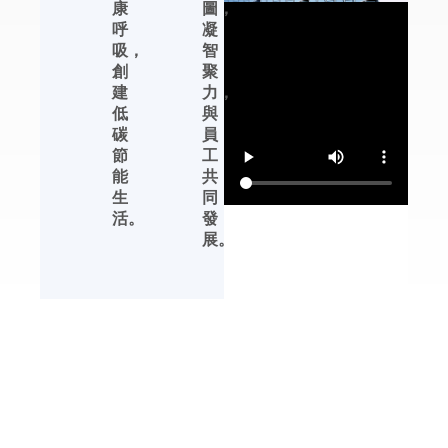
康
圖，
恒濕機及轉輪除濕機
呼
凝
等產品的性能提升、
吸，
智
產品完善、生產管理
創
聚
等方面，都有領先行
建
力，
業的發展優勢。
低
與
碳
員
杭州川田電器擁有自
節
工
主品牌，中文標識
能
共
【友川】，英文標識
生
同
【YOTREE】。川田
活。
發
電器——核心產品 川
展。
田電器目前專業生產
除濕機、加濕機及周
邊濕度控制產品。
解決方案