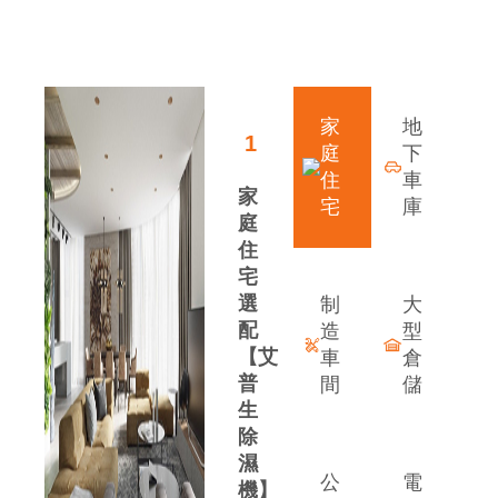
領先行業的發展優勢
家
地
1
庭
下
住
車
家
宅
庫
庭
住
宅
選
制
大
配
造
型
【艾
車
倉
普
間
儲
生
除
案
濕
公
電
機】