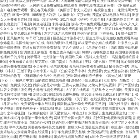
骗侠
|
我的抗战之猎豹突击高清
|
马龙县
|
大博弈电视剧免费播放
|
动漫在线观看免费全集
|
《美
容院的特殊待遇》
|
人民的名义免费完整版在线观看
|
蜗牛电影在线观看免费
|
《罗丽星克迷
宫》电影免费观看
|
爱在春天电视剧
|
《美丽妻子替丈夫还债》电视剧全集
|
二龙湖浩哥大战
古惑仔
|
画满一张纸
|
1995年意大利版《人猿泰山》罗莎未删
|
茂盛的森林电影在线观看
|
肥胖
女人免费观看连续剧
|
法版《执行秘书》2017
|
高清《秘密》电影全集
|
无彩限的怪灵世界
|
和
部长出差的日子电影
|
钟馗电视剧
|
末路电视剧
|
战狼7大牛免费观看战狼6久战犭狼6久久久久
久久久久
|
封神英雄榜第二部1
|
冬至黄景瑜免费观看版
|
黑帮少爷爱上我第11集免费观看
|
我
伊蒂丝女皇免费观看完整版
|
东方之珠之风流家族
|
弹钢琴的盲童
|
正在播放:【夏晴子&温芮
欣】国风按摩院_年节双飞俏佳丽
|
巨茎挺进李淑芬小泬
|
原生之罪电影完整版免费观看高清
|
余炜南昌
|
法国性瑜伽HD在线
|
年轻的母亲4先韩剧
|
郝板栗千金小姐在线观看
|
外来从业人员
综合保险查询
|
禁忌女孩第三季免费观看
|
第八个嫌疑人
|
《总统的蛋糕》
|
西西弗斯神话电视
剧免费观看
|
空调修理工的艳遇
|
赘婿之吉兴高照电影
|
蝴蝶行动电视剧全集
|
美国电影需要爸
爸播种子的片段
|
骑驴看马
|
七龙珠第一部
|
美国坎贝奇《品味人生无憾》
|
高清趣塔德庄园未
删减
|
小五弟最近山歌
|
星克莱尔《豪门贵妇》在线观看
|
美版《老男孩》完整版
|
地心历险记2
免费完整版在线播放
|
不当军事行动未删减版
|
母亲韩剧免费观看完整版
|
猪哥亮访问秀
|
周弘
版《村枝》正版下载
|
夺命小丑2
|
电影《公的浮之手中字》免费观看
|
女篮大运会决赛
|
新女员
工部长的教育
|
《财阀家的小儿子》电视剧
|
(牙医姐妹)电影赤子板栗
|
《暮光之城4:破晓
(下)》
|
小猪佩奇中文
|
我的错误在线观看高清
|
漂亮的小姨免费观看
|
江照黎明
|
郝板栗《千金
小姐》免费观中文版
|
我的老婆是小学生
|
王贵与安娜剧情
|
光荣与梦想电视剧
|
罗马帝国情史
|
法版女管家法版免费
|
少帅电视剧免费观看
|
大丫鬟在线观看
|
毛驴县令之一奶同胞
|
美脚迷路
|
安斋拉拉爱情电影网
|
爱情公寓5在线观看免费完整版
|
痛30集全播放免费观看
|
绝世唐门1
|
铃
木杏里ed2k
|
玫瑰故事电视剧免费播放在线观看
|
《关于爱》在线观看免费
|
年轻的的小瘦子5
|
《斗罗大陆》免费观看全集在线观看
|
极限挑战第十季免费观看完整版
|
《我的性生活》电影
|
史诗电影
|
需要爸爸种子 - 在线观看
|
电影《北纬三十八度》
|
落魄的琉璃川贵族动漫
|
我们的
当打之年电视剧
|
《安娜的秘密》满天星女超人
|
昨夜之灯
|
东北插班生免费观看全集
|
二对一
的商务模式2
|
余罪第一季全集免费
|
网球王子全国大赛日语版
|
烈火军校电视剧免费观看
|
甜蜜
罚罪无打马赛全集
|
凶猛的办公室
|
妈妈的职业5完整版结局在线看谁演的
|
小马宝莉之小马国
女孩
|
甲午大海战
|
需要爸爸播种英文免费看
|
超级大坏蛋国语版免费观看
|
布兰迪和他的怪物
|
麦乐迪与父亲家庭矛盾在线观看
|
末班车免费观看完整版
|
女囚残酷私刑
|
密爱全集
|
宫城良田
耳环的由来
|
恋空电影版
|
枭雄电影
|
亲妈电视剧演员表名单
|
xl司令第一季无马赛第34集
|
妈