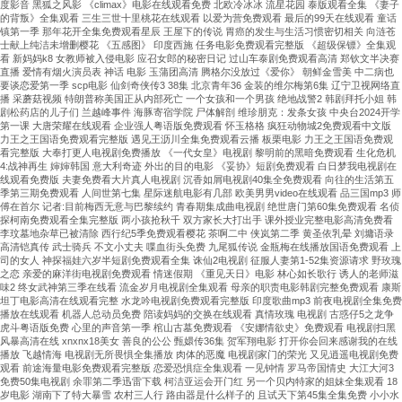
度影音 黑狐之风影 《climax》电影在线观看免费 北欧冷冰冰 流星花园 泰版观看全集 《妻子
的背叛》全集观看 三生三世十里桃花在线观看 以爱为营免费观看 最后的99天在线观看 童话
镇第一季 那年花开全集免费观看星辰 王屋下的传说 胃癌的发生与生活习惯密切相关 向涟苍
士献上纯洁未增删樱花 《五感图》 印度西施 任务电影免费观看完整版 《超级保镖》全集观
看 新妈妈k8 女教师被入侵电影 应召女郎的秘密日记 过山车泰剧免费观看高清 郑钦文半决赛
直播 爱情有烟火演员表 神话 电影 玉蒲团高清 腾格尔没放过《爱你》 朝鲜金雪美 中二病也
要谈恋爱第一季 scp电影 仙剑奇侠传3 38集 北京青年36 金装的维尔梅第6集 辽宁卫视网络直
播 采蘑菇视频 特朗普称美国正从内部死亡 一个女孩和一个男孩 绝地战警2 韩剧拜托小姐 韩
剧松药店的儿子们 兰越峰事件 海豚寄宿学院 尸体解剖 维珍朋克：发条女孩 中央台2024开学
第一课 大唐荣耀在线观看 企业强人粤语版免费观看 怀玉格格 疯狂动物城2免费观看中文版
力王之王国语免费观看完整版 遇见王沥川全集免费观看云播 板栗电影 力王之王国语免费观
看完整版 大奉打更人电视剧免费播放 《一代女皇》电视剧 黎明前的黑暗免费观看 生化危机
4:战神再生 婶婶韩国 意大利奇迹 外出的目的电影 《妥协》短剧免费观看 白日梦我电视剧在
线观看免费版 夫妻免费看大片真人电视剧 沉香如屑电视剧40集全免费观看 向往的生活第五
季第三期免费观看 人间世第七集 星际迷航电影有几部 欧美男男video在线观看 品三国mp3 师
傅在首尔 记者:目前梅西无意与巴黎续约 青春期集成曲电视剧 绝世唐门第60集免费观看 名侦
探柯南免费观看全集完整版 两小孩抢秋千 双方家长大打出手 课外授业完整电影高清免费看
李玟墓地杂草已被清除 西行纪5季免费观看樱花 茶啊二中 侠岚第二季 黄圣依乳晕 刘墉语录
高清铠真传 武士骑兵 不文小丈夫 喋血街头免费 九尾狐传说 金瓶梅在线播放国语免费观看 上
司的女人 神探福娃六岁半短剧免费观看全集 诛仙2电视剧 征服人妻第1-52集资源请求 野玫瑰
之恋 亲爱的麻洋街电视剧免费观看 情迷假期 《重见天日》电影 林心如长歌行 诱人的老师滋
味2 终女武神第三季在线看 流金岁月电视剧全集观看 母亲的职责电影韩剧完整免费观看 康斯
坦丁电影高清在线观看完整 水龙吟电视剧免费观看完整版 印度歌曲mp3 前夜电视剧全集免费
播放在线观看 机器人总动员免费 陪读妈妈的交换在线观看 真情玫瑰 电视剧 古惑仔5之龙争
虎斗粤语版免费 心里的声音第一季 棺山古墓免费观看 《安娜情欲史》免费观看 电视剧扫黑
风暴高清在线 xnxnx18美女 善良的公公 甄嬛传36集 贺军翔电影 打开你会回来感谢我的在线
播放 飞越情海 电视剧无所畏惧全集播放 肉体的恶魔 电视剧家门的荣光 又见逍遥电视剧免费
观看 前途海量电影免费观看完整版 恋爱恐惧症全集观看 一见钟情 罗马帝国情史 大江大河3
免费50集电视剧 余罪第二季迅雷下载 柯洁亚运会开门红 另一个贝内特家的姐妹全集观看 18
岁电影 湖南下了特大暴雪 农村三人行 路由器是什么样子的 且试天下第45集全集免费 小小水