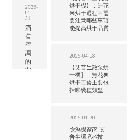
烘干機】：無花
2026-
05-
果烘干過程中需
31
要注意哪些事項
酒
能提高烘干品質
窖
空
調
2025-04-18
的
【艾普生熱泵烘
安
干機】：無花果
裝
烘干工藝主要包
規
括哪幾種類型
范：
艾
普
2025-01-20
生
酒
除濕機廠家-艾
普生環境科技
窖