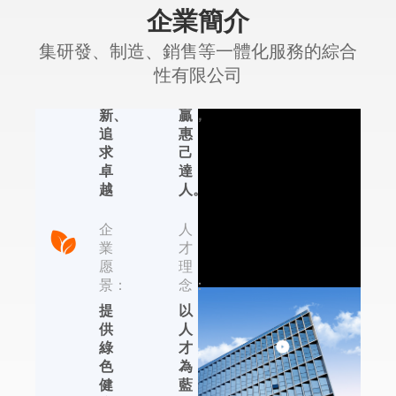
企業簡介
精
理
神：
念：
集研發、制造、銷售等一體化服務的綜合
認
合
性有限公司
真、
作
創
共
新、
贏，
追
惠
艾普生環境科
求
己
技
卓
達
越
人。
集研發、制造、銷售
等一體化服務的綜合
企
人
性有限公司，位于國
業
才
內著名的輕工業制造
愿
理
基地——杭州，依托
景：
念：
于近年來杭州的國家
提
以
信息化試點城市、電
供
人
子商務試點城市、集
綠
才
成電路設計產業化基
色
為
地的發展優勢，在除
健
藍
濕機、加濕器、恒溫