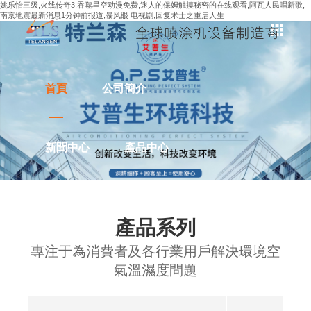
姚乐怡三级,火线传奇3,吞噬星空动漫免费,迷人的保姆触摸秘密的在线观看,阿瓦人民唱新歌,
南京地震最新消息1分钟前报道,暴风眼 电视剧,回复术士之重启人生
首頁
公司簡介
新聞中心
產品中心
解決方案
應用案例
產品系列
專注于為消費者及各行業用戶解決環境空
聯系我們
氣溫濕度問題