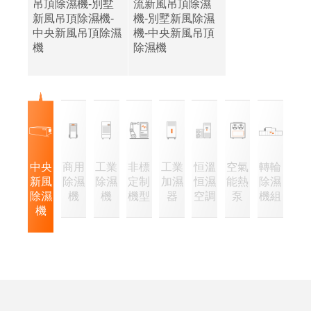
吊頂除濕機-別墅
流新風吊頂除濕
新風吊頂除濕機-
機-別墅新風除濕
中央新風吊頂除濕
機-中央新風吊頂
機
除濕機
中央
商用
工業
非標
工業
恒溫
空氣
轉輪
新風
除濕
除濕
定制
加濕
恒濕
能熱
除濕
除濕
機
機
機型
器
空調
泵
機組
機
企
經
業
營