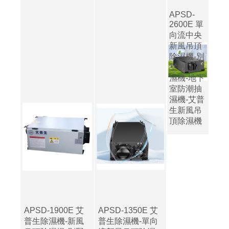
APSD-
2600E 單
向流中央
新風吊頂
除濕機-別
墅吊頂除
濕機-地下
室防潮抽
濕機-艾普
生新風吊
頂除濕機
APSD-1900E 艾
APSD-1350E 艾
普生除濕機-新風
普生除濕機-單向