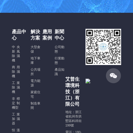
酒
窖
恒
溫
恒
產品中
解決
應用
新聞
濕
心
方案
案例
中心
空
調
中央
大型倉
公司動
新風
安
儲
態
除濕
裝
地下車
行業動
機
庫
態
規
商用
公共場
產品知
范、
除濕
所
識
機
注
艾普生
電力能
意
工業
環境科
源
除濕
事
技（浙
機
家庭住
項
宅
江）有
非標
及
定制
制造車
限公司
機型
穩
間
地址：浙江
定
工業
省杭州市拱
加濕
運
墅區科祥街
器
199號
行
恒溫
電話：180-