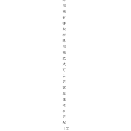
濕
機
有
哪
幾
種
除
濕
機
針
款
對
式
地
可
下
以
車
選
庫
家
的
庭
特
住
殊
宅
環
在
境
選
如
配
面
【艾