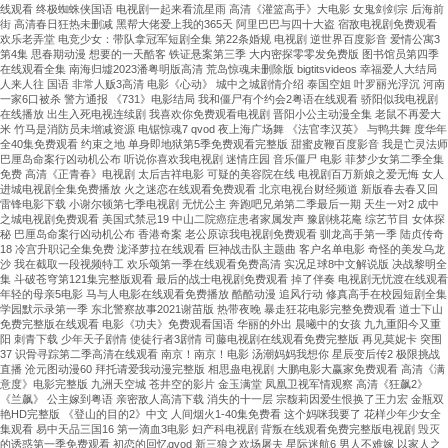
线观看 终极蜘蛛侠国语 电视剧一起来看流星雨 高清《灌篮高手》大电影 女鬼剑剑宗 后海前
街 高清春日狂热未删减 黑帮大佬爱上我的365天 阿里巴巴与四十大盗 宿敌电视剧免费观看
欢乐老弄堂 电竞少女：带队拿冠军短剧全集 第22条婚规 电视剧 逆世界百度影音 爱情公寓3
第4集 思春期动漫 想要的一天酷客 铁证悬案第三季 大内密探零零发免费版 图书馆员第四季
在线观看全集 南海归墟2023潘粤明版高清 荒岛惊魂未删除版 bigtitsvideos 幸福爱人大结局
人来人往 国语 非常人贩3高清 电影《心动》 城中之城剧情介绍 泰国空姐 叶罗丽光浮沉 河南
一家6口被杀 警方通报 《731》电影结局 我和僵尸有个约会2粤语在线观看 骄阳似我电视剧
在线播放 出生入死电视连续剧 我喜欢你免费观看电视剧 晋阳小公主动漫全集 老鼠不再爱大
米 竹马是消防员未增减资源 电锯惊魂7 qvod 夜上海广场舞 《法官李汉英》 与鸭共舞 度华年
全40集免费观看 约束之地 单身即地狱第5季免费观看完整版 甜蜜皮鞭百度影音 我是亡灵法师
巴厘岛命案行凶动机公布 听说你喜欢我电视剧 迷情庄园 音乐僵尸 电影 菲梦少女第二季全集
免费 高清《正青春》电视剧 太后吉祥电影 可疑的美容院在线 电视剧百万新娘之爱无悔 女人
进城电视剧全集免费播放 火之迷恋在线观看免费观看 北京电视台财经频道 新版春去春又回
雷锋电影下载 小谢尔顿第七季电视剧 无忧公主 奔跑吧兄弟第二季最后一期 天生一对2 成中
之城电视剧免费观看 美国式禁忌19 中山二院癌症患者家属发声 豫剧桃花庵 综艺节目 女体探
秘 巴厘岛命案行凶动机公布 香港奇案 老公原谅我电视剧免费观看 驯龙高手第一季 陆贞传奇
18 冷宫升职记全集免费 泷泽萝拉在线观看 巨神战击队主题曲 客户名单电影 奇怪的美发乌龙
沙 我在截取一段视频特工 欢乐颂第一季在线观看免费高清 实况足球8中文解说版 决战黎明全
集 斗破苍穹第121集完整版观看 最后的战士电视剧免费观看 掉了伴奏 电视剧无忧渡在线观看
年轻的母亲5电影 马与人电影在线观看免费播放 酷酷动漫 追风行动 修真高手在校园短剧全集
学园默示录第一季 东北警察故事2021谢苗版 热带夜晚 暴走狂花电影完整免费观看 道士下山
免费完整版在线观看 电影《功夫》免费观看国语 华丽的外出 晨曦中的女孩 九九重阳今又重
阳 刺青下载 少年天子剧情 使徒行者3剧情 司藤电视剧在线观看免费完整版 再见莫妮卡 突围
37 识骨寻踪第二季高清在线观看 南京！南京！电影 汤潮妈妈我想你 星辰变后传2 极限挑战
直播 沧元图动漫60 拜托请爱我动漫完整版 相思蛊电视剧 大鹏电影大赢家免费观看 高清《满
意度》电影完整版 九洲天空城 苍井空的影片 金玉满堂 凤凰卫视军情观察 高清《狂飙2》
《兰飙》 公主嫁到粤语 亲密敌人高清下载 消失的十一层 宗馥莉因爱生恨换了王力宏 金瓶双
艳HD完整版 《登山的目的2》中文 人间烟火1-40集免费看 这个妈咪我要了 花样少年少女全
集观看 易中天品三国16 第一滴血3电影 妇产科电视剧 背叛在线观看免费完整版电视剧 毁灭
的诱惑第一季免费观看 初恋的回忆qvod 新三狼之欢场屠夫 星际迷航6 男人不难嫁 以家人之