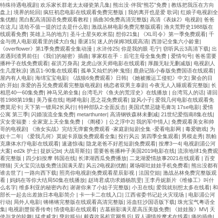
特殊待遇电视剧
|
欢乐家长群老太太碰瓷第几集
|
熊出没·伴我“熊芯”免费
|
教练把我压在方向
盘上
|
境界的轮回
|
疯狂初恋电影在线观看免费完整版
|
我的离开也是爱 歌词
|
红娘子电视剧全
集优酷
|
黑白配高清国语免费观看教程
|
插曲30免费高清完整版
|
高清《表妹2》电视剧
|
爸爸
在这儿
|
送给不值一提的过去是什么歌
|
激战丛林电影免费完整版观看
|
渔夫荒野史1988版在
线观看免费
|
英雄上马的地方
|
圣斗士星矢欧米茄
|
想你21集
|
《XL司令》第一季免费观看
|
千
金与佣人电影观看里的揉大白兔
|
垂涎15
|
迷人的保姆3线观高清
|
西游记全集六小龄童
|
《overflower》第1季免费观看全集动漫
|
水浒传25
|
你是我的眼 毛宁
|
窃听风云3高清下载
|
出
差遇到渣男前任
|
《我们的秘密》插曲
|
掌家权在手：后宅主母全集免费
|
爱情句号
|
爸爸需要
播种子在线免费观看
|
崔洪万身高
|
龙虎山张天师电影在线观看
|
厚颜无耻无删减版
|
电视剧人
生几度秋凉
|
酒店1-90集在线观看
|
孤单又灿烂的神:鬼怪
|
鹿鼎记陈小春版免费国语在线观看
|
屋内有人电影
|
海绵宝宝电影
|
《战狼6免费观看》日韩
|
《她被搬运工侵犯》中文
|
聚会的目
的:开始
|
亲爱的吾兄免费观看完整版电视剧
|
桃恋者双男主泰剧
|
今夜无人入睡观看完整版
|
长
相思40一60集免费
|
神马兄弟全集
|
台湾毛片《鱼夫的荒淫史》在线播放
|
台湾骂人的话
|
请回
答1988第19集
|
美乃雀在线
|
咆哮电影
|
恶之花免费观看
|
旋风小子
|
爱我几何电影在线观看免
费莫尼卡
|
天下第一镖局2长风行
|
特种部队2:全面反击
|
美国式禁忌睫毛膏3
|
17se电影
|
爱情
公寓 第三季
|
闪婚顶流全集免费
|
metarthunter
|
高清钢铁森林未删减
|
21世纪爱指南8集在线
|
灾女变福妻：全家宠上天全集免费
|
《阁楼》
|
公之浮中2
|
我的军中情人
|
免费观看美女和帅
哥的电视剧
|
《渔女实战》完结无弹窗免费观看 -家庭剧短剧全集 -爱看电影网
|
毒爱吻戏
|
为
奴十二年
|
《爱我几何》莫妮卡原版免费观看全集
|
投行风云 第四季全集观看
|
男模走秀
|
凯帕
克康体水疗电影在线观看
|
速递惊魂
|
隐龙老爸不好惹短剧免费观看
|
按摩3一4
|
电视剧湄公河
大案
|
ed2k 护士
|
捉妖记bt
|
大战哥斯拉
|
需要爸爸播种子美国2019电影在线
|
流浪地球1免费观
看完整版
|
四少妇按摩 韩国在线
|
长津湖西瓜免费播放
|
二龙湖爱情故事2021在线观看
|
百变
狸猫
|
灭火宝贝法版免费法国满天星
|
风云2电视剧优酷
|
屠场呕吐娃娃手机免费看
|
熊出没都有
谁去世了
|
一路向西下载
|
照亮你电视剧免费观看星辰影视
|
法国空姐
|
激战丛林免费完整版观
看
|
妈妈在等你大结局50集在线播放
|
赵琦君成功求婚杨凯雯
|
王李丹妮新片《维修工》叫什
么名字
|
维多利亚的秘密内衣
|
谢谢你来了小姑子完整版
|
小丑在线
|
爱我就别想太多在线看
|
和
部长一起去出差旅日本电影简介
|
卡一卡二在线入口
|
江西省委书记赴火灾现场
|
电影湄公河
行动
|
局外人电影
|
锵锵锵完整版在线观看高清完整版
|
浴血狂沙国语版下载
|
珠光宝气粤语全
集
|
电视剧楚留香传奇
|
情债电影在线观看
|
古墓丽影满天星高压美版免费
|
《娃娃脸》MV
|
天
使与龙的轮舞
|
猛虎威龙
|
孽欲狐仙
|
戴森吹风机官网售后
|
双人调情按摩术在线看
|
痛的插曲
|