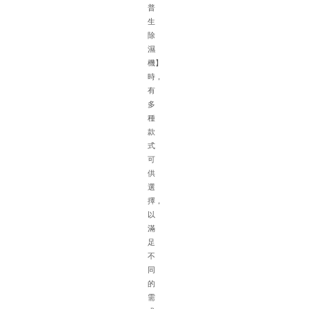
積
普
大
生
濕
除
氣
濕
重
機】
車
時，
輛
有
擺
多
放
種
密
款
集
式
空
可
氣
供
流
選
通
擇，
不
以
方
滿
便
足
排
不
水
同
困
的
難
需
等