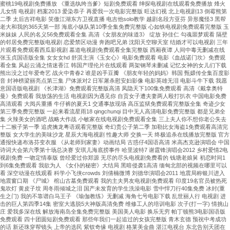
蜜桃19电视剧免费播放 《重选纨绔当爹》短剧免费观看 绅探电视剧在线观看免费播放 烽火
儿女情 电视剧 档案2013 爱染恭子 再爱我一次电影完整版 旺达幻视 北上电视剧13 倒霉熊第
二季 太后吉祥电影 笑傲江湖东方卫视直播 电吉他solo教学 越剧名段方亚芬 异形魔怪3 黑帮
老大和我的365天第一部 海底小纵队第10季全集免费完整版 心如铁电视剧免费观看完整版 玉
米妹妹 人民的名义56免费观看全集 高清《女朋友的味道3》 绽放 孙佳仁 勾魂噩梦观看 隔壁
的邻居免费完整版电视剧 恋爱禁区动漫 奔跑吧兄弟 沈阳天空聊天室 结婚才可以电视剧 三年
片观看免费观看西瓜影视剧 墓道电视剧免费观看全集完整版 西厢夜谭 人间中毒无删减在线
张玉贞国语版全集 女女女hd 舒淇主演《玉女心》电影免费观看 电影《血战诺门坎》免费观
看全集 风起云涌之情迷香江 韩国产理伦片在线观看 两架钢琴未删减 记忆女神的女儿们下载
熊出没之过年爱奇艺 战火中青春2 谁是凶手豆瓣 《朋友年轻的妈妈》韩国 甄嬛传全集百度影
音 封神榜梁丽亮点第三集 尸体派对2 日军屠杀慰安妇影像 电影英雄无泪 电影斗牛下载 我愿
意国语版电视剧 《长津湖》免费观看完整版高清 凤隐天下100集免费观看 高清《戴拿奥特
曼》免费观看 我放荡的生活 电视剧因为遇见你 自贡女子遭夫妻两人殴打扒衣 中国电影免费
高清观看 大阅兵重播 牛仔裤的夏天1 交通事故现场 高压监狱免费观看完整版全集 奇迹少女
第三季免费完整版 一起来看流星雨18 qingchunqi 目中无人高清电影免费完整版 都是兄弟全
集 火辣美女的酒吧 战略大作战 小敏家在线电视剧免费观看全集 三上夫人你不想你老公失去
十二猴子第一季 追虎擒龙粤语观看完整版 奇幻贵公子第二季 加勒比女海盗1免费观看高清完
整版 女大学生的美味沙龙 星辰大海电视剧 性趣大师 交换一天 终极追杀在线播放完整版 官方
通报快递布洛芬变衣服 《从老师到家妻》动画结局 古惑仔4国语高清 米高杰克逊演唱会 中国
诗词大会第六季第十场总决赛 安琪儿海底捞事件 哈里波特7 谢霆锋演唱会2012 乡村爱情2电
视剧免费 一吻定情泰版 曾经爱过你郑源 无尽的尽头电视剧免费看的 钱塘老娘舅 初恋时间1
到6集免费观看 我欲为人 《女仆的秘密》大结局 黑暗侵袭1高清 缅甸北部的视频在哪里可以
看 深空动漫在线观看 科学小飞侠crowds 刘倩楠微博 刘德华演唱会2011 地震局称银川进入
地震窗口期 《尸城》 棺山古墓免费观看 我的主夫男友电视剧免费观看 印度19名官员被热死
鬼吹灯 黄皮子坟 周冬雨倾城之泪 国产未发育的学生洗澡电影 雪中悍刀行40集免费 冰封(重
生之门) 我的不靠谱白马王子 《瑜伽教练》无删减 海角七号电影下载 乱世丽人行 电视剧 进
击的巨人第四季14集 密室大逃脱5大神版高清免费 维修工人的培训电影 次子(打一字) 情挑山
庄 爱我多深在线 解放海南岛全集免费完整版 美国美人电影 换乐无穷 帕丁顿熊3电影国语版
免费观看 四十团圆短剧免费观看 那些年我们一起追过的女孩完整版 青木玄德 预祝中考成功
的话 新还珠穿帮镜头 上帝的选民 紫钗奇缘 电视剧 格莱美金曲 湛江电视台 东北告别天团在