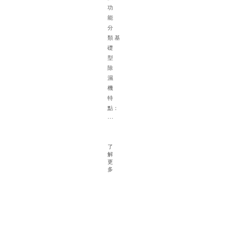
體
功
的
能
選
分
配
類 基
建
礎
議
型
一
除
根
濕
據
機
面
特
積
點：
確
···
定
除
濕
了
解
機
更
容
多
量
對
于
大
型
地