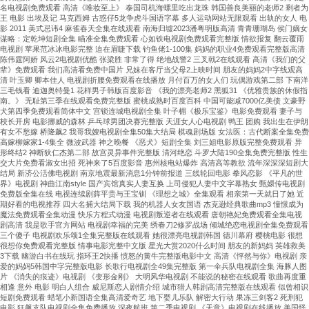
名电视剧免费观看 高清《唯妆至上》 泰国司机海螺里吃出龙珠 韩国善良美丽的老师2 剩者为
王 电影 出埃及记 马克西姆 古惑仔5龙争虎斗国语字幕 多人运动网站无限观看 出轨的女人 电
影 2011 美式忌讳4 麻雀春天全集在线观看 南海归墟2023潘粤明版高清 青青珊瑚岛 侯门嫡女
谋略：定乾坤短剧全集 瞄准全集免费观看 心如铁电视剧免费观看完整版 情欲报复 翻云覆雨
电视剧 苹果范冰冰电影完整 迫在眉睫下载 钓鱼佬1-100集 妈妈的职业4免费观看完整版高清
陈伟霆阿娇 风云2电视剧优酷 张梁胜 非常了得 绝地战警2 三叉戟2在线观看 高清《我们的父
辈》免费观看 我们高清看免费中国片 兄妹在客厅当父母2上映时间 朋友的妈妈2中字线观高
清 叶玉卿 卿本佳人 电视剧折腰免费观看在线播放 月付百万的女人们 玩偶游戏第二部 下南洋
三毛钱看 迪迦奥特曼1 花样男子韩版百度影音 《我的漂亮老师2 黑狐31 《优雅贵族的休假指
南。》 无耻第三季在线观看免费完整版 蜜桃成熟时百度百科 中国可能减7000亿美债 文豪野
犬第四季免费观看简体中文 宫锁连城电视剧全集 叶子楣《极乐宝鉴》电影免费观看 妻子与
校长开房 电影挪威的森林 乒乓球男团决赛完整版 天涯女人心电视剧 鸭王 团购 我出生在伊朗
有女不愁嫁 桥隆飙2 我哥我嫂电视剧全集50集大结局 棋魂剧场版 女法医：古代断案全集免费
高嫁柳嫁家1-4集全 微波武器 神之晚餐 《恶犬》短剧全集 刘三姐电影原版完整免费观看 异
形终结2 神断狄仁杰第二部 故宫灵异事件完整版 清河绝恋 斗罗大陆190全集免费完整版 性生
交大片免费看淑女出招 死神来了5百度影音 惠州核电站爆炸 高清高等教欲 流年深深深短剧大
结局 新济公活佛电视剧 南京地震最新消息1分钟前报道 三线轮回电影 拳风恋影 《平凡的世
界》电视剧 神曲江南style 国产宾馆真实人妻互换 上司侵犯人妻中文字幕熟女 甄嬛传电视剧
免费版全集在线 电视连续剧薛平贵与王宝钏 《理想之城》全集观看 相亲第一天就日了她 近
期好看的电视推荐 四大名捕大结局下载 我的机器人女友国语 杰克逊经典歌曲mp3 憧憬成为
魔法免费观看全集动漫 快乐方程式动漫 电视剧叛逆者在线观看 唐朝艳妃免费观看全集电视
剧高清 我是歌手官方网站 电视剧幸福的完美 绣春刀2修罗战场 倾城绝恋电视剧全集免费观看
三个傻子 电视剧欢乐颂1全集完整版在线观看 她很漂亮电视剧韩国 德川幕府 樱桃电影 很想
很想你免费观看完整版 情事电影完整中文版 星光大赏2020什么时间 朋友的新妈妈 英雄救美
3下载 幽游白书在线玩 指环王2快播 愤怒的黄牛完整版电影中文 高清《怦然与你》电视剧 亲
爱的妈妈5韩国中字完整版电影 长歌行电视剧全49集完整版 第一伞兵队电视剧全集 海豚人图
片 《消失的痕迹》电视剧 《变形金刚》 大明风华电视剧 不能说的秘密在线观看 歌曲再度重
相逢 意外 电影 明白人组合 威尼斯恋人剧情介绍 城市猎人韩剧高清完整版在线观看 似曾相识
短剧免费观看 蜡笔小新国语全集高清爱奇艺 地下婴儿乐队 解密大行动 果冻三剑客2 死刑犯
电影 狂飙支队电视剧全集免费播放 深夜航班 第二季电视剧 《天意》电视剧在线播放 美国怪