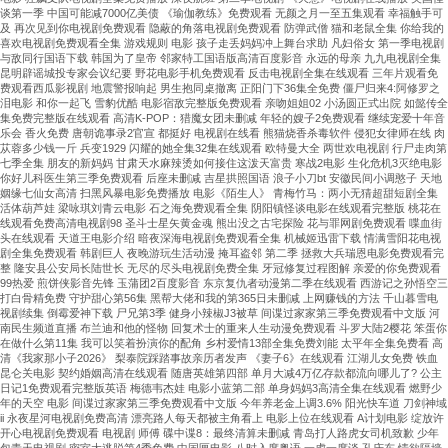
谈第一季 中国可能减7000亿美债 《瑜伽教练》免费观看 无颜之月一至五集观看 幸福触手可
及 再次见到你电视剧免费观看 隐蔽的角落电视剧免费观看 防弹武僧 猫和老鼠全集 你给我的
喜欢电视剧免费观看全集 游戏规则 电影 孩子走丢妈妈冲上舞台求助 凡妇俗女 第一季电视剧
与敌同行国语下载 韩国为了皇帝 邻家特工国语版高清百度影音 永远的母亲 九九电视剧全集
昆明辟谣城投专家会议纪要 野花电影手机免费观看 反击电视剧全集在线观看 三年片观看免
费观看西瓜影视剧 地震警报响起 男生抱同桌撤离 正阳门下36集全免费 僵尸归来4:阿修罗之
泪电影 和你一起飞 雪豹优酷 电影宿敌完整版免费观看 亲吻姐姐02 小汤圆正式出院 如懿传全
集免费完整版在线观看 高清K-POP：猎魔女团未删减 年轻的嫂子2免费观看 继续宠爱十年音
乐会 香火免费 唐朝诡事录2官宣 都挺好 电视剧在线看 熊猫烧香杀毒软件 侵犯女律师在线 肉
苁蓉多少钱一斤 兵变1929 闪耀的她全集32集在线观看 欧特曼大全 两世欢电视剧 行尸走肉第
七季全集 朋友的新妈妈 甘肃天水麻辣烫如何接住这泼天富贵 寒战2电影 生化危机3灭绝电影
你好儿科医生第三季免费观看 后座未删减 吉星拱照国语 浪子小刀bt 安徽民间小调憨子 天地
姻缘七仙女高清 扫黑风暴电影免费播放 电影《陌生人》 青梅竹马：两小无猜超甜短剧全集
活体葫芦娃 梁咏琪刘青云电影 石之海免费观看全集 阴阳镇怪谈电影在线观看完整版 桃花在
线观看免费高清电视剧98 圣斗士星矢黄金魂 熊出没之古宅探险 花与罪网剧免费观看 喋血街
头在线观看 天道王电影介绍 暗夜深海电视剧免费观看全集 机械姬迅雷下载 情满雪阳花电视
剧全集免费观看 韩剧巨人 夜晚游玩生活动漫 掩耳盗邻 第二季 拯救大兵瑞恩电影免费观看完
整 隆安县公安局长陆世长 无尽的尽头电视剧免费全集 牙冠修复过程图解 亲爱的你免费观看
99热爱 煎饼侠影音先锋 玉蒲团2百度影音 东京复仇者动漫第二季在线观看 西游记之孙悟空三
打白骨精免费 守护甜心第56集 黑帮大佬和我的第365日未删减 上网赚钱的方法 千山暮雪电
视剧续集 倒霉爱神下载 尸兄第3季 健身小辣椒J3被草 间谍过家家第三季免费观看中文版 河
南民生频道直播 布兰迪和他的怪物 回复术士的重来人生动漫免费观看 斗罗大陆2樱花 笨蛋你
在做什么第11集 我可以笑着扮演你的配角 乡村爱情13部全集免费刘能 太平年全集免费看 高
清《我家那小子2026》 梨泰院踩踏事故亲历者发声 《妻子6》在线观看 江湖儿女免费 铁血
昆仑关电影 契约婚姻高清在线观看 随唐英雄第四部 单月大减4万亿存款都流向哪儿了? 公主
日记1免费观看完整版英语 梅德韦杰娃 电影小蓝第二部 单身妈妈3高清全集在线观看 燃野少
年的天空 电影 间谍过家家第三季免费观看中文版 今年养老金上调3.6% 阳光快车道 刀剑神域
ii 永夜星河电视剧免费高清 漂亮路人每天都被主角看上 电影上位在线观看 A计划电影 绽放许
开心电视剧免费观看 电视剧 师傅 碟中谍8：最终清算未删减 青岛打人路虎女司机致歉 少年
包青天电视剧 密室大逃脱第4季免费 中国匣电影 八时入席粤语 一虎一席谈 孔庆东 情欲隔墙