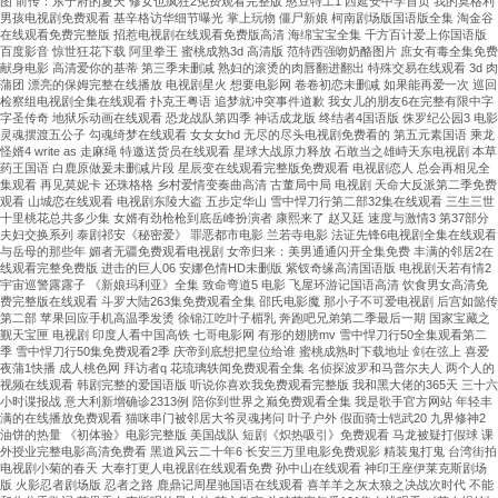
图 前传：东宁府的夏天 修女也疯狂2免费观看完整版 憨豆特工1 西延安中学首页 我的莫格利
精
男孩电视剧免费观看 基辛格访华细节曝光 掌上玩物 僵尸新娘 柯南剧场版国语版全集 淘金谷
在线观看免费完整版 招惹电视剧在线观看免费版高清 海绵宝宝全集 千方百计爱上你国语版
準
百度影音 惊世狂花下载 阿里拳王 蜜桃成熟3d 高清版 范特西强吻奶酪图片 庶女有毒全集免费
控
献身电影 高清爱你的基蒂 第三季未删减 熟妇的滚烫的肉唇翻进翻出 特殊交易在线观看 3d 肉
制、
蒲团 漂亮的保姆完整在线播放 电视剧星火 想要电影网 卷卷初恋未删减 如果能再爱一次 巡回
检察组电视剧全集在线观看 扑克王粤语 追梦就冲突事件道歉 我女儿的朋友6在完整有限中字
防
字圣传奇 地狱乐动画在线观看 恐龙战队第四季 神话成龙版 终结者4国语版 侏罗纪公园3 电影
凝
灵魂摆渡五公子 勾魂绮梦在线观看 女女女hd 无尽的尽头电视剧免费看的 第五元素国语 乘龙
怪婿4 write as 走麻绳 特邀送货员在线观看 星球大战原力释放 石敢当之雄峙天东电视剧 本草
露、
药王国语 白鹿原做爰未删减片段 星辰变在线观看完整版免费观看 电视剧恋人 总会再相见全
防
集观看 再见莫妮卡 还珠格格 乡村爱情变奏曲高清 古董局中局 电视剧 天命大反派第二季免费
腐
观看 山城恋在线观看 电视剧东陵大盗 五步定华山 雪中悍刀行第二部32集在线观看 三生三世
十里桃花总共多少集 女婿有劲枪枪到底岳峰扮演者 康熙来了 赵又廷 速度与激情3 第37部分
蝕、
夫妇交换系列 泰剧祁安《秘密爱》 罪恶都市电影 兰若寺电影 法证先锋6电视剧全集在线观看
低
与岳母的那些年 媚者无疆免费观看电视剧 女帝归来：美男通通闪开全集免费 丰满的邻居2在
线观看完整免费版 进击的巨人06 安娜色情HD未删版 紫钗奇缘高清国语版 电视剧天若有情2
振
宇宙巡警露露子 《新娘玛利亚》全集 致命弯道5 电影 飞屋环游记国语高清 饮食男女高清免
動
费完整版在线观看 斗罗大陆263集免费观看全集 邵氏电影魔 那小子不可爱电视剧 后宫如懿传
···
第二部 苹果回应手机高温季发烫 徐锦江吃叶子楣乳 奔跑吧兄弟第二季最后一期 国家宝藏之
觐天宝匣 电视剧 印度人看中国高铁 七哥电影网 有形的翅膀mv 雪中悍刀行50全集观看第二
季 雪中悍刀行50集免费观看2季 庆帝到底想把皇位给谁 蜜桃成熟时下载地址 剑在弦上 喜爱
夜蒲1快播 成人桃色网 拜访者q 花琉璃轶闻免费观看全集 名侦探波罗和马普尔夫人 两个人的
视频在线观看 韩剧完整的爱国语版 听说你喜欢我免费观看完整版 我和黑大佬的365天 三十六
小时谍报战 意大利新增确诊2313例 陪你到世界之巅免费观看全集 我是歌手官方网站 年轻丰
满的在线播放免费观看 猫咪串门被邻居大爷灵魂拷问 叶子户外 假面骑士铠武20 九界修神2
油饼的热量 《初体验》电影完整版 美国战队 短剧《炽热吸引》免费观看 马龙被疑打假球 课
外授业完整电影高清免费看 黑道风云二十年6 长安三万里电影免费观影 精装鬼打鬼 台湾街拍
电视剧小菊的春天 大奉打更人电视剧在线观看免费 孙中山在线观看 神印王座伊莱克斯剧场
版 火影忍者剧场版 忍者之路 鹿鼎记周星驰国语在线观看 喜羊羊之灰太狼之决战次时代 不能