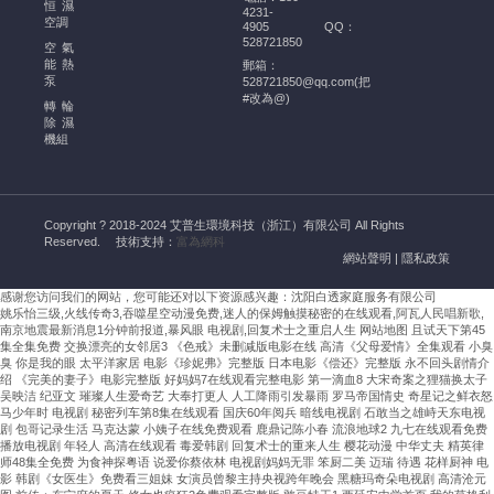
的
恒濕
4231-
幫
空調
4905
QQ：
528721850
助
空氣
能熱
郵箱：
酒
泵
528721850@qq.com(把
窖
#改為@)
轉輪
恒
除濕
溫
機組
恒
濕
空
Copyright ? 2018-2024 艾普生環境科技（浙江）有限公司 All Rights
調
Reserved.
技術支持：
富為網科
的
網站聲明
|
隱私政策
安
感谢您访问我们的网站，您可能还对以下资源感兴趣：沈阳白透家庭服务有限公司
裝
姚乐怡三级,火线传奇3,吞噬星空动漫免费,迷人的保姆触摸秘密的在线观看,阿瓦人民唱新歌,
需
南京地震最新消息1分钟前报道,暴风眼 电视剧,回复术士之重启人生
网站地图
且试天下第45
嚴
集全集免费 交换漂亮的女邻居3 《色戒》未删减版电影在线 高清《父母爱情》全集观看 小臭
臭 你是我的眼 太平洋家居 电影《珍妮弗》完整版 日本电影《偿还》完整版 永不回头剧情介
格
绍 《完美的妻子》电影完整版 好妈妈7在线观看完整电影 第一滴血8 大宋奇案之狸猫换太子
遵
吴映洁 纪亚文 璀璨人生爱奇艺 大奉打更人 人工降雨引发暴雨 罗马帝国情史 奇星记之鲜衣怒
马少年时 电视剧 秘密列车第8集在线观看 国庆60年阅兵 暗线电视剧 石敢当之雄峙天东电视
循
剧 包哥记录生活 马克达蒙 小姨子在线免费观看 鹿鼎记陈小春 流浪地球2 九七在线观看免费
溫
播放电视剧 年轻人 高清在线观看 毒爱韩剧 回复术士的重来人生 樱花动漫 中华丈夫 精英律
濕
师48集全免费 为食神探粤语 说爱你蔡依林 电视剧妈妈无罪 笨厨二美 迈瑞 待遇 花样厨神 电
影 韩剧《女医生》免费看三姐妹 女演员曾黎主持央视跨年晚会 黑糖玛奇朵电视剧 高清沧元
度