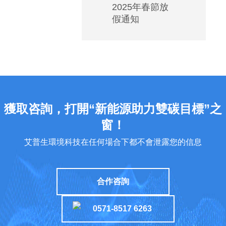
2025年春節放
低
假通知
溫
空
調
如
何
安
裝
獲取咨詢，打開“新能源助力雙碳目標”之
能
窗！
實
艾普生環境科技在任何場合下都不會泄露您的信息
現
高
能
合作咨詢
效
運
0571-8517 6263
行