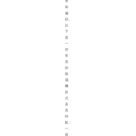
求
特
和
點
偏
在
好。
選
以
配
下
除
是
濕
一
機
些
時
常
需
見
綜
的
合
除
考
濕
慮
機
多
款
種
式
因
及
素
其
以
特
下
點：
是
一、
具
按