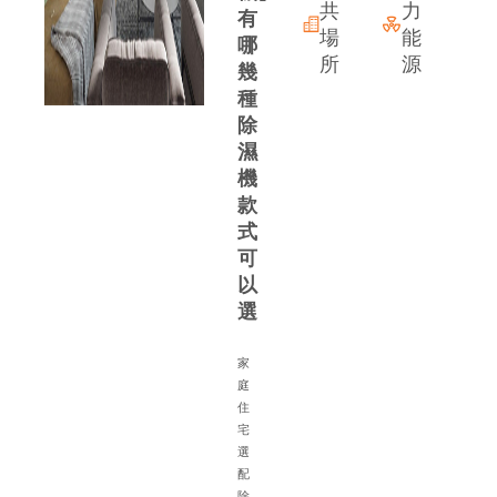
共
力
有
場
能
哪
所
源
幾
種
除
濕
機
款
式
可
以
選
家
庭
住
宅
備
選
配
除