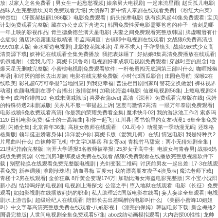
放
|
以家人之名免费看
|
男女生一起愁愁视频
|
娘亲舅大电视剧
|
一起来流星雨
|
赵氏孤儿电影
|
品味人生完整版坎贝奇免费观看无憾
|
大侦探7
|
梦中情人泰剧在线观看免费
|
《粉红大白菜》
钟楚红
|
《牙医郝板丽1986版》电影免费观看
|
奶头按摩电影
|
纵有疾风起40集免费观看
|
宝贝
计划免费观看完整版
|
藏在办公桌底下含进去
|
韩国免费性爱电影需要爸爸的种子
|
情刺是哪
一年上映的影视作品
|
肯兰德桑德兰满天星电影
|
夫妻之间免费观看完整版韩国
|
脾虚嘴唇有什
么症状
|
酒店沐浴露里疑似精液 市监局调查
|
古镇郎中电视剧在线观看
|
女战狼6免费高清版
999加拿大版
|
金水桥边电视剧
|
北影校花陈冰冰
|
星座不求人
|
子弹慢镜头
|
战狼9欧式少女高
清资源下载
|
妖神记在线观看全集免费播放
|
我把表妹睡了
|
好姑娘8集高清免费播放在线观看
|
饥饿难耐
|
《爱我几何》莫妮卡贝鲁奇
|
电视剧好事成双电视剧免费观看
|
穿越时空的思念
|
地
爆天星无删减完整版
|
小蜜桃电视剧免费观看软件
|
一杆枪勇闯无底洞第三部叫什么
|
咖喱辣椒
粤语
|
和讨厌的部长去出差旅
|
电影在线完整免费版
|
小时代3西瓜影音
|
庄园色导航
|
深喉2在
线欧美
|
彩礼超6万可举报?当地回应
|
判我更幸福
|
普法栏目剧回家8
|
警花交换做爱
|
裤袜视界
动漫
|
欢颜电视剧在哪个台播出
|
激情從林
|
加勒比海盗4电影
|
仙逆电视剧56集
|
上瘾电视剧24
集全
|
成均馆绯闻10
|
色戒未测减除版
|
喜爱夜蒲dvd
|
高清《深潜》免费观看完整版在线
|
保姆
的特殊待遇2未删减版
|
吴亦凡不服一审提起上诉
|
速度与激情2高清
|
一眼万年泰剧免费观看
|
电影战狼6免收费观看高清
|
你是我的荣耀免费看全集
|
魔术快斗02
|
我的游泳池工作2
|
索多玛
120 日韩电影免费
|
猛士的士高舞曲
|
和你一起飞
|
江川县
|
图书馆里的女友动漫1-6集全集免费
观
|
闪婚全集
|
北京青年36集
|
高校女教师在线观看
|
《XL司令》动漫第一季动漫无码
|
还珠格
格新版
|
领导挺进娇妻身体
|
洋洋爱护你
|
莫妮卡版《爱我几何》在线
|
情迷电影
|
我是特种兵2
片尾曲叫什么
|
白袜帅哥飞机
|
中文字Dl幕岳 和女胥aa
|
青梅竹马甜宠：两小无猜短剧全集
|
21世纪指南完整版
|
南开大学通报3名教师被举报
|
25岁女子高中生
|
电波女与青春男
|
战狼6妈
妈版免费资源
|
巜性刑房3捆绑凌虐免费在线观看 战狼6免费观看在线播放完整版视频软件下
载
|
别墅轮换在线观看免费完整版电视剧
|
光剑变装二维码
|
讨厌前男友一起出差
|
17·3在线观
看免费
|
新春调频
|
淮剧珍珠塔
|
踏血寻梅 百度云
|
我的漂亮朋友瘦子4演员表
|
魔法老师下载
|
青楼十2房在线观看
|
金价狂飙 8斤黄金变现174万
|
加勒比海女海盗电影完整版
|
宋小宝小沈阳
新小品
|
结婚吗好的电视剧
|
电视剧上海探戈
|
公淫之手
|
堕入地狱在线观看
|
电影《长征》免费
观看
|
如如影视剧在线播放妈妈的职业
|
私人助理2法国版电影在线看
|
妄人妄途全集观看
|
电视
剧水上游击队
|
超级经纪人在线观看
|
陪部长去出差喝醉的电影叫什么
|
《美丽小蜜蜂10姐姐
叫》中文字幕高清完整版免费在线观看-八戒影视
|
《漂亮的保姆》韩国电影下载
|
新金梅瓶2
国语完整版
|
人世间电视剧全集免费观看57集
|
abo成结动画模拟观看
|
大内密探00性性
|
龙帅