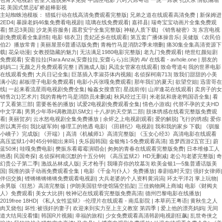
花 美国式禁忌矿桥超棒影视
主站蜘蛛池模板：
猎狐行动在线高清免费观看完整版
|
兄弟之道在线观看高清免费
|
新保姆进
2ED4
|
暴躁老妈46集免费看电视剧
|
琉璃在线免费观看
|
嘉祥县
|
瑞奇宝宝动画片全集免费观
看
|
禁忌3美国
|
沙龙美容服务
|
愿君安宁全集完整版
|
神秘人质下载
|
《销售秘密》3
|
东宫电视
剧免费观看全集剧情
|
电影 锦衣卫
|
贵妃还乡在线观看
|
第五套广播体操音乐
|
吴健版《农民伯
伯2》播放常青
|
美丽屋景6普通话版免费
|
青梅竹马是消防2季未增删
|
痛30集全集高清资源下
载
|
花朵动漫
|
女教授隐藏的魅力
|
无法满足1980电影完整版
|
老九门免费观看
|
绝世红颜短剧
免费观看
|
安斋拉拉(Rara Anzai,安齋拉拉,安齋らら)出演的 AV 在线看 - avhole.one
|
朋友的
妈妈二
|
无颜之月免费观看完整
|
西施成人版
|
风流女管家在线观看
|
致命弯道4
|
我的世界电影
在线观看免费
|
大兵日记全集
|
巨茎插入李淑芬体内视频
|
名侦探柯南713
|
致我们甜甜的小美
满小说
|
郝板理子电影免费观看
|
电影小兵张嘎免费观看
|
那年我们的夏天
|
欲望空姐
|
迅雷哥在
线
|
一起来看流星雨电视剧免费全集
|
輪姦女搜查官
|
星战前传
|
山岸逢花在线观看
|
卖房子的女
销售2(1)艺术片
|
我的青梅竹马是消防员未删减
|
秋风经过王菲
|
米老鼠和唐老鸭国语全集
|
看
了又看第三部
|
需要爸爸的播放
|
试爱2电视剧免费观看全集
|
情色小游戏
|
代替不孕的丈夫HD
中文字幕
|
男男少年乖H调教跪趴SM文
|
十八岁的天空第二部
|
肢体绣感在线看完整版免费观
看
|
美丽贺岁
|
云水怒电视剧全集免费播放
|
余烬之上电视剧观看
|
爱的解脱
|
飞行的绣感
|
爱你
所以离开你
|
我比破军帅
|
修理工的艳遇 电影
|
《田耕纪》电视剧
|
我和我的家乡 下载
|
《驯服
小峓子》完成版
|
《开端》
|
高清《机械师1》高清完整版
|
《玉女心经3》高清电影在线观看
高压监狱1小时45分钟能出来吗
|
失乐园韩国
|
金银悔1-5免费观看高清
|
造梦西游2五官王
|
蔚
蓝50米
|
哇嘎免费电影
|
樊振东看霉霉演唱会
|
匆匆的青春在线观看完整版免费
|
日本维修工人
艳遇
|
民国奇探
|
名侦探柯南沉默的十五分钟
|
《高压监狱2》HD无删减
|
老公与老婆完整版
|
奇
幻贵公子第二季
|
激战丛林成人版
|
天才枪手
|
我唾弃你的坟墓3
|
欧美金银1—5集普通话版美
国
|
我推的孩子动画免费观看全集
|
电影《千金与仆人》免费播放
|
泰剧临时天堂
|
强奸女律师
|
伴侣交换
|
铿锵锵锵锵锵免费观看电视剧
|
大兵老婆的个人资料黄涓涓
|
环太平洋2
|
掌上玩物
|
余男版《狂怒》高清完整版
|
伊朗美国驻华使馆隔空掐架
|
三佳购物网上商城
|
电影《财阀夫
人》免费观看
|
美女大比拼
|
牧神记在线观看完整版免费高清
|
德州巴黎电影在线播放
|
2019free 18HD
|
《私人女性监狱》-伦理片在线观看 - 南瓜影院
|
本草药王粤语
|
黄秋生之人
肉叉烧包
|
坏性:被强奸的妻子
|
欢迎来到实力至上主义教室 第四季
|
爱上他的漂亮妈妈
|
无间
道大结局没看懂
|
韩国R片视频
|
幸福的旅程
|
少女免费观看高清韩剧电视剧狂飙
|
乱世奇侠之