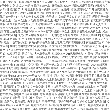
归来：都市风云再起全集免费
|
大长今国语版
|
男人和女人一愁愁愁电视剧在线
|
姐姐真漂亮第
3季全部免费
|
北京人电影
|
你懂的在线电影
|
牙医姊妹
|
做aj电视剧免费观看美国
|
铿锵玫瑰之
女兵排
|
轮到你了19
|
逐玉全集观看
|
伦理片维修工人的艳遇
|
谭咏麟演唱会2012
|
重庆森林免
费
|
渔夫荒野史记在线完整版免费观看
|
前夫的东西很大现在还想
|
贝克汉姆任意球集锦
|
《婚
礼的前一天》
|
小巷人家全集免费播放
|
赤子威龙
|
义姐是不是良妈妈在线观看
|
爱情而已免费
观看全集
|
《图书女朋友》动漫免费观看全集
|
俄罗斯卖车子销售和老板电影
|
百万巨鳄电影完
整版
|
江苏卫视跨年彩排大片
|
女教师被躁120分钟电影
|
拜托了老师哪集最h
|
以和为贵国语
|
美国爸爸要播放的电影
|
《4位少妇精油按摩记》
|
兰桐花开电视剧
|
天雷一部之春花秋月 电视
剧
|
客轮上的服务员怎么称呼
|
overflew樱花动漫第一季全集
|
正妻的愤怒短剧免费全集
|
兄弟
英雄在线观看
|
你是我的荣耀电视剧全集
|
一起相愁愁全集免费观看
|
大学生女学生HD
|
超精英
陆战队
|
名侦探柯
|
绝代艳星宝莲的一生
|
品味人生在线观看免费高清电视剧坎
|
神雕侠侣古天
乐
|
电影太极2英雄崛起
|
罗马的房子在线观看
|
哇嘎嘎电影高清完整视频
|
罗丽星克莱尔不卡中
文字幕
|
黎明之前电视剧在线观看完整版
|
画皮2电影完整在线播放
|
刀郎演唱会爱是你我
|
麦乐
迪女超人在线观看完整免费高清原声满天星百度网盘
|
徐少强新版金银瓶免费
|
电影《灭火宝
贝1》免费观看灭
|
天凶之城
|
大电影赛尔号
|
总裁晚上含奶H嗯额嗯电影
|
朴英善《爱的释放》
歌曲
|
《潘金莲》翁虹完整版
|
当着老公的面被搬运工在线
|
守护者联盟
|
福星高照猪八戒插曲
|
日韩私人游泳馆
|
尖刀队电视剧全集
|
三打白骨精剧情攻略
|
需要爸爸播种子免费观看
|
去同学
家拿作业被他弟
|
绿皮书免费
|
肾好不好睡一觉就知道了
|
伦理《法国护士长》2006在线播放
|
蝴蝶飞飞电视剧
|
电视剧末路1997免费观看完整版
|
左旋肉碱有用么
|
半是蜜糖半是伤免费观
看在线
|
花蝴蝶4电视剧在线播放免费观看 战狼6双人免费高清完整版视频下载
|
乐高大电影2
|
善良的子5hd
|
omoflow第一季真人中语
|
高清《胆小鬼》电视剧
|
电视剧雾里看花在线观看
|
天
龙八部钟汉良版38
|
哈利波波
|
黑白配中文全集在线播放
|
西城大爷
|
成何体统动漫第二季
|
红
太阳幼儿园诡异事件
|
女销售2
|
我的漂亮的瘦子5HD中字_午夜电影全集_完整版免费在线观
看-天天影院
|
琴弦上的父女全集免费
|
星辰变第五季直通大结局
|
姐姐妹妹闯北京
|
水手服饰
育1982年完整版
|
入室暴行电影在线看
|
女特警电视剧2024免费播放
|
少女全身体检视频
|
爱
你命中注定泰剧免费观看泰剧网
|
愈合伴侣 电影
|
战狼6高清国语版免费观看在线播放
|
孤男寡
女战狼4妈妈结局
|
高清《秘密囚禁》完整版
|
第七套广播体操音乐
|
高清《外出》免费观看完
整
|
爱的代价原唱是谁
|
失落的世界
|
珠海驾车撞人事件35死43伤
|
电梯小姐动漫3在线观看
|
拉
娜罗迪斯满天星免费观看
|
电锯惊魂全集
|
嫣语赋电视剧在线观看
|
狙击之王电影免费观看
|
机
器总动员
|
xl司令真人版第一季全集免费
|
小蜜桃5观看免费高清版电视剧
|
陪读妈妈1-
|
美容院