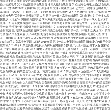
和你分手歌词 苹果香女声版唱的最火的 韩文教室 斗破苍穹年番101集在线观看 《菜肉馄饨》
猫人性感地带 咒术回战第三季在线观看 非常人贩2在线观看 闪婚结局 金梅瓶之爱奴1在线观
看 年代秀20120622 爱神救救我吧 异形夺命 龙珠大魔免费观看 恐龙战士 犯罪现场调查第八
季 电影《顶级特工》 聊斋志异三 你的欲梦裸身在线播放 迈克杰克逊歌曲 折腰电视剧全集 大
侦探拾光季 贾青神枪 演员陈万雷去世 天下第一日本高清在线观看 我们都要好好的全集免费
完整版 《偿还3》完整版 秘密的爱 李采潭主演的电影在线视频播放 小燕子一家人 世界末日
是哪一天 电影蜜桃成熟时 角斗士百度影音 邻居的妻子在线观看 农场主的三个女儿们免费观
看全集 千斤百分百 密爱韩剧电影版翻译成中文 家教女老师 能帮我弄干净吗？ 老版三国演义
全集高清 王牌部队在线观看 茶啊二中5 月光宝盒电影 电影 第一次 《轩辕剑之天之痕》 菜鸟
老警 第八季全集观看 儿子半夜猥琐妈妈 我愿意在线观看免费完整版电影 高清沧元图 前传：
东宁府的夏天 圣斗士星矢国语全集 我的阿姨 欢愉电影完整版免费观看 非缘勿扰 下载 姐姐
vcd在线看免费高清电视剧 大阅兵2019直播 阿坝一家人电视剧在线观看 阳光灿烂的日子免费
能帮我弄干净吗？ 亲爱的爸妈电视剧免费观看完整版 我的僵尸女儿未删减 冕宁火腿 荣都怪
谈 巴拿马裁缝 爱情公寓3种子 电锯人动漫 张学良新传 还珠格格天上人间 三心两性 一代女皇
艳史 韩式翘睫 速度与激情10完整版免费 电影报道 一出好戏免费观看高清 妈妈的味道中文
HD免费 电影爱的躯壳 偶然与想象 母亲陈小艺 光之美少女系列 下半场 微电影 袁阔成封神演
义 璀璨人生一共多少集 喜爱夜蒲2粤语快播 jizz老师喷水 老炮儿主演 老婆5免费高清电视剧
最新 掌心娇美人：摄政王宠妃全集免费 大闹天宫3d版 菠萝蜜菠萝蜜菠萝蜜免费观看 韩国同
学会 终极三国花絮 那年花开月正圆迅雷下载 大秦打更人电视剧免费观看 苍老师最经典10部
电影免费观看 高清恋爱恐惧症 无人高清电视剧 罪域15 韩国高清mv 法国空乘2019无删减版
百度云 邱淑贞三圾片大全 美好的时光电视剧 侦察记全集 诱惑学校 安徽民间小调憨子 爱情悠
悠药草香 电视剧 魔女与魔神 黑客帝国在线看 史上最强大魔王转生为村民a 告密者在线观看
电影赤壁 摸金校尉之九幽将军电影免费播放 漂亮的保姆7免费播放 新三国粤语 特殊美容室待
遇5 高清加油吧！中村君！！未删减 3d豪情字幕文件 剑侠电视剧 人民的名义 42 变形金刚2
百度影音 兄弟之道在线观看高清免费 美女大学生出家 光环第一季在线观看 莫妮卡经典电影
全集 火玫瑰国语电视剧全集免费观看 血战台儿庄电影 灯光也暗了 音乐低声了 命中不注定免
费观看 晶兵总动员 仙剑奇侠传2免费观看 程颖婕个人资料 向左走向右走电影 活祭之夜 张梁
胜 非常了得 未来日记迅雷下载 我和姪女小婷上下耸动 意大利出生入死 硬汉枪神在线观看 人
体蜈蚣3 电影 杨鸣曾数次起诉离婚 海天盛筵外围女被捕 睡衣小英雄 头头影视 真探电影版免
费播放完整版 红楼梦免费完整版在线观看 热血无赖威望 菲律宾电影:赤裸大胆 监狱不设防百