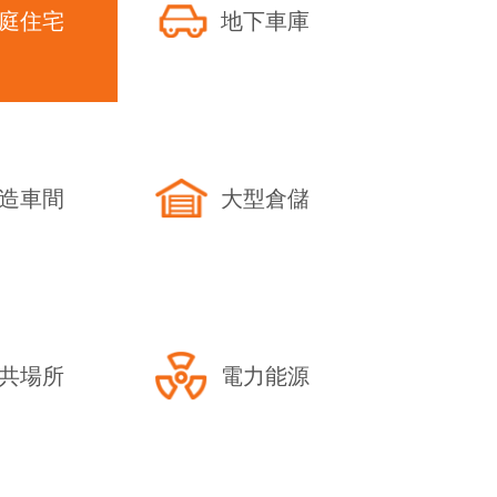
庭住宅
地下車庫
地下車庫除
方案-合理
物業地下停
庫除濕設備
工業除濕機
造車間
大型倉儲
針對地下車庫的
如面積大、濕氣
放密集、空氣流
排水困難等特點
濕機時需綜合考
共場所
電力能源
素，以下是具體
議：一、根據面
機容量對于大型
可以依據車庫···