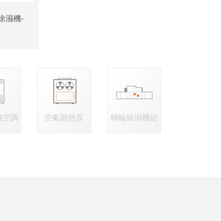
除濕機-
濕空調
空氣能熱泵
轉輪除濕機組