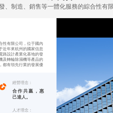
發、制造、銷售等一體化服務的綜合性有
合性有限公司，位于國內
于近年來杭州的國家信息
電路設計產業化基地的發
機及轉輪除濕機等產品的
，都有領先行業的發展優
【友川】，英文標識
經營理念：
品 川田電器目前專業生產
合作共贏，惠
己達人。
人才理念：