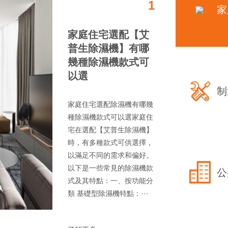
1
家
家庭住宅選配【艾
普生除濕機】有哪
幾種除濕機款式可
以選
制
家庭住宅選配除濕機有哪幾
種除濕機款式可以選家庭住
宅在選配【艾普生除濕機】
時，有多種款式可供選擇，
以滿足不同的需求和偏好。
以下是一些常見的除濕機款
公
式及其特點：一、按功能分
類 基礎型除濕機特點：···