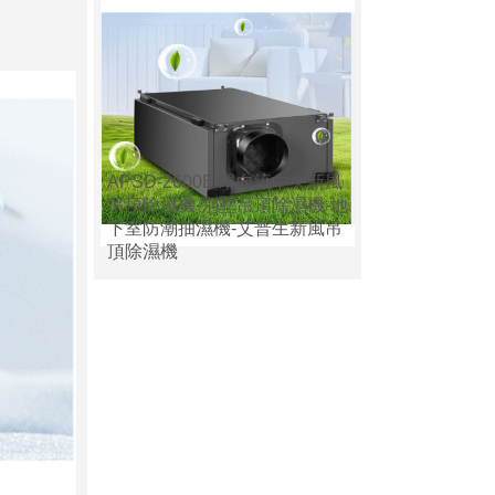
APSD-2600E 單向流中央新風
吊頂除濕機-別墅吊頂除濕機-地
下室防潮抽濕機-艾普生新風吊
頂除濕機