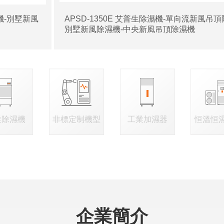
濕機-別墅新風
APSD-1350E 艾普生除濕機-單向流新風吊頂
別墅新風除濕機-中央新風吊頂除濕機
業除濕機
非標定制機型
工業加濕器
恒溫恒
企業簡介