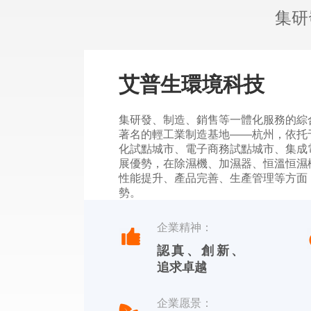
集研
艾普生環境科技
集研發、制造、銷售等一體化服務的綜
著名的輕工業制造基地——杭州，依托
化試點城市、電子商務試點城市、集成
展優勢，在除濕機、加濕器、恒溫恒濕
性能提升、產品完善、生產管理等方面
勢。
杭州川田電器擁有自主品牌，中文標識
企業精神：
【YOTREE】。川田電器——核心產
認真、創新、
除濕機、加濕機及周邊濕度控制產品。
追求卓越
企業愿景：