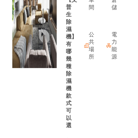
車
倉
普
間
儲
生
除
案
濕
公
電
機】
共
力
有
場
能
哪
所
源
幾
種
除
濕
(
機
款
式
可
以
選