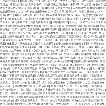
《朋友的娇妻》HD
|
哈利波特2在线观看
|
小男人遇上大女人电视剧
|
原千岁主演的电影在线观
看播放
|
晒晒我们家12岁儿子的小鸡
|
《美国灭火宝贝
|
电击小子第3季
|
千山暮雪17
|
肢体的引
绣意大利免费完整版
|
刺客忍者
|
刘三姐电影原版完整免费观看
|
入库单格式
|
超越情感电视剧
免费观看全集完整版
|
xl司令在线观看全集免费
|
索尔之子
|
校草追求：学霸女神全集免费
|
你
是我的氧气
|
电影潘多拉之镜
|
密室大逃脱第四季免费观看完整版
|
男女一起愁愁愁的电影有
哪些
|
《沉默的真相》江阳的职业
|
超速绯闻剧情
|
张警官三部曲
|
苹果浴室3分钟视频
|
《开麦
了吗？》
|
xL司令第二季无马赛免费观看高清
|
方谬神探结局
|
女状元：文武双全惊天下全集免
费
|
瓜达卢佩的玫瑰完整版免费观看
|
电影《法国空姐5》免费观看
|
婚姻攻略在线观看
|
美味
的快递员
|
电影《迷犴》全集免费观看
|
最终幻想动漫
|
短剧暧昧失温免费全集
|
祥仔视觉
|
乱世
丽人行 电视剧
|
兔子先生第一季第6期在线观看免费
|
《驯服小峓子》中字板在线观看
|
快乐
减肥
|
热辣滚烫免费看
|
男人和女人在一起愁愁愁电视剧免
|
天赋异禀美剧
|
美式1984美式保罗
1
|
豪放女大兵电影免费观看
|
上虞市
|
心理罪第二季
|
生化危机5惩罚完整版
|
黄泉的使者全集
观看
|
麻生香织《黑色皮肤上的眼泪》在线观看
|
女子上班被老板灌醉侵犯网站
|
小凤新婚短
剧免费观看
|
超级奶爸电影
|
终极三国土豆网
|
天峻县
|
漂亮小小瘦子3
|
高清《大学》电影
|
亲
吻姐姐 第二季全集
|
满天星《交易》凯登
|
泡沫之夏在线观看
|
《搜索》
|
19岁大学真人免费播
放电视剧
|
柯南国语爱奇艺
|
最近免费韩国高清在线观看
|
完美女人电影
|
特殊按摩日本电影在
线观看
|
如狼似虎的女人40集电视剧
|
高中(hsc1v1)校园宿舍
|
东北往事2之黑道风云20年
|
小
欢喜全集免费观看完整版
|
小蜜桃6
|
热血高校3
|
文成公主王庆爽
|
朝国年经的继6免费观
|
四喜
一共多少集
|
给我完整版在线观看
|
爱情综合症泰剧
|
韩国电影朋友家的麦子
|
被称为世界粮食
之母的是
|
电影 昨天
|
新有菜电影
|
不负如来不负卿在线观看
|
第三只眼
|
禁忌之爱
|
九一麻花传
剧mv在线看看第一集
|
肉蔻之香无删减版在线观看完整版
|
电视剧焦裕禄
|
《极乐宝鉴》在线
观看
|
木下檀檀子电影在线观看
|
洪天贵福凌迟详细过程
|
巴厘岛的故事电视剧
|
《西部通缉
令》1986在线观看
|
幻灵夹克
|
美女脱得一光二净的全身图片
|
侏罗纪公园2电影
|
美丽小蜜桃4:
美丽人生
|
雪中悍刀行38集在线观看
|
人鱼小姐央视版全集
|
万恶的典狱长完整版
|
我的波塞冬
|
美人心计18
|
蜜桃成熟时33d bt
|
日本色视频
|
高清《极速车魂 第三季》电视剧
|
《岸边露伴一
动不动 忏悔室》
|
那山那海
|
在线播放丈夫被继子强暴,阴道紧绷的益女。住在高级住宅区的33
岁人妻。每次被
|
小蜜桃四
|
热思思电影全部免费播放电视剧下载
|
霍家拳之铁臂娇娃
|
美丽在
望粤语
|
沙雅县
|
大江大河3部53集免费观看
|
中国百强名镇
|
追虎擒龙在线观看
|
交换上司的秘
书在线播放
|
杨贵妃电影在线观看
|
《玩火》在线电影免费观看
|
黑白配国语高清在线观看免
费
|
倔强的驱魔
|
爱情与灵药完整版
|
马克舞蹈家的爱情故事简介
|
《外卖奇遇记》周香允周免