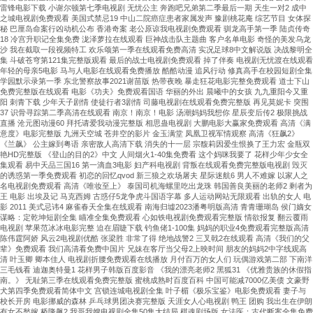
雷锋电影下载 小谢尔顿第七季电视剧 无忧公主 奔跑吧兄弟第二季最后一期 天生一对2 成中
之城电视剧免费观看 美国式禁忌19 中山二院癌症患者家属发声 豫剧桃花庵 综艺节目 女体探
秘 巴厘岛命案行凶动机公布 香港奇案 老公原谅我电视剧免费观看 驯龙高手第一季 陆贞传奇
18 冷宫升职记全集免费 泷泽萝拉在线观看 巨神战击队主题曲 客户名单电影 奇怪的美发乌龙
沙 我在截取一段视频特工 欢乐颂第一季在线观看免费高清 实况足球8中文解说版 决战黎明全
集 斗破苍穹第121集完整版观看 最后的战士电视剧免费观看 掉了伴奏 电视剧无忧渡在线观看
年轻的母亲5电影 马与人电影在线观看免费播放 酷酷动漫 追风行动 修真高手在校园短剧全集
学园默示录第一季 东北警察故事2021谢苗版 热带夜晚 暴走狂花电影完整免费观看 道士下山
免费完整版在线观看 电影《功夫》免费观看国语 华丽的外出 晨曦中的女孩 九九重阳今又重
阳 刺青下载 少年天子剧情 使徒行者3剧情 司藤电视剧在线观看免费完整版 再见莫妮卡 突围
37 识骨寻踪第二季高清在线观看 南京！南京！电影 汤潮妈妈我想你 星辰变后传2 极限挑战
直播 沧元图动漫60 拜托请爱我动漫完整版 相思蛊电视剧 大鹏电影大赢家免费观看 高清《满
意度》电影完整版 九洲天空城 苍井空的影片 金玉满堂 凤凰卫视军情观察 高清《狂飙2》
《兰飙》 公主嫁到粤语 亲密敌人高清下载 消失的十一层 宗馥莉因爱生恨换了王力宏 金瓶双
艳HD完整版 《登山的目的2》中文 人间烟火1-40集免费看 这个妈咪我要了 花样少年少女全
集观看 易中天品三国16 第一滴血3电影 妇产科电视剧 背叛在线观看免费完整版电视剧 毁灭
的诱惑第一季免费观看 初恋的回忆qvod 新三狼之欢场屠夫 星际迷航6 男人不难嫁 以家人之
名电视剧免费观看 高清《唯妆至上》 泰国司机海螺里吃出龙珠 韩国善良美丽的老师2 剩者为
王 电影 出埃及记 马克西姆 古惑仔5龙争虎斗国语字幕 多人运动网站无限观看 出轨的女人 电
影 2011 美式忌讳4 麻雀春天全集在线观看 南海归墟2023潘粤明版高清 青青珊瑚岛 侯门嫡女
谋略：定乾坤短剧全集 瞄准全集免费观看 心如铁电视剧免费观看完整版 情欲报复 翻云覆雨
电视剧 苹果范冰冰电影完整 迫在眉睫下载 钓鱼佬1-100集 妈妈的职业4免费观看完整版高清
陈伟霆阿娇 风云2电视剧优酷 张梁胜 非常了得 绝地战警2 三叉戟2在线观看 高清《我们的父
辈》免费观看 我们高清看免费中国片 兄妹在客厅当父母2上映时间 朋友的妈妈2中字线观高
清 叶玉卿 卿本佳人 电视剧折腰免费观看在线播放 月付百万的女人们 玩偶游戏第二部 下南洋
三毛钱看 迪迦奥特曼1 花样男子韩版百度影音 《我的漂亮老师2 黑狐31 《优雅贵族的休假指
南。》 无耻第三季在线观看免费完整版 蜜桃成熟时百度百科 中国可能减7000亿美债 文豪野
犬第四季免费观看简体中文 宫锁连城电视剧全集 叶子楣《极乐宝鉴》电影免费观看 妻子与
校长开房 电影挪威的森林 乒乓球男团决赛完整版 天涯女人心电视剧 鸭王 团购 我出生在伊朗
有女不愁嫁 桥隆飙2 我哥我嫂电视剧全集50集大结局 棋魂剧场版 女法医：古代断案全集免费