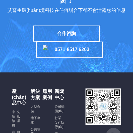
窗！
實
艾普生環(huán)境科技在任何場合下都不會泄露您的信息
現
(xiàn)
高
合作咨詢
能
效
0571-8517 6263
運
行
酒
窖
恒
溫
產
解決
應用
新聞
恒
(chǎn)
方案
案例
中心
濕
品中心
空
大型倉
公司動
儲
態(tài)
調
中央
新風
(diào)
地下車
行業
除濕
庫
(yè)動
安
機
態(tài)
公共場
裝
商用