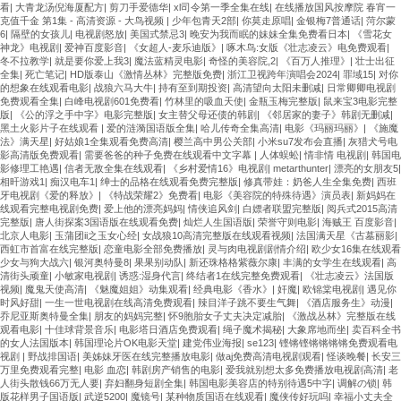
看
|
大青龙汤倪海厦配方
|
剪刀手爱德华
|
xl司令第一季全集在线
|
在线播放国风按摩院 春宵一
克值千金 第1集 - 高清资源 - 大鸟视频
|
少年包青天2部
|
你莫走原唱
|
金银梅7普通话
|
菏尔蒙
6
|
隔壁的女孩儿
|
电视剧怒放
|
美国式禁忌3
|
晚安为我而眠的妹妹全集免费看日本
|
《雪花女
神龙》电视剧
|
爱神百度影音
|
《女超人-麦乐迪版》
|
啄木鸟:女版《壮志凌云》电免费观看
|
冬不拉教学
|
就是要你爱上我3
|
魔法蓝精灵电影
|
奇怪的美容院,2
|
《百万人推理》
|
壮士出征
全集
|
死亡笔记
|
HD版泰山《激情丛林》完整版免费
|
浙江卫视跨年演唱会2024
|
罪域15
|
对你
的想象在线观看电影
|
战狼六马大牛
|
持有至到期投资
|
高清望向太阳未删减
|
日常卿卿电视剧
免费观看全集
|
白峰电视剧601免费看
|
竹林里的吸血天使
|
金瓶玉梅完整版
|
鼠来宝3电影完整
版
|
《公的浮之手中字》电影完整版
|
女主替父母还债的韩剧
|
《邻居家的妻子》韩剧无删减
|
黑土火影片子在线观看
|
爱的涟漪国语版全集
|
哈儿传奇全集高清
|
电影《玛丽玛丽》
|
《施魔
法》满天星
|
好姑娘1全集观看免费高清
|
樱兰高中男公关部
|
小米su7发布会直播
|
灰猎犬号电
影高清版免费观看
|
需要爸爸的种子免费在线观看中文字幕
|
人体蜈蚣
|
情非情 电视剧
|
韩国电
影修理工艳遇
|
信者无敌全集在线观看
|
《乡村爱情16》电视剧
|
metarthunter
|
漂亮的女朋友5
|
相旰游戏1
|
痴汉电车1
|
绅士的品格在线观看免费完整版
|
修真带娃：奶爸人生全集免费
|
西班
牙电视剧《爱的释放》
|
《特战荣耀2》免费看
|
电影《美容院的特殊待遇》演员表
|
新妈妈在
线观看完整电视剧免费
|
爱上他的漂亮妈妈
|
情侠追风剑
|
白嫖者联盟完整版
|
阅兵式2015高清
完整版
|
唐人街探案3国语版在线观看免费
|
灿烂人生国语版
|
荣誉守则电影
|
海贼王 百度影音
|
北京人电影
|
玉蒲团ii之玉女心经
|
女战狼10高清完整版在线观看视频
|
法国满天星《古墓丽影
|
西虹市首富在线完整版
|
恋童电影全部免费播放
|
灵与肉电视剧剧情介绍
|
欧少女16集在线观看
少女与狗大战六
|
银河奥特曼8
|
果果别动队
|
新还珠格格紫薇尔康
|
丰满的女学生在线观看
|
高
清街头顽童
|
小敏家电视剧
|
诱惑:湿身代言
|
终结者1在线完整免费观看
|
《壮志凌云》法国版
视频
|
魔鬼天使高清
|
《魅魔姐姐》动集观看
|
经典电影《香水》
|
奸魔
|
欧锦棠电视剧
|
遇见你
时风好甜
|
一生一世电视剧在线高清免费观看
|
辣目洋子跳不要生气舞
|
《酒店服务生》动漫
|
乔尼亚斯奥特曼全集
|
朋友的妈妈完整
|
怀9胞胎女子丈夫决定减胎
|
《激战丛林》完整版在线
观看电影
|
十佳球背景音乐
|
电影塔日酒店免费观看
|
绳子魔术揭秘
|
大象席地而坐
|
卖百科全书
的女人法国版本
|
韩国理论片OK电影天堂
|
建党伟业海报
|
se123
|
铿锵铿锵锵锵锵免费观看电
视剧
|
野战排国语
|
美姊妹牙医在线完整播放电影
|
做aj免费高清电视剧观看
|
怪谈晚餐
|
长安三
万里免费观看完整
|
电影 血恋
|
韩剧房产销售的电影
|
爱我就别想太多免费播放电视剧高清
|
老
人街头散钱66万无人要
|
弃妇翻身短剧全集
|
韩国电影美容店的特别待遇5中字
|
调解の锁
|
韩
版花样男子国语版
|
武逆5200
|
魔镜号
|
某种物质国语在线观看
|
魔侠传好玩吗
|
幸福小丈夫全