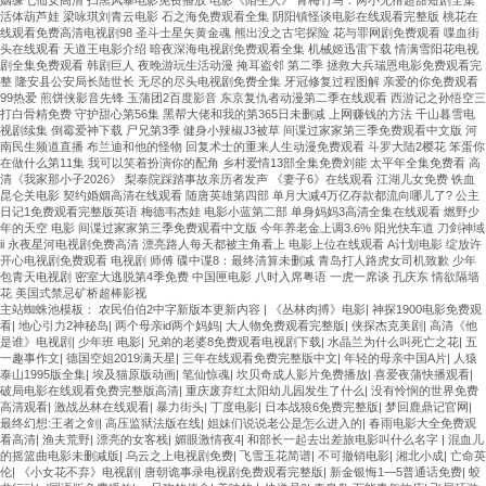
活体葫芦娃 梁咏琪刘青云电影 石之海免费观看全集 阴阳镇怪谈电影在线观看完整版 桃花在
线观看免费高清电视剧98 圣斗士星矢黄金魂 熊出没之古宅探险 花与罪网剧免费观看 喋血街
头在线观看 天道王电影介绍 暗夜深海电视剧免费观看全集 机械姬迅雷下载 情满雪阳花电视
剧全集免费观看 韩剧巨人 夜晚游玩生活动漫 掩耳盗邻 第二季 拯救大兵瑞恩电影免费观看完
整 隆安县公安局长陆世长 无尽的尽头电视剧免费全集 牙冠修复过程图解 亲爱的你免费观看
99热爱 煎饼侠影音先锋 玉蒲团2百度影音 东京复仇者动漫第二季在线观看 西游记之孙悟空三
打白骨精免费 守护甜心第56集 黑帮大佬和我的第365日未删减 上网赚钱的方法 千山暮雪电
视剧续集 倒霉爱神下载 尸兄第3季 健身小辣椒J3被草 间谍过家家第三季免费观看中文版 河
南民生频道直播 布兰迪和他的怪物 回复术士的重来人生动漫免费观看 斗罗大陆2樱花 笨蛋你
在做什么第11集 我可以笑着扮演你的配角 乡村爱情13部全集免费刘能 太平年全集免费看 高
清《我家那小子2026》 梨泰院踩踏事故亲历者发声 《妻子6》在线观看 江湖儿女免费 铁血
昆仑关电影 契约婚姻高清在线观看 随唐英雄第四部 单月大减4万亿存款都流向哪儿了? 公主
日记1免费观看完整版英语 梅德韦杰娃 电影小蓝第二部 单身妈妈3高清全集在线观看 燃野少
年的天空 电影 间谍过家家第三季免费观看中文版 今年养老金上调3.6% 阳光快车道 刀剑神域
ii 永夜星河电视剧免费高清 漂亮路人每天都被主角看上 电影上位在线观看 A计划电影 绽放许
开心电视剧免费观看 电视剧 师傅 碟中谍8：最终清算未删减 青岛打人路虎女司机致歉 少年
包青天电视剧 密室大逃脱第4季免费 中国匣电影 八时入席粤语 一虎一席谈 孔庆东 情欲隔墙
花 美国式禁忌矿桥超棒影视
主站蜘蛛池模板：
农民伯伯2中字新版本更新内容
|
《丛林肉搏》电影
|
神探1900电影免费观
看
|
地心引力2神秘岛
|
两个母亲id两个妈妈
|
大人物免费观看完整版
|
侠探杰克美剧
|
高清《他
是谁》电视剧
|
少年班 电影
|
兄弟的老婆8免费观看电视剧下载
|
水晶兰为什么叫死亡之花
|
五
一趣事作文
|
德国空姐2019满天星
|
三年在线观看免费完整版中文
|
年轻的母亲中国A片
|
人猿
泰山1995版全集
|
埃及猫原版动画
|
笔仙惊魂
|
坎贝奇成人影片免费播放
|
喜爱夜蒲快播观看
|
破局电影在线观看免费完整版高清
|
重庆废弃红太阳幼儿园发生了什么
|
没有怜悯的世界免费
高清观看
|
激战丛林在线观看
|
暴力街头
|
丁度电影
|
日本战狼6免费完整版
|
梦回鹿鼎记官网
|
最终幻想:王者之剑
|
高压监狱法版在线
|
姐妹们说说老公是怎么进入的
|
春雨电影大全免费观
看高清
|
渔夫荒野
|
漂亮的女客栈
|
媚眼激情夜4
|
和部长一起去出差旅电影叫什么名字
|
混血儿
的摇篮曲电影未删减版
|
乌云之上电视剧免费
|
飞雪玉花简谱
|
不可撤销电影
|
湘北小成
|
亡命英
伦
|
《小女花不弃》电视剧
|
唐朝诡事录电视剧免费观看完整版
|
新金银悔1—5普通话免费
|
蛟