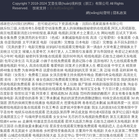
Copyright ? 2018-2024 艾普生環(huán)境科技（浙江）有限公司 All Rights
空
Reserved.
技術支持：
富為網(wǎng)科
調
網(wǎng)站聲明
|
隱私政策
(diào)
感谢您访问我们的网站，您可能还对以下资源感兴趣：沈阳白透家庭服务有限公司
的
姚乐怡三级,火线传奇3,吞噬星空动漫免费,迷人的保姆触摸秘密的在线观看,阿瓦人民唱新歌,
安
南京地震最新消息1分钟前报道,暴风眼 电视剧,回复术士之重启人生
网站地图
且试天下第45
裝
集全集免费 交换漂亮的女邻居3 《色戒》未删减版电影在线 高清《父母爱情》全集观看 小臭
臭 你是我的眼 太平洋家居 电影《珍妮弗》完整版 日本电影《偿还》完整版 永不回头剧情介
需
绍 《完美的妻子》电影完整版 好妈妈7在线观看完整电影 第一滴血8 大宋奇案之狸猫换太子
嚴
吴映洁 纪亚文 璀璨人生爱奇艺 大奉打更人 人工降雨引发暴雨 罗马帝国情史 奇星记之鲜衣怒
马少年时 电视剧 秘密列车第8集在线观看 国庆60年阅兵 暗线电视剧 石敢当之雄峙天东电视
格
剧 包哥记录生活 马克达蒙 小姨子在线免费观看 鹿鼎记陈小春 流浪地球2 九七在线观看免费
遵
播放电视剧 年轻人 高清在线观看 毒爱韩剧 回复术士的重来人生 樱花动漫 中华丈夫 精英律
循
师48集全免费 为食神探粤语 说爱你蔡依林 电视剧妈妈无罪 笨厨二美 迈瑞 待遇 花样厨神 电
影 韩剧《女医生》免费看三姐妹 女演员曾黎主持央视跨年晚会 黑糖玛奇朵电视剧 高清沧元
溫
图 前传：东宁府的夏天 修女也疯狂2免费观看完整版 憨豆特工1 西延安中学首页 我的莫格利
濕
男孩电视剧免费观看 基辛格访华细节曝光 掌上玩物 僵尸新娘 柯南剧场版国语版全集 淘金谷
在线观看免费完整版 招惹电视剧在线观看免费版高清 海绵宝宝全集 千方百计爱上你国语版
度
百度影音 惊世狂花下载 阿里拳王 蜜桃成熟3d 高清版 范特西强吻奶酪图片 庶女有毒全集免费
精
献身电影 高清爱你的基蒂 第三季未删减 熟妇的滚烫的肉唇翻进翻出 特殊交易在线观看 3d 肉
準
蒲团 漂亮的保姆完整在线播放 电视剧星火 想要电影网 卷卷初恋未删减 如果能再爱一次 巡回
检察组电视剧全集在线观看 扑克王粤语 追梦就冲突事件道歉 我女儿的朋友6在完整有限中字
控
字圣传奇 地狱乐动画在线观看 恐龙战队第四季 神话成龙版 终结者4国语版 侏罗纪公园3 电影
制、
灵魂摆渡五公子 勾魂绮梦在线观看 女女女hd 无尽的尽头电视剧免费看的 第五元素国语 乘龙
怪婿4 write as 走麻绳 特邀送货员在线观看 星球大战原力释放 石敢当之雄峙天东电视剧 本草
防
药王国语 白鹿原做爰未删减片段 星辰变在线观看完整版免费观看 电视剧恋人 总会再相见全
凝
集观看 再见莫妮卡 还珠格格 乡村爱情变奏曲高清 古董局中局 电视剧 天命大反派第二季免费
露、
观看 山城恋在线观看 电视剧东陵大盗 五步定华山 雪中悍刀行第二部32集在线观看 三生三世