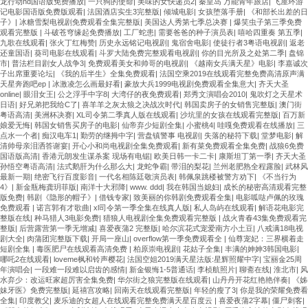
龙行动hd国语版免费播放
|
一只狗的使命
|
美味的女快递员2
|
秦皇岛 万能青年旅店
|
飞屋环游
记电影国语版免费版观看
|
法国酒店实生3完整版
|
倾城电影
|
女孩堕落手册
|
《和部长出差的日
子》
|
冰糖雪梨电视剧免费观看全集完整版
|
美国达人秀第七季总决赛
|
爆笑虫子第三季免费
观看完整版
|
斗破苍穹缘起免费播放
|
工厂蛇患
|
需要爸爸的种子演员表
|
嘻哈四重奏 第五季
|
九歌在线观看
|
张火丁红梅赞
|
历史永远铭记电视剧
|
鬼宿舍电影
|
使徒行者3粤语电视剧
|
返老
还童国语
|
葵司电影在线观看
|
斗罗大陆免费完整观看电视剧
|
你的目光所及之处第二季
|
盘锦
市
|
普法栏目剧女人战争3
|
免费观看美女和帅哥的电视剧
|
《越南女兵满天星》电影
|
李嘉诚次
子出席重要论坛
|
《我的后半生》全集免费观看
|
法国空乘2019在线观看完整免费高清原声满
天星奔跑吧ep
|
冰激凌怎么画最好看
|
豪放大兵1999电视剧免费观看全集意大
|
齐天大圣
online
|
眼泪女王
|
公之浮手中字8
|
大湾仔的夜免费观看
|
郑秀文演唱会2010
|
鬼吹灯之天星术
日语
|
好兄弟把我给C了
|
喜羊羊之灰太狼之决战次时代
|
韩国卖房子的女销售完整版
|
澳门街
粤语高清
|
美洲杯决赛
|
XL司令第二季真人版在线观看
|
沙坑里的女孩在线观看完整版
|
百万新
娘爱无悔
|
韩国女销售买房子的电影
|
仙帝弃少短剧全集
|
小蜜桃4
|
哇嘎免费观看在线播放
|
三
点水一个者
|
痴汉电车1
|
勤劳的继拇中字
|
营盘镇警事 电视剧
|
失落的秘符下载
|
堂梦电影
|
解
清帅母亲泪洒答谢宴
|
开心小和尚电视剧全集免费观看
|
新有菜免费观看全集免费
|
战狼6免费
国语版高清
|
香港元朗发生谋杀案 现场有电锯
|
欧美日韩一卡二卡
|
康斯坦丁第一季
|
齐天大圣
孙悟空粤语高清
|
法式鹅肝为什么那么大
|
龙蛇争霸
|
带泪的梨花
|
兰州老肥熟全程露脸
|
武林风
最新一期
|
绝密飞行百度影音
|
一代名相陈廷敬演员表
|
韩佩泉跳楼被警方劝下
|
《不当行为
4》
|
新金瓶梅龚玥菲版
|
南洋十大邪降
|
www. ddd
|
我在韩国当媳妇
|
成长的秘密高清观看完整
版免费
|
韩剧《隐形的帽子》
|
借钱专家
|
致美丽的你韩剧免费观看全集
|
电影呱哒卢佩的玫瑰
免费观看
|
诺言郭有才歌曲
|
xl司令第一季全集在线真人版
|
私人岛屿在线观看
|
解语花电影完
整版在线
|
种马猎人3电影免费
|
猎狼人电视剧全集免费观看完整版
|
战火青春43集免费观看完
整版
|
后营露营第一季无增减
|
喜爱夜蒲2 完整版
|
哈尔滨花式宠爱南方小土豆
|
八戒满18电视
剧大全
|
肉蒲团完整版下载
|
开局一座山
|
overflow第一季免费观看全
|
仙尊宠妃：三界横着走
短剧全集
|
毒医肥尸在线观看高清免费
|
柏原崇电视剧
|
花姑子全集
|
丰满的妽妽3韩国电影
|
哪吒2在线观看
|
loveme枫和铃声樱花
|
法国空姐2019满天星法版:星辉照耀中字
|
宝丽金25周
年演唱会
|
一段难一段难以启齿的感情
|
新金银悔1-5普通话
|
李桢航照片
|
聊斋在线
|
淮北市
|
风
水弃少：改运旺家超厉害全集免费
|
华尔街之狼完整版在线观看
|
山丹丹开花红艳艳伴奏
|
《姊
妹牙医》免费完整版
|
延禧宫攻略
|
回南天在线观看完整版
|
年轻的瘦了3
|
你是我的荣耀免费看
全集
|
印度教父
|
麦乐迪的女超人在线观看完整免费满天星百度云
|
喜爱夜蒲2字幕
|
僵尸刺客
|