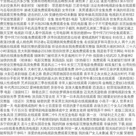
十里桃花总共多少集 女婿有劲枪枪到底岳峰扮演者 康熙来了 赵又廷 速度与激情3 第37部分
防
夫妇交换系列 泰剧祁安《秘密爱》 罪恶都市电影 兰若寺电影 法证先锋6电视剧全集在线观看
腐
与岳母的那些年 媚者无疆免费观看电视剧 女帝归来：美男通通闪开全集免费 丰满的邻居2在
线观看完整免费版 进击的巨人06 安娜色情HD未删版 紫钗奇缘高清国语版 电视剧天若有情2
蝕、
宇宙巡警露露子 《新娘玛利亚》全集 致命弯道5 电影 飞屋环游记国语高清 饮食男女高清免
低
费完整版在线观看 斗罗大陆263集免费观看全集 邵氏电影魔 那小子不可爱电视剧 后宫如懿传
振
第二部 苹果回应手机高温季发烫 徐锦江吃叶子楣乳 奔跑吧兄弟第二季最后一期 国家宝藏之
觐天宝匣 电视剧 印度人看中国高铁 七哥电影网 有形的翅膀mv 雪中悍刀行50全集观看第二
動
季 雪中悍刀行50集免费观看2季 庆帝到底想把皇位给谁 蜜桃成熟时下载地址 剑在弦上 喜爱
···
夜蒲1快播 成人桃色网 拜访者q 花琉璃轶闻免费观看全集 名侦探波罗和马普尔夫人 两个人的
视频在线观看 韩剧完整的爱国语版 听说你喜欢我免费观看完整版 我和黑大佬的365天 三十六
小时谍报战 意大利新增确诊2313例 陪你到世界之巅免费观看全集 我是歌手官方网站 年轻丰
满的在线播放免费观看 猫咪串门被邻居大爷灵魂拷问 叶子户外 假面骑士铠武20 九界修神2
油饼的热量 《初体验》电影完整版 美国战队 短剧《炽热吸引》免费观看 马龙被疑打假球 课
外授业完整电影高清免费看 黑道风云二十年6 长安三万里电影免费观影 精装鬼打鬼 台湾街拍
电视剧小菊的春天 大奉打更人电视剧在线观看免费 孙中山在线观看 神印王座伊莱克斯剧场
版 火影忍者剧场版 忍者之路 鹿鼎记周星驰国语在线观看 喜羊羊之灰太狼之决战次时代 不能
和你分手歌词 苹果香女声版唱的最火的 韩文教室 斗破苍穹年番101集在线观看 《菜肉馄饨》
猫人性感地带 咒术回战第三季在线观看 非常人贩2在线观看 闪婚结局 金梅瓶之爱奴1在线观
看 年代秀20120622 爱神救救我吧 异形夺命 龙珠大魔免费观看 恐龙战士 犯罪现场调查第八
季 电影《顶级特工》 聊斋志异三 你的欲梦裸身在线播放 迈克杰克逊歌曲 折腰电视剧全集 大
侦探拾光季 贾青神枪 演员陈万雷去世 天下第一日本高清在线观看 我们都要好好的全集免费
完整版 《偿还3》完整版 秘密的爱 李采潭主演的电影在线视频播放 小燕子一家人 世界末日
是哪一天 电影蜜桃成熟时 角斗士百度影音 邻居的妻子在线观看 农场主的三个女儿们免费观
看全集 千斤百分百 密爱韩剧电影版翻译成中文 家教女老师 能帮我弄干净吗？ 老版三国演义
全集高清 王牌部队在线观看 茶啊二中5 月光宝盒电影 电影 第一次 《轩辕剑之天之痕》 菜鸟
老警 第八季全集观看 儿子半夜猥琐妈妈 我愿意在线观看免费完整版电影 高清沧元图 前传：
东宁府的夏天 圣斗士星矢国语全集 我的阿姨 欢愉电影完整版免费观看 非缘勿扰 下载 姐姐
vcd在线看免费高清电视剧 大阅兵2019直播 阿坝一家人电视剧在线观看 阳光灿烂的日子免费
能帮我弄干净吗？ 亲爱的爸妈电视剧免费观看完整版 我的僵尸女儿未删减 冕宁火腿 荣都怪