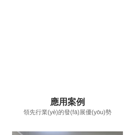
了
解
更
多
應用案例
領先行業(yè)的發(fā)展優(yōu)勢