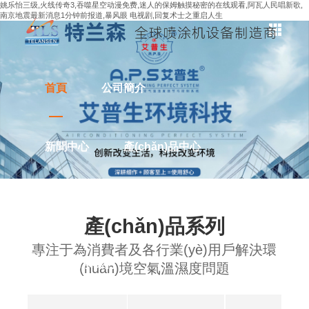
姚乐怡三级,火线传奇3,吞噬星空动漫免费,迷人的保姆触摸秘密的在线观看,阿瓦人民唱新歌,
南京地震最新消息1分钟前报道,暴风眼 电视剧,回复术士之重启人生
首頁
公司簡介
新聞中心
產(chǎn)品中心
解決方案
應用案例
產(chǎn)品系列
專注于為消費者及各行業(yè)用戶解決環
聯(lián)系我們
(huán)境空氣溫濕度問題