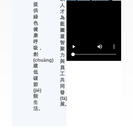
提
人
優(yōu)勢，在除濕
供
才
機、加濕器、恒溫恒
綠
為
濕機及轉輪除濕機等
色
藍
產(chǎn)品的性能提
健
圖，
升、產(chǎn)品完
康
凝
善、生產(chǎn)管理
呼
智
等方面，都有領先行
吸，
聚
業(yè)的發(fā)展優
創
力，
(yōu)勢。
(chuàng)
與
建
杭州川田電器擁有自
員
低
主品牌，中文標識
工
碳
【友川】，英文標識
共
節
【YOTREE】。川田
同
(jié)
電器——核心產
發
能
(chǎn)品 川田電器目
(fā)
生
前專業(yè)生產
展。
活。
(chǎn)除濕機、加濕
機及周邊濕度控制產
(chǎn)品。