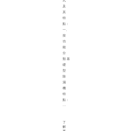
式
慮
及
多
其
種
特
因
點：
素
一、
以
按
下
功
是
能
具
分
體
類 基
的
礎
選
型
配
除
建
濕
議
機
一
特
根
點：
據
···
(jù
面
積
了
解
確
更