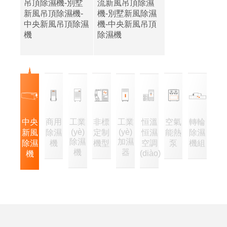
吊頂除濕機-別墅
流新風吊頂除濕
新風吊頂除濕機-
機-別墅新風除濕
中央新風吊頂除濕
機-中央新風吊頂
機
除濕機
中央
商用
工業
非標
工業
恒溫
空氣
轉輪
(yè)
(yè)
新風
除濕
定制
恒濕
能熱
除濕
除濕
加濕
除濕
機
機型
空調
泵
機組
機
器
(diào)
機