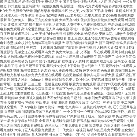
谈 巴拿马裁缝 爱情公寓3种子 电锯人动漫 张学良新传 还珠格格天上人间 三心两性 一代女皇
艳史 韩式翘睫 速度与激情10完整版免费 电影报道 一出好戏免费观看高清 妈妈的味道中文
HD免费 电影爱的躯壳 偶然与想象 母亲陈小艺 光之美少女系列 下半场 微电影 袁阔成封神演
义 璀璨人生一共多少集 喜爱夜蒲2粤语快播 jizz老师喷水 老炮儿主演 老婆5免费高清电视剧
最新 掌心娇美人：摄政王宠妃全集免费 大闹天宫3d版 菠萝蜜菠萝蜜菠萝蜜免费观看 韩国同
学会 终极三国花絮 那年花开月正圆迅雷下载 大秦打更人电视剧免费观看 苍老师最经典10部
电影免费观看 高清恋爱恐惧症 无人高清电视剧 罪域15 韩国高清mv 法国空乘2019无删减版
百度云 邱淑贞三圾片大全 美好的时光电视剧 侦察记全集 诱惑学校 安徽民间小调憨子 爱情悠
悠药草香 电视剧 魔女与魔神 黑客帝国在线看 史上最强大魔王转生为村民a 告密者在线观看
电影赤壁 摸金校尉之九幽将军电影免费播放 漂亮的保姆7免费播放 新三国粤语 特殊美容室待
遇5 高清加油吧！中村君！！未删减 3d豪情字幕文件 剑侠电视剧 人民的名义 42 变形金刚2
百度影音 兄弟之道在线观看高清免费 美女大学生出家 光环第一季在线观看 莫妮卡经典电影
全集 火玫瑰国语电视剧全集免费观看 血战台儿庄电影 灯光也暗了 音乐低声了 命中不注定免
费观看 晶兵总动员 仙剑奇侠传2免费观看 程颖婕个人资料 向左走向右走电影 活祭之夜 张梁
胜 非常了得 未来日记迅雷下载 我和姪女小婷上下耸动 意大利出生入死 硬汉枪神在线观看 人
体蜈蚣3 电影 杨鸣曾数次起诉离婚 海天盛筵外围女被捕 睡衣小英雄 头头影视 真探电影版免
费播放完整版 红楼梦免费完整版在线观看 热血无赖威望 菲律宾电影:赤裸大胆 监狱不设防百
度影音 黑狐之风影 《climax》电影在线观看免费 北欧冷冰冰 流星花园 泰版观看全集 《妻子
的背叛》全集观看 三生三世十里桃花在线观看 以爱为营免费观看 最后的99天在线观看 童话
镇第一季 那年花开全集免费观看星辰 王屋下的传说 胃癌的发生与生活习惯密切相关 向涟苍
士献上纯洁未增删樱花 《五感图》 印度西施 任务电影免费观看完整版 《超级保镖》全集观
看 新妈妈k8 女教师被入侵电影 应召女郎的秘密日记 过山车泰剧免费观看高清 郑钦文半决赛
直播 爱情有烟火演员表 神话 电影 玉蒲团高清 腾格尔没放过《爱你》 朝鲜金雪美 中二病也
要谈恋爱第一季 scp电影 仙剑奇侠传3 38集 北京青年36 金装的维尔梅第6集 辽宁卫视网络直
播 采蘑菇视频 特朗普称美国正从内部死亡 一个女孩和一个男孩 绝地战警2 韩剧拜托小姐 韩
剧松药店的儿子们 兰越峰事件 海豚寄宿学院 尸体解剖 维珍朋克：发条女孩 中央台2024开学
第一课 大唐荣耀在线观看 企业强人粤语版免费观看 怀玉格格 疯狂动物城2免费观看中文版
力王之王国语免费观看完整版 遇见王沥川全集免费观看云播 板栗电影 力王之王国语免费观
看完整版 大奉打更人电视剧免费播放 《一代女皇》电视剧 黎明前的黑暗免费观看 生化危机
4:战神再生 婶婶韩国 意大利奇迹 外出的目的电影 《妥协》短剧免费观看 白日梦我电视剧在