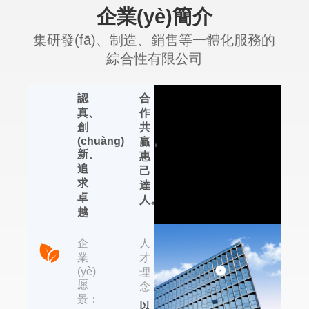
企業(yè)簡介
企
經
(jīng)
業
集研發(fā)、制造、銷售等一體化服務的
營
(yè)
綜合性有限公司
精
理
神：
念：
認
合
艾普生環
真、
作
創
共
(huán)境科技
(chuàng)
贏，
新、
惠
集研發(fā)、制造、
追
己
銷售等一體化服務的
求
達
綜合性有限公司，位
卓
人。
于國內(nèi)著名的輕
越
工業(yè)制造基地
——杭州，依托于近
企
人
年來杭州的國家信息
業
才
化試點城市、電子商
(yè)
理
務試點城市、集成電
愿
念：
路設計產(chǎn)業
景：
以
(yè)化基地的發(fā)展