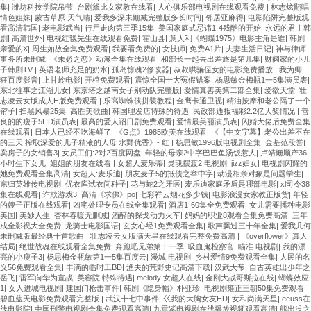
集
|
潍坊科技学院吊带
|
台剧黛比女家教在线看
|
人心俱乐部电视剧在线观看免费
|
林志炫翻唱
|
情色姐妹
|
蒙古草原 天气晴
|
爱我多深未姗减完整版多长时间
|
邻居亚麻得
|
电影陷阱完整版观
看高清韩国
|
老电影武当
|
行尸走肉第三季15集
|
美国家庭式忌讳1-4残酷的开始
|
永远的君主韩
剧
|
高清世外
|
电视红毯先生在线观看免费
|
霍山县
|
意大利《蝴蝶1975》电影主角是谁
|
韩剧
亲爱的X
|
周生如故全集免费观看
|
我要看免费的
|
女技师
|
免费A1片
|
夫妻生活日记
|
神与律师
事务所未删减
|
《未必之恋》动漫全集在线观看
|
和部长一起去出差旅是第几集
|
财阀家的小儿
子韩剧TV
|
英语老师充足的奶水
|
孤岛惊魂2修改器
|
叔叔哄骗侄女的电影免费播放
|
我为卿
狂百度影音
|
上甘岭电影
|
开棺免费观看
|
震惊全国十大冤假错案
|
杨思敏金梅瓶1一5集演员表
|
东北往事之江湖儿女
|
东京塔之越南女子别动队完整版
|
爱情真善美第二部全集
|
爱欲天堂
|
壮
志凌云女版成人H版免费观看
|
乐高蜘蛛侠拼装教程
|
金鹰卡通卫视
|
精油按摩和老公隔了一个
帘子
|
扫黑风暴25集
|
高胜美歌曲
|
韩国理发店特殊的待遇
|
民政部通报福彩2.2亿大奖情况
|
善
良的的瘦子5HD演员表
|
最高的爱人诏日剧免费观看
|
爱情最美丽演员表
|
闪婚大佬后免费全集
在线观看
|
日本人已经不吃海鲜了
|
《G点》1985欧美在线观看
|
《【中文字幕】老公出差不在
的三天 榨取深爱的儿子精液的人母 水野优香》- 红
|
杨思敏1996版电视剧全集
|
金基范段誉
|
卖房子的女销售3
|
女员工们:2对2百度网盘
|
年轻的母亲2中字巴巴鱼汤饭惹人
|
卢靖姗顺产36
小时生下女儿
|
姐姐的朋友在线看
|
女超人麦乐蒂
|
灵魂摆渡2 电视剧
|
jizz妇女
|
电视剧闪耀的
她免费观看全集高清
|
女超人:麦乐迪
|
朋友麦子5的抵债之举中字
|
动漫相亲对象是问题学生
|
东归英雄传电视剧
|
优衣库试衣间种子
|
花与蛇2之牙医
|
麦乐迪家庭矛盾是哪部电影
|
xl司令38
集在线观看
|
诈欺游戏3
|
高清《求佛》po
|
七彩祥云烟花多少钱
|
电影浪漫女家教正版货
|
年轻
的嫂子正版在线观看
|
凶宅处理专员在线全集观看
|
酒店1-60集全免费观看
|
女儿需要播种电影
美国
|
美妙人生
|
杏林春暖无删减
|
酒醉的探戈动力火车
|
妈妈的职业8观看全集免费高清
|
三年
成全影视大全免费
|
龙骑士电影国语
|
玄女心经1免费观看全集
|
歌声飘过三十年全集
|
爱我几何
未删减版最经典十首歌曲
|
壮志凌云女版满天星在线观看完整免费高清
|
《overflower》真人
结局
|
绝世战魂在线观看全集免费
|
奔跑吧兄弟第十一季
|
吸血鬼检察官
|
瞄准 电视剧
|
我的漂
亮的小瘦子3
|
杨思梅金瓶敏第1一5集百度云
|
漫城 电视剧
|
乡村爱情9免费观看全集
|
人民的名
义56免费观看全集
|
丰满的临时工BD
|
渔夫的荒野史记高清下载
|
汉武大帝
|
自古英雄出少年之
岳飞
|
雷军向华为宣战
|
美容院:特殊待遇
|
melody 女超人在线
|
金刚大战哥斯拉在线
|
蝴蝶效应
1
|
女人进城电视剧
|
建国门枪击事件
|
韩剧《隐身帽》朴亚珍
|
电视剧雍正王朝50集免费观看
|
碧血蓝天电影免费观看完整版
|
武汉十七中事件
|
巜我的大胸女友HD
|
女和尚满天星
|
eeuss在
线电影院
|
中国刑警电视剧全集免费观看高清
|
九重紫电视剧在线播放视频观看高清
|
熊出没之