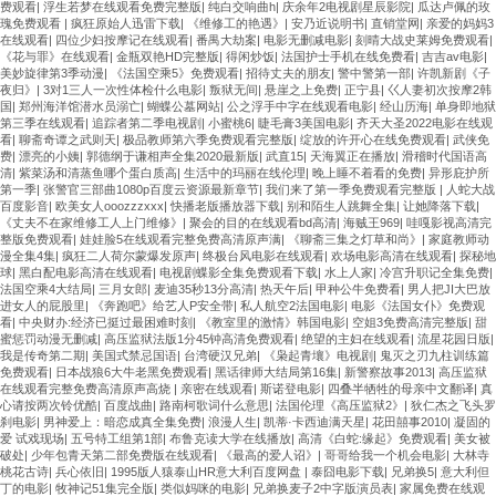
费观看
|
浮生若梦在线观看免费完整版
|
纯白交响曲h
|
庆余年2电视剧星辰影院
|
瓜达卢佩的玫
瑰免费观看
|
疯狂原始人迅雷下载
|
《维修工的艳遇》
|
安乃近说明书
|
直销堂网
|
亲爱的妈妈3
在线观看
|
四位少妇按摩记在线观看
|
番禺大劫案
|
电影无删减电影
|
刻晴大战史莱姆免费观看
|
《花与罪》在线观看
|
金瓶双艳HD完整版
|
得闲炒饭
|
法国护士手机在线免费看
|
吉吉av电影
|
美妙旋律第3季动漫
|
《法国空乘5》免费观看
|
招待丈夫的朋友
|
警中警第一部
|
许凯新剧《子
夜归》
|
3对1三人一次性体检什么电影
|
叛狱无间
|
悬崖之上免费
|
正宁县
|
巜人妻初次按摩2韩
国
|
郑州海洋馆潜水员溺亡
|
蝴蝶公墓网站
|
公之浮手中字在线观看电影
|
经山历海
|
单身即地狱
第三季在线观看
|
追踪者第二季电视剧
|
小蜜桃6
|
睫毛膏3美国电影
|
齐天大圣2022电影在线观
看
|
聊斋奇谭之武则天
|
极品教师第六季免费观看完整版
|
绽放的许开心在线免费观看
|
武侠免
费
|
漂亮的小姨
|
郭德纲于谦相声全集2020最新版
|
武直15
|
天海翼正在播放
|
滑稽时代国语高
清
|
紫菜汤和清蒸鱼哪个蛋白质高
|
生活中的玛丽在线伦理
|
晚上睡不着看的免费
|
异形庇护所
第一季
|
张警官三部曲1080p百度云资源最新章节
|
我们来了第一季免费观看完整版
|
人蛇大战
百度影音
|
欧美女人ooozzzxxx
|
快播老版播放器下载
|
别和陌生人跳舞全集
|
让她降落下载
|
《丈夫不在家维修工人上门维修》
|
聚会的目的在线观看bd高清
|
海贼王969
|
哇嘎影视高清完
整版免费观看
|
娃娃脸5在线观看完整免费高清原声满
|
《聊斋三集之灯草和尚》
|
家庭教师动
漫全集4集
|
疯狂二人荷尔蒙爆发原声
|
终极台风电影在线观看
|
欢场电影高清在线观看
|
探秘地
球
|
黑白配电影高清在线观看
|
电视剧蝶影全集免费观看下载
|
水上人家
|
冷宫升职记全集免费
|
法国空乘4大结局
|
三月女郎
|
麦迪35秒13分高清
|
热天午后
|
甲种公牛免费看
|
男人把JI大巴放
进女人的屁股里
|
《奔跑吧》给艺人P安全带
|
私人航空2法国电影
|
电影《法国女仆》免费观
看
|
中央财办:经济已挺过最困难时刻
|
《教室里的激情》韩国电影
|
空姐3免费高清完整版
|
甜
蜜惩罚动漫无删减
|
高压监狱法版1分45钟高清免费观看
|
绝望的主妇在线观看
|
流星花园日版
|
我是传奇第二期
|
美国式禁忌国语
|
台湾硬汉兄弟
|
《枭起青壤》电视剧
|
鬼灭之刃九柱训练篇
免费观看
|
日本战狼6大牛老黑免费观看
|
黑话律师大结局第16集
|
新警察故事2013
|
高压监狱
在线观看完整免费高清原声高烧
|
亲密在线观看
|
斯诺登电影
|
四叠半牺牲的母亲中文翻译
|
真
心请按两次铃优酷
|
百度战曲
|
路南柯歌词什么意思
|
法国伦理《高压监狱2》
|
狄仁杰之飞头罗
刹电影
|
男神爱上：暗恋成真全集免费
|
浪漫人生
|
凯蒂·卡西迪满天星
|
花田囍事2010
|
凝固的
爱 试戏现场
|
五号特工组第1部
|
布鲁克读大学在线播放
|
高清《白蛇:缘起》免费观看
|
美女被
破处
|
少年包青天第二部免费版在线观看
|
《最高的爱人诏》
|
哥哥给我一个机会电影
|
大林寺
桃花古诗
|
兵心依旧
|
1995版人猿泰山HR意大利百度网盘
|
泰囧电影下载
|
兄弟换5
|
意大利但
丁的电影
|
牧神记51集完全版
|
类似妈咪的电影
|
兄弟换麦子2中字版演员表
|
家属免费在线观