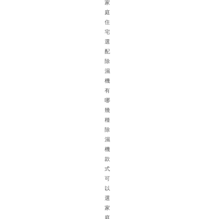
家
庭
住
宅
選
備
配
除
濕
機
有
哪
幾
(
種
除
濕
機
款
式
針
可
對
以
地
選
下
家
車
庭