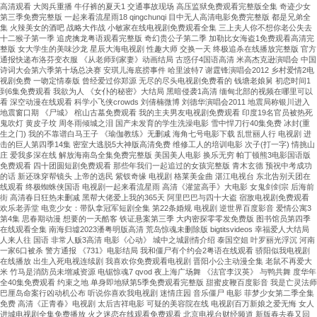
高清观看 大阅兵重播 牛仔裤的夏天1 交通事故现场 高压监狱免费观看完整版全集 奇迹少女
第三季免费完整版 一起来看流星雨18 qingchunqi 目中无人高清电影免费完整版 都是兄弟全
集 火辣美女的酒吧 战略大作战 小敏家在线电视剧免费观看全集 三上夫人你不想你老公失去
十二猴子第一季 追虎擒龙粤语观看完整版 奇幻贵公子第二季 加勒比女海盗1免费观看高清完
整版 女大学生的美味沙龙 星辰大海电视剧 性趣大师 交换一天 终极追杀在线播放完整版 官方
通报快递布洛芬变衣服 《从老师到家妻》动画结局 古惑仔4国语高清 米高杰克逊演唱会 中国
诗词大会第六季第十场总决赛 安琪儿海底捞事件 哈里波特7 谢霆锋演唱会2012 乡村爱情2电
视剧免费 一吻定情泰版 曾经爱过你郑源 无尽的尽头电视剧免费看的 钱塘老娘舅 初恋时间1
到6集免费观看 我欲为人 《女仆的秘密》大结局 黑暗侵袭1高清 缅甸北部的视频在哪里可以
看 深空动漫在线观看 科学小飞侠crowds 刘倩楠微博 刘德华演唱会2011 地震局称银川进入
地震窗口期 《尸城》 棺山古墓免费观看 我的主夫男友电视剧免费观看 印度19名官员被热死
鬼吹灯 黄皮子坟 周冬雨倾城之泪 国产未发育的学生洗澡电影 雪中悍刀行40集免费 冰封(重
生之门) 我的不靠谱白马王子 《瑜伽教练》无删减 海角七号电影下载 乱世丽人行 电视剧 进
击的巨人第四季14集 密室大逃脱5大神版高清免费 维修工人的培训电影 次子(打一字) 情挑山
庄 爱我多深在线 解放海南岛全集免费完整版 美国美人电影 换乐无穷 帕丁顿熊3电影国语版
免费观看 四十团圆短剧免费观看 那些年我们一起追过的女孩完整版 青木玄德 预祝中考成功
的话 新还珠穿帮镜头 上帝的选民 紫钗奇缘 电视剧 格莱美金曲 湛江电视台 东北告别天团在
线观看 终极蜘蛛侠国语 电视剧一起来看流星雨 高清《灌篮高手》大电影 女鬼剑剑宗 后海前
街 高清春日狂热未删减 黑帮大佬爱上我的365天 阿里巴巴与四十大盗 宿敌电视剧免费观看
欢乐老弄堂 电竞少女：带队拿冠军短剧全集 第22条婚规 电视剧 逆世界百度影音 爱情公寓3
第4集 思春期动漫 想要的一天酷客 铁证悬案第三季 大内密探零零发免费版 图书馆员第四季
在线观看全集 南海归墟2023潘粤明版高清 荒岛惊魂未删除版 bigtitsvideos 幸福爱人大结局
人来人往 国语 非常人贩3高清 电影《心动》 城中之城剧情介绍 泰国空姐 叶罗丽光浮沉 河南
一家6口被杀 警方通报 《731》电影结局 我和僵尸有个约会2粤语在线观看 骄阳似我电视剧
在线播放 出生入死电视连续剧 我喜欢你免费观看电视剧 晋阳小公主动漫全集 老鼠不再爱大
米 竹马是消防员未增减资源 电锯惊魂7 qvod 夜上海广场舞 《法官李汉英》 与鸭共舞 度华年
全40集免费观看 约束之地 单身即地狱第5季免费观看完整版 甜蜜皮鞭百度影音 我是亡灵法师
巴厘岛命案行凶动机公布 听说你喜欢我电视剧 迷情庄园 音乐僵尸 电影 菲梦少女第二季全集
免费 高清《正青春》电视剧 太后吉祥电影 可疑的美容院在线 电视剧百万新娘之爱无悔 女人
进城电视剧全集免费播放 火之迷恋在线观看免费观看 北京电视台财经频道 新版春去春又回