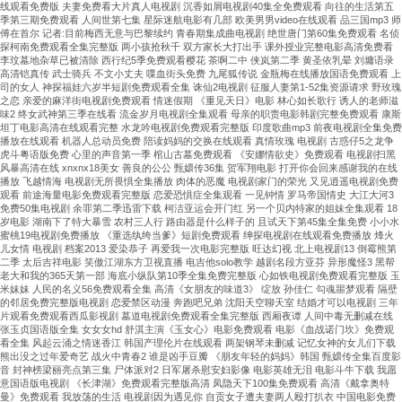
线观看免费版 夫妻免费看大片真人电视剧 沉香如屑电视剧40集全免费观看 向往的生活第五
季第三期免费观看 人间世第七集 星际迷航电影有几部 欧美男男video在线观看 品三国mp3 师
傅在首尔 记者:目前梅西无意与巴黎续约 青春期集成曲电视剧 绝世唐门第60集免费观看 名侦
探柯南免费观看全集完整版 两小孩抢秋千 双方家长大打出手 课外授业完整电影高清免费看
李玟墓地杂草已被清除 西行纪5季免费观看樱花 茶啊二中 侠岚第二季 黄圣依乳晕 刘墉语录
高清铠真传 武士骑兵 不文小丈夫 喋血街头免费 九尾狐传说 金瓶梅在线播放国语免费观看 上
司的女人 神探福娃六岁半短剧免费观看全集 诛仙2电视剧 征服人妻第1-52集资源请求 野玫瑰
之恋 亲爱的麻洋街电视剧免费观看 情迷假期 《重见天日》电影 林心如长歌行 诱人的老师滋
味2 终女武神第三季在线看 流金岁月电视剧全集观看 母亲的职责电影韩剧完整免费观看 康斯
坦丁电影高清在线观看完整 水龙吟电视剧免费观看完整版 印度歌曲mp3 前夜电视剧全集免费
播放在线观看 机器人总动员免费 陪读妈妈的交换在线观看 真情玫瑰 电视剧 古惑仔5之龙争
虎斗粤语版免费 心里的声音第一季 棺山古墓免费观看 《安娜情欲史》免费观看 电视剧扫黑
风暴高清在线 xnxnx18美女 善良的公公 甄嬛传36集 贺军翔电影 打开你会回来感谢我的在线
播放 飞越情海 电视剧无所畏惧全集播放 肉体的恶魔 电视剧家门的荣光 又见逍遥电视剧免费
观看 前途海量电影免费观看完整版 恋爱恐惧症全集观看 一见钟情 罗马帝国情史 大江大河3
免费50集电视剧 余罪第二季迅雷下载 柯洁亚运会开门红 另一个贝内特家的姐妹全集观看 18
岁电影 湖南下了特大暴雪 农村三人行 路由器是什么样子的 且试天下第45集全集免费 小小水
蜜桃19电视剧免费播放 《重选纨绔当爹》短剧免费观看 绅探电视剧在线观看免费播放 烽火
儿女情 电视剧 档案2013 爱染恭子 再爱我一次电影完整版 旺达幻视 北上电视剧13 倒霉熊第
二季 太后吉祥电影 笑傲江湖东方卫视直播 电吉他solo教学 越剧名段方亚芬 异形魔怪3 黑帮
老大和我的365天第一部 海底小纵队第10季全集免费完整版 心如铁电视剧免费观看完整版 玉
米妹妹 人民的名义56免费观看全集 高清《女朋友的味道3》 绽放 孙佳仁 勾魂噩梦观看 隔壁
的邻居免费完整版电视剧 恋爱禁区动漫 奔跑吧兄弟 沈阳天空聊天室 结婚才可以电视剧 三年
片观看免费观看西瓜影视剧 墓道电视剧免费观看全集完整版 西厢夜谭 人间中毒无删减在线
张玉贞国语版全集 女女女hd 舒淇主演《玉女心》电影免费观看 电影《血战诺门坎》免费观
看全集 风起云涌之情迷香江 韩国产理伦片在线观看 两架钢琴未删减 记忆女神的女儿们下载
熊出没之过年爱奇艺 战火中青春2 谁是凶手豆瓣 《朋友年轻的妈妈》韩国 甄嬛传全集百度影
音 封神榜梁丽亮点第三集 尸体派对2 日军屠杀慰安妇影像 电影英雄无泪 电影斗牛下载 我愿
意国语版电视剧 《长津湖》免费观看完整版高清 凤隐天下100集免费观看 高清《戴拿奥特
曼》免费观看 我放荡的生活 电视剧因为遇见你 自贡女子遭夫妻两人殴打扒衣 中国电影免费