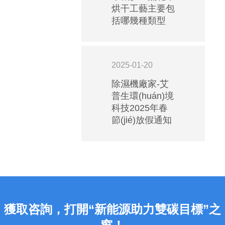
(guī)
烘干工藝主要包
范：
括哪幾種類型
艾
普
生
2025-01-20
酒
除濕機廠家-艾
窖
普生環(huán)境
低
科技2025年春
溫
節(jié)放假通知
空
調
(diào)
如
何
安
裝
獲取咨詢，打開“新能源助力雙碳目標”之
能