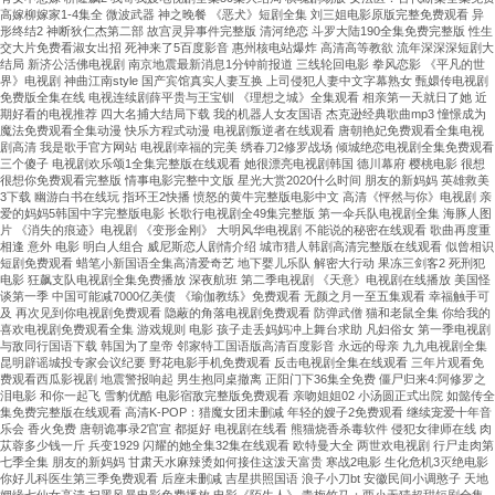
高嫁柳嫁家1-4集全 微波武器 神之晚餐 《恶犬》短剧全集 刘三姐电影原版完整免费观看 异
形终结2 神断狄仁杰第二部 故宫灵异事件完整版 清河绝恋 斗罗大陆190全集免费完整版 性生
交大片免费看淑女出招 死神来了5百度影音 惠州核电站爆炸 高清高等教欲 流年深深深短剧大
结局 新济公活佛电视剧 南京地震最新消息1分钟前报道 三线轮回电影 拳风恋影 《平凡的世
界》电视剧 神曲江南style 国产宾馆真实人妻互换 上司侵犯人妻中文字幕熟女 甄嬛传电视剧
免费版全集在线 电视连续剧薛平贵与王宝钏 《理想之城》全集观看 相亲第一天就日了她 近
期好看的电视推荐 四大名捕大结局下载 我的机器人女友国语 杰克逊经典歌曲mp3 憧憬成为
魔法免费观看全集动漫 快乐方程式动漫 电视剧叛逆者在线观看 唐朝艳妃免费观看全集电视
剧高清 我是歌手官方网站 电视剧幸福的完美 绣春刀2修罗战场 倾城绝恋电视剧全集免费观看
三个傻子 电视剧欢乐颂1全集完整版在线观看 她很漂亮电视剧韩国 德川幕府 樱桃电影 很想
很想你免费观看完整版 情事电影完整中文版 星光大赏2020什么时间 朋友的新妈妈 英雄救美
3下载 幽游白书在线玩 指环王2快播 愤怒的黄牛完整版电影中文 高清《怦然与你》电视剧 亲
爱的妈妈5韩国中字完整版电影 长歌行电视剧全49集完整版 第一伞兵队电视剧全集 海豚人图
片 《消失的痕迹》电视剧 《变形金刚》 大明风华电视剧 不能说的秘密在线观看 歌曲再度重
相逢 意外 电影 明白人组合 威尼斯恋人剧情介绍 城市猎人韩剧高清完整版在线观看 似曾相识
短剧免费观看 蜡笔小新国语全集高清爱奇艺 地下婴儿乐队 解密大行动 果冻三剑客2 死刑犯
电影 狂飙支队电视剧全集免费播放 深夜航班 第二季电视剧 《天意》电视剧在线播放 美国怪
谈第一季 中国可能减7000亿美债 《瑜伽教练》免费观看 无颜之月一至五集观看 幸福触手可
及 再次见到你电视剧免费观看 隐蔽的角落电视剧免费观看 防弹武僧 猫和老鼠全集 你给我的
喜欢电视剧免费观看全集 游戏规则 电影 孩子走丢妈妈冲上舞台求助 凡妇俗女 第一季电视剧
与敌同行国语下载 韩国为了皇帝 邻家特工国语版高清百度影音 永远的母亲 九九电视剧全集
昆明辟谣城投专家会议纪要 野花电影手机免费观看 反击电视剧全集在线观看 三年片观看免
费观看西瓜影视剧 地震警报响起 男生抱同桌撤离 正阳门下36集全免费 僵尸归来4:阿修罗之
泪电影 和你一起飞 雪豹优酷 电影宿敌完整版免费观看 亲吻姐姐02 小汤圆正式出院 如懿传全
集免费完整版在线观看 高清K-POP：猎魔女团未删减 年轻的嫂子2免费观看 继续宠爱十年音
乐会 香火免费 唐朝诡事录2官宣 都挺好 电视剧在线看 熊猫烧香杀毒软件 侵犯女律师在线 肉
苁蓉多少钱一斤 兵变1929 闪耀的她全集32集在线观看 欧特曼大全 两世欢电视剧 行尸走肉第
七季全集 朋友的新妈妈 甘肃天水麻辣烫如何接住这泼天富贵 寒战2电影 生化危机3灭绝电影
你好儿科医生第三季免费观看 后座未删减 吉星拱照国语 浪子小刀bt 安徽民间小调憨子 天地
姻缘七仙女高清 扫黑风暴电影免费播放 电影《陌生人》 青梅竹马：两小无猜超甜短剧全集