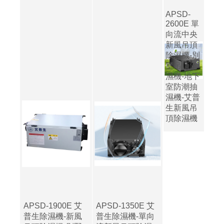
APSD-
2600E 單
向流中央
新風吊頂
除濕機-別
墅吊頂除
濕機-地下
室防潮抽
濕機-艾普
生新風吊
頂除濕機
APSD-1900E 艾
APSD-1350E 艾
普生除濕機-新風
普生除濕機-單向