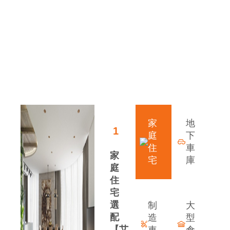
解決方案
領先行業(yè)的發(fā)展優(yōu)勢
家
地
1
庭
下
住
車
家
宅
庫
庭
住
宅
選
制
大
配
造
型
【艾