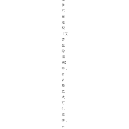
庫
住
的
宅
特
在
殊
選
環
配
(h
【艾
境
普
如
生
面
除
積
濕
大
機】
濕
時，
氣
有
重
多
車
種
輛
款
擺
式
放
可
密
供
集
選
空
擇，
氣
以