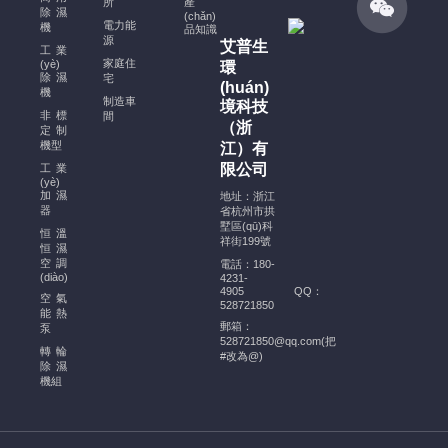
所
產
規
除濕
(chǎn)
電力能
機
(guī)
品知識
源
艾普生
范、
工業
家庭住
(yè)
環
注
除濕
宅
(huán)
意
機
制造車
境科技
事
非標
間
（浙
定制
項
機型
江）有
及
限公司
工業
穩
(yè)
(wěn)
加濕
地址：浙江
器
省杭州市拱
定
墅區(qū)科
恒溫
運
祥街199號
恒濕
行
空調
電話：180-
的
(diào)
4231-
4905
QQ：
幫
空氣
528721850
能熱
助
郵箱：
泵
酒
528721850@qq.com(把
轉輪
#改為@)
窖
除濕
機組
恒
溫
恒
濕