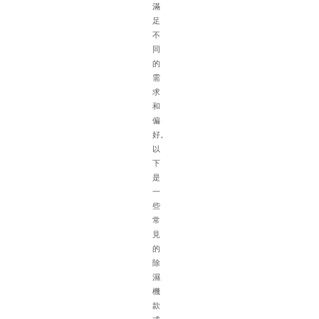
流
滿
通
足
不
不
方
同
便
的
排
需
水
求
困
和
難
偏
等
好。
特
以
點
下
在
是
選
一
配
些
除
常
濕
見
機
的
時
除
需
濕
綜
機
合
款
考