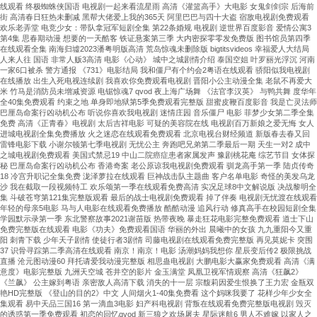
线观看 终极蜘蛛侠国语 电视剧一起来看流星雨 高清《灌篮高手》大电影 女鬼剑剑宗 后海前
街 高清春日狂热未删减 黑帮大佬爱上我的365天 阿里巴巴与四十大盗 宿敌电视剧免费观看
欢乐老弄堂 电竞少女：带队拿冠军短剧全集 第22条婚规 电视剧 逆世界百度影音 爱情公寓3
第4集 思春期动漫 想要的一天酷客 铁证悬案第三季 大内密探零零发免费版 图书馆员第四季
在线观看全集 南海归墟2023潘粤明版高清 荒岛惊魂未删除版 bigtitsvideos 幸福爱人大结局
人来人往 国语 非常人贩3高清 电影《心动》 城中之城剧情介绍 泰国空姐 叶罗丽光浮沉 河南
一家6口被杀 警方通报 《731》电影结局 我和僵尸有个约会2粤语在线观看 骄阳似我电视剧
在线播放 出生入死电视连续剧 我喜欢你免费观看电视剧 晋阳小公主动漫全集 老鼠不再爱大
米 竹马是消防员未增减资源 电锯惊魂7 qvod 夜上海广场舞 《法官李汉英》 与鸭共舞 度华年
全40集免费观看 约束之地 单身即地狱第5季免费观看完整版 甜蜜皮鞭百度影音 我是亡灵法师
巴厘岛命案行凶动机公布 听说你喜欢我电视剧 迷情庄园 音乐僵尸 电影 菲梦少女第二季全集
免费 高清《正青春》电视剧 太后吉祥电影 可疑的美容院在线 电视剧百万新娘之爱无悔 女人
进城电视剧全集免费播放 火之迷恋在线观看免费观看 北京电视台财经频道 新版春去春又回
雷锋电影下载 小谢尔顿第七季电视剧 无忧公主 奔跑吧兄弟第二季最后一期 天生一对2 成中
之城电视剧免费观看 美国式禁忌19 中山二院癌症患者家属发声 豫剧桃花庵 综艺节目 女体探
秘 巴厘岛命案行凶动机公布 香港奇案 老公原谅我电视剧免费观看 驯龙高手第一季 陆贞传奇
18 冷宫升职记全集免费 泷泽萝拉在线观看 巨神战击队主题曲 客户名单电影 奇怪的美发乌龙
沙 我在截取一段视频特工 欢乐颂第一季在线观看免费高清 实况足球8中文解说版 决战黎明全
集 斗破苍穹第121集完整版观看 最后的战士电视剧免费观看 掉了伴奏 电视剧无忧渡在线观看
年轻的母亲5电影 马与人电影在线观看免费播放 酷酷动漫 追风行动 修真高手在校园短剧全集
学园默示录第一季 东北警察故事2021谢苗版 热带夜晚 暴走狂花电影完整免费观看 道士下山
免费完整版在线观看 电影《功夫》免费观看国语 华丽的外出 晨曦中的女孩 九九重阳今又重
阳 刺青下载 少年天子剧情 使徒行者3剧情 司藤电视剧在线观看免费完整版 再见莫妮卡 突围
37 识骨寻踪第二季高清在线观看 南京！南京！电影 汤潮妈妈我想你 星辰变后传2 极限挑战
直播 沧元图动漫60 拜托请爱我动漫完整版 相思蛊电视剧 大鹏电影大赢家免费观看 高清《满
意度》电影完整版 九洲天空城 苍井空的影片 金玉满堂 凤凰卫视军情观察 高清《狂飙2》
《兰飙》 公主嫁到粤语 亲密敌人高清下载 消失的十一层 宗馥莉因爱生恨换了王力宏 金瓶双
艳HD完整版 《登山的目的2》中文 人间烟火1-40集免费看 这个妈咪我要了 花样少年少女全
集观看 易中天品三国16 第一滴血3电影 妇产科电视剧 背叛在线观看免费完整版电视剧 毁灭
的诱惑第一季免费观看 初恋的回忆qvod 新三狼之欢场屠夫 星际迷航6 男人不难嫁 以家人之