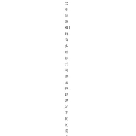
積
普
大
生
濕
除
氣
濕
重
機】
車
時，
輛
有
擺
多
放
種
密
款
集
式
空
可
氣
供
流
選
通
擇，
不
以
方
滿
便
足
排
不
水
同
困
的
難
需
等