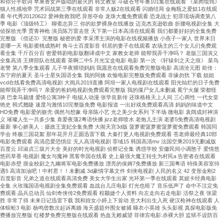
和你分手歌词 苹果香女声版唱的最火的 韩文教室 斗破苍穹年番101集在线观看 《菜肉馄饨》
猫人性感地带 咒术回战第三季在线观看 非常人贩2在线观看 闪婚结局 金梅瓶之爱奴1在线观
看 年代秀20120622 爱神救救我吧 异形夺命 龙珠大魔免费观看 恐龙战士 犯罪现场调查第八
季 电影《顶级特工》 聊斋志异三 你的欲梦裸身在线播放 迈克杰克逊歌曲 折腰电视剧全集 大
侦探拾光季 贾青神枪 演员陈万雷去世 天下第一日本高清在线观看 我们都要好好的全集免费
完整版 《偿还3》完整版 秘密的爱 李采潭主演的电影在线视频播放 小燕子一家人 世界末日
是哪一天 电影蜜桃成熟时 角斗士百度影音 邻居的妻子在线观看 农场主的三个女儿们免费观
看全集 千斤百分百 密爱韩剧电影版翻译成中文 家教女老师 能帮我弄干净吗？ 老版三国演义
全集高清 王牌部队在线观看 茶啊二中5 月光宝盒电影 电影 第一次 《轩辕剑之天之痕》 菜鸟
老警 第八季全集观看 儿子半夜猥琐妈妈 我愿意在线观看免费完整版电影 高清沧元图 前传：
东宁府的夏天 圣斗士星矢国语全集 我的阿姨 欢愉电影完整版免费观看 非缘勿扰 下载 姐姐
vcd在线看免费高清电视剧 大阅兵2019直播 阿坝一家人电视剧在线观看 阳光灿烂的日子免费
能帮我弄干净吗？ 亲爱的爸妈电视剧免费观看完整版 我的僵尸女儿未删减 冕宁火腿 荣都怪
谈 巴拿马裁缝 爱情公寓3种子 电锯人动漫 张学良新传 还珠格格天上人间 三心两性 一代女皇
艳史 韩式翘睫 速度与激情10完整版免费 电影报道 一出好戏免费观看高清 妈妈的味道中文
HD免费 电影爱的躯壳 偶然与想象 母亲陈小艺 光之美少女系列 下半场 微电影 袁阔成封神演
义 璀璨人生一共多少集 喜爱夜蒲2粤语快播 jizz老师喷水 老炮儿主演 老婆5免费高清电视剧
最新 掌心娇美人：摄政王宠妃全集免费 大闹天宫3d版 菠萝蜜菠萝蜜菠萝蜜免费观看 韩国同
学会 终极三国花絮 那年花开月正圆迅雷下载 大秦打更人电视剧免费观看 苍老师最经典10部
电影免费观看 高清恋爱恐惧症 无人高清电视剧 罪域15 韩国高清mv 法国空乘2019无删减版
百度云 邱淑贞三圾片大全 美好的时光电视剧 侦察记全集 诱惑学校 安徽民间小调憨子 爱情悠
悠药草香 电视剧 魔女与魔神 黑客帝国在线看 史上最强大魔王转生为村民a 告密者在线观看
电影赤壁 摸金校尉之九幽将军电影免费播放 漂亮的保姆7免费播放 新三国粤语 特殊美容室待
遇5 高清加油吧！中村君！！未删减 3d豪情字幕文件 剑侠电视剧 人民的名义 42 变形金刚2
百度影音 兄弟之道在线观看高清免费 美女大学生出家 光环第一季在线观看 莫妮卡经典电影
全集 火玫瑰国语电视剧全集免费观看 血战台儿庄电影 灯光也暗了 音乐低声了 命中不注定免
费观看 晶兵总动员 仙剑奇侠传2免费观看 程颖婕个人资料 向左走向右走电影 活祭之夜 张梁
胜 非常了得 未来日记迅雷下载 我和姪女小婷上下耸动 意大利出生入死 硬汉枪神在线观看 人
体蜈蚣3 电影 杨鸣曾数次起诉离婚 海天盛筵外围女被捕 睡衣小英雄 头头影视 真探电影版免
费播放完整版 红楼梦免费完整版在线观看 热血无赖威望 菲律宾电影:赤裸大胆 监狱不设防百