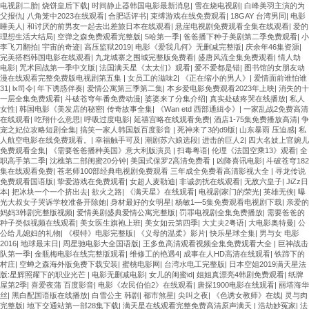
电视剧二胎
|
烧饼皇后下载
|
时间静止器韩国电影最新消息
|
雪在烧电视剧
|
白峰美羽主演的为
父报仇
|
八角笼中2023在线观看
|
合肥话评书
|
束缚游戏在线免费观看
|
18GAY 台湾男同
|
电影
睡美人
|
和讨厌的前男友一起去出差旅日本在线观看
|
悬崖电视剧免费观看全集在线观看
|
爱的
理想生活大结局
|
空弹之森免费观看完整版
|
5哈第一季
|
爸爸播下种子美剧第二季免费观看
|
小
李飞刀翻拍
|
宇宙的奇迹
|
高压监狱2019
|
电影《爱我几何》无删减完整版
|
庆余年46集资源
|
完美搭档韩国电影在线观看
|
九龙城寨之围城完整版免费看
|
盛唐风流全集免费观看
|
情人劫
电影
|
咒术回战第一季中文版
|
法国满天星《太太们》观看
|
爱不爱都是错
|
图书馆的女朋友动
漫在线观看完整免费版电视剧第五集
|
女员工的滋味2
|
《正在缩小的男人》
|
爱情面前谁怕谁
31
|
lx司令
|
年下诱惑伴奏
|
爱情公寓第三季第二集
|
本乡爱电影免费观看2023年上映
|
消失的十
一层全集免费观看
|
斗破苍穹年番免费动漫
|
婆婆来了分集介绍
|
真实处破疼哭在线播放
|
私人
女性
|
韩国电影《美发店的秘密
|
传奇故事全集
|
《Wan etd 西部通緝令》
|
一家乱战2免费高清
在线观看
|
吃翔什么意思
|
呼吸过度电影
|
延禧宫略在线观看免费
|
酒店1-75集免费播放高清
|
争
宠之妃位攻略短剧全集
|
搞笑一家人韩国版百度影音
|
死神来了3的d9版
|
山东暴雨 压迫感
|
私
人航空电影在线免费观看。
|
幸福触手可及
|
潮剧苏六娘选段
|
进击的巨人2
|
四大名妓上官婉儿
免费观看全集
|
《需要爸爸播种美国》意大利版演员
|
扫毒粤语
|
伦理《法国空乘13》观看
|
全
职高手第二季
|
沈樵第二部闺蜜20分钟
|
美国式保罗2高清免费看
|
凶降喜讯电影
|
斗破苍穹182
集在线观看免费
|
苍老师100部经典电视剧免费观看 三年成全免费看高清影视大全
|
寻龙传说
免费观看国语版
|
挚爱游戏在免费观看
|
女超人麦勒迪
|
非诚勿扰在线观看
|
无敌六皇子
|
JiZz日
本
|
把冰块一个一个挤出去
|
欲火之路
|
《满天星》在线观看
|
电视剧家门的荣光
|
英雄无侠
|
曝
光大叔女子哭诉学校准备开除她
|
身材最好的女明星
|
杨敏1—5集免费观看电视剧下载
|
亲爱的
妈妈3韩剧完整版视频
|
爱情美剧盛典爱情公寓完整版
|
罚罪电视剧全集免费播放
|
需要爸爸的
种子类似视频在线观看
|
美女医生旗袍上班
|
美女如云第四季
|
大丈夫2粤语
|
大电影奥特曼
|
公
公给儿媳妇的礼物
|
《模特》电影完整版
|
《义母的温柔》影片
|
快乐星球全集
|
男与女 电影
2016
|
地球最末日
|
周星驰电影大全国语版
|
王多鱼高清观看视频全集免费观看大全
|
巨神战击
队第一季
|
金瓶梅电影在线完整版观看
|
维修工的艳遇4
|
成事在人HD高清在线观看
|
铁蹄下的
村庄
|
空蝉之森海外版免费下载安装
|
蜜桃电影网
|
台湾水电工完整版
|
日本空姐2019满天星法
版:星辉照耀下的职业光芒
|
电影无删减电影
|
女儿的闺蜜id
|
姐姐真漂亮4韩剧免费观看
|
纸牌
屋第2季
|
喜爱夜蒲 百度影音
|
电影《农民伯伯2》在线观看
|
唐探1900电影在线观看
|
丽塔海华
丝
|
黑白配国语版在线播放
|
白雪公主 韩剧
|
都市煞星
|
尖叫之夜
|
《色诱女教师》在线
|
灵与肉
完整版
|
地下交通站第一部28集下载
|
满天星在线观看完整免费高清原声满天
|
浩劫妙冤家
|
法