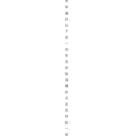
求
特
和
點
偏
在
好。
選
以
配
下
除
是
濕
一
機
些
時
常
需
見
綜
的
合
除
考
濕
慮
機
多
款
種
式
因
及
素
其
以
特
下
點：
是
一、
具
按