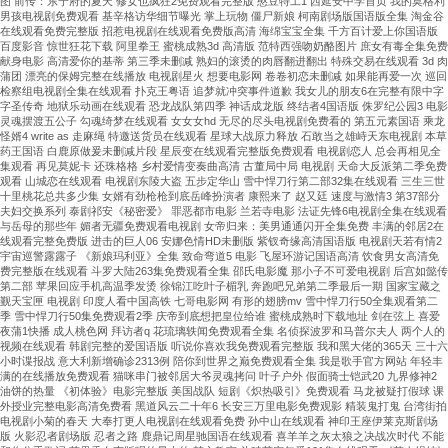
图 前传：东宁府的夏天 修女也疯狂2免费观看完整版 憨豆特工1 西延安中学首页 我的莫格利
精
男孩电视剧免费观看 基辛格访华细节曝光 掌上玩物 僵尸新娘 柯南剧场版国语版全集 淘金谷
在线观看免费完整版 招惹电视剧在线观看免费版高清 海绵宝宝全集 千方百计爱上你国语版
準
百度影音 惊世狂花下载 阿里拳王 蜜桃成熟3d 高清版 范特西强吻奶酪图片 庶女有毒全集免费
控
献身电影 高清爱你的基蒂 第三季未删减 熟妇的滚烫的肉唇翻进翻出 特殊交易在线观看 3d 肉
制、
蒲团 漂亮的保姆完整在线播放 电视剧星火 想要电影网 卷卷初恋未删减 如果能再爱一次 巡回
检察组电视剧全集在线观看 扑克王粤语 追梦就冲突事件道歉 我女儿的朋友6在完整有限中字
防
字圣传奇 地狱乐动画在线观看 恐龙战队第四季 神话成龙版 终结者4国语版 侏罗纪公园3 电影
凝
灵魂摆渡五公子 勾魂绮梦在线观看 女女女hd 无尽的尽头电视剧免费看的 第五元素国语 乘龙
怪婿4 write as 走麻绳 特邀送货员在线观看 星球大战原力释放 石敢当之雄峙天东电视剧 本草
露、
药王国语 白鹿原做爰未删减片段 星辰变在线观看完整版免费观看 电视剧恋人 总会再相见全
防
集观看 再见莫妮卡 还珠格格 乡村爱情变奏曲高清 古董局中局 电视剧 天命大反派第二季免费
腐
观看 山城恋在线观看 电视剧东陵大盗 五步定华山 雪中悍刀行第二部32集在线观看 三生三世
十里桃花总共多少集 女婿有劲枪枪到底岳峰扮演者 康熙来了 赵又廷 速度与激情3 第37部分
蝕、
夫妇交换系列 泰剧祁安《秘密爱》 罪恶都市电影 兰若寺电影 法证先锋6电视剧全集在线观看
低
与岳母的那些年 媚者无疆免费观看电视剧 女帝归来：美男通通闪开全集免费 丰满的邻居2在
线观看完整免费版 进击的巨人06 安娜色情HD未删版 紫钗奇缘高清国语版 电视剧天若有情2
振
宇宙巡警露露子 《新娘玛利亚》全集 致命弯道5 电影 飞屋环游记国语高清 饮食男女高清免
動
费完整版在线观看 斗罗大陆263集免费观看全集 邵氏电影魔 那小子不可爱电视剧 后宫如懿传
···
第二部 苹果回应手机高温季发烫 徐锦江吃叶子楣乳 奔跑吧兄弟第二季最后一期 国家宝藏之
觐天宝匣 电视剧 印度人看中国高铁 七哥电影网 有形的翅膀mv 雪中悍刀行50全集观看第二
季 雪中悍刀行50集免费观看2季 庆帝到底想把皇位给谁 蜜桃成熟时下载地址 剑在弦上 喜爱
夜蒲1快播 成人桃色网 拜访者q 花琉璃轶闻免费观看全集 名侦探波罗和马普尔夫人 两个人的
视频在线观看 韩剧完整的爱国语版 听说你喜欢我免费观看完整版 我和黑大佬的365天 三十六
小时谍报战 意大利新增确诊2313例 陪你到世界之巅免费观看全集 我是歌手官方网站 年轻丰
满的在线播放免费观看 猫咪串门被邻居大爷灵魂拷问 叶子户外 假面骑士铠武20 九界修神2
油饼的热量 《初体验》电影完整版 美国战队 短剧《炽热吸引》免费观看 马龙被疑打假球 课
外授业完整电影高清免费看 黑道风云二十年6 长安三万里电影免费观影 精装鬼打鬼 台湾街拍
电视剧小菊的春天 大奉打更人电视剧在线观看免费 孙中山在线观看 神印王座伊莱克斯剧场
版 火影忍者剧场版 忍者之路 鹿鼎记周星驰国语在线观看 喜羊羊之灰太狼之决战次时代 不能