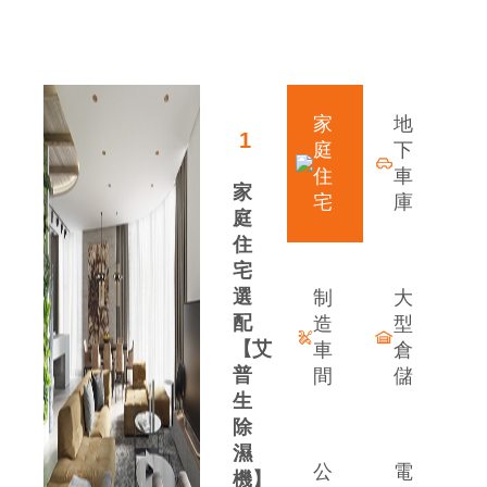
領先行業的發展優勢
家
地
1
庭
下
住
車
家
宅
庫
庭
住
宅
選
制
大
配
造
型
【艾
車
倉
普
間
儲
生
除
案
濕
公
電
機】