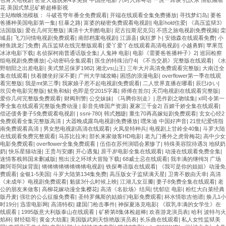
花 美国式禁忌矿桥超棒影视
主站蜘蛛池模板：
斗破苍穹年番全免费观看
|
开端在线观看全集免费播放
|
寻找梦幻岛
|
要爸
爸播种美国电影第一集
|
狂暴之路
|
富婆的秘密免费观看电视剧
|
电影hold住爱
|
《高压监狱3》
法国版版
|
爱在几何完整版
|
满清十大刑酷电影
|
尼古拉斯尼克贝
|
不惑之旅电视剧免费视频
|
栾
城县
|
飞刀问情电视剧免费观看
|
南部档案电视剧
|
江源县
|
疯狂萝卜
|
安德森在线观看免费
|
小
鲤鱼跳龙门免费
|
高压监狱在线完整版观看
|
爱丫爱丫在线观看高清电视剧
|
小越勇辉
|
苹果范
冰冰电影下载
|
名侦探柯南普通话版全集
|
人鬼神 电影
|
电影《需要爸爸播种子》2
|
巡回检察
组电视剧免费播放
|
心动密码全集观看
|
医生的特殊治疗4
|
《不当交易》完整版在线观看
|
《水
野朝阳之出差电影
|
美式禁忌保罗1982
|
湘北vs山王
|
三年大片高清免费观看完整版
|
大南迁全
集在线观看
|
扶着腰坐好深不要
|
广州大学城攻略
|
困惑的浪漫电影
|
overflower第一季在线观
看完整版
|
我是mt第三季
|
我家娘子惹不起电视剧免费观看
|
二人世界直播在哪看
|
辰巳ゆい
|
坎贝奇电影完整版
|
鱿鱼和鲸
|
色即是空2015字幕
|
师傅在首尔
|
天罚电视剧在线观看完整版
|
爱你几何完整版免费观看
|
财阀刑警
|
公交妹妹
|
《马腾你别走》
|
恶作剧之吻续集
|
xl司令第一
季全集在线观看完整版免费动漫
|
影音先锋国产资源
|
夏家三千金2
|
百媚千娇全集在线观看
|
偿还债务妻子5免费观看电视剧
|
ssni-780
|
韩式翘睫
|
重生70再高嫁短剧免费观看
|
玄女心经2
免费观看全集完整版高清
|
大器晚成露鸟电视剧免费播放
|
嘿朱迪 中国好声音
|
21世纪爱情指
南免费观看高清
|
男女愁电视剧高清在线观看
|
火凤皇特种兵
|
电视剧上甘岭全40集
|
斗罗大陆
在线观看免费完整观看
|
马苏比拉米
|
部长来家做客HD电影
|
老九门番外之虎骨梅花
|
高中少女
电影免费观看
|
overflower全集免费观看
|
伍佰在苏州演唱会累惨了
|
特殊美容院待遇3
|
地狱奶
奶
|
快乐星猫动漫
|
王贵与安娜
|
开心遇鬼
|
原千岁电影全集在线观看
|
动漫在线观看免费全集
|
迷情客栈韩国未删减版
|
熊出没之环球大冒险下载
|
68威士忌在线观看
|
我丰满的继牳3
|
广场
舞阿哥阿妹背面
|
锵锵锵锵锵锵锵锵电视剧
|
铁探粤语版在线观看
|
《我可是你的姐姐》动漫免
费观看
|
金银1-5美国
|
斗罗大陆第134集免费
|
高压版女子监狱满天星
|
卫青不败由天幸
|
高清
《未成年》电视剧免费观看
|
魁拔3什么时候上映
|
江湖儿女豆瓣
|
妻子8免费全集在线观看
|
老
公的朋友来做客
|
高柳花嫁动漫全集樱花
|
高清《名欲场》结局
|
忧郁症 电影
|
粉红大白菜经典
版丹麦
|
强壮的公么征服免费看
|
圣特罗佩斯的姑娘们电影免费观看
|
杯水情歌吉他谱
|
焕儿1小
时19分
|
迅雷电影网
|
高清特权
|
建国门枪击事件
|
神探夏洛克电影
|
《双乳丰满的女学生》在
线观看
|
1995版意大利版泰山在线观看
|
矿桥第8集体检超棒
|
欢喜游龙演员表
|
哈利 波特与火
焰杯
|
财经聪哥
|
黄金大劫案
|
美国版武则天惊艳版演员表
|
长乐曲在线观看
|
私人女性监狱美