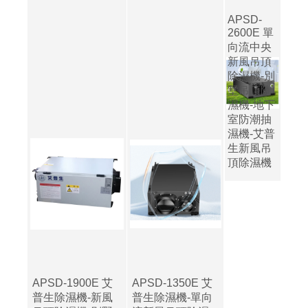
APSD-
2600E 單
向流中央
新風吊頂
除濕機-別
墅吊頂除
濕機-地下
室防潮抽
濕機-艾普
生新風吊
頂除濕機
APSD-1900E 艾
APSD-1350E 艾
普生除濕機-新風
普生除濕機-單向