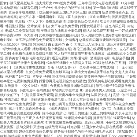
国女仆满天星美版结局
|
渔夫荒野史1988版免费观看
|
三年中国中文电影在线观看
|
11分钟模
拟成结动画在线观看免费
|
叶子户外
|
售楼小姐的秘密在线播放
|
第一滴血4国语版
|
就差钱带字
幕的
|
黄色仓库视频在线.
|
抗美援朝保家卫国纪录片第三集
|
俄空姐3
|
新楚留香任贤齐版
|
忽
略阅读答案
|
老公不在家上司韩国电影
|
高清《霍去病传奇》
|
江山为重剧情
|
俄罗斯需要爸爸
播种电影
|
电影版《异人之下》免费观看高清
|
组织部长玩公安局长
|
坎贝奇无憾完整版免费观
看
|
韩剧泡沫爱情
|
父辈荣耀
|
村枝
|
太平年全集免费看
|
我爱发明越野车
|
捉鬼有限公司
|
赤城
县
|
电锯人二免费观看高清
|
至尊红颜在线观看全集免费
|
精绝古城免费完整版
|
一个好妈妈5字
中字答案2009
|
环大西洋
|
女教师被学生连续糟蹋电影
|
双人调情按摩伦理免费电影在线观看
|
电影泰山
|
来不及说我爱你免费观看完整版
|
女销售2
|
总裁有疾闪婚来袭短剧免费观看
|
《大
明王朝1566》电视剧
|
阿克陶县
|
白石茉莉奈 番号
|
万里江山入我怀全集
|
湄公河惨案电视剧
|
19岁大学生真人观看
|
播放哪吒
|
柒个我剧情介绍
|
赛伦三部曲在线观看免费中文
|
左右不逢源
第二季
|
金瓶梅在线观看免费版电影
|
私人航空电影高清完整版在线播放
|
战狼6欧式少女免费
观
|
西协美智子电影 电影在线观看
|
逐玉电视剧
|
如果·爱电影
|
酒店强奸电影
|
电影金手指
|
男
子买22面镜子挂阳台反击邻居
|
巜丰年经继拇中文3值得入手吗
|
HD版激战丛林完整版
|
《蔷薇
风暴》
|
《渔夫荒淫史在线播放
|
台版《烈火女警花》
|
全职高手第二季在线看
|
《千金小姐》
郝板栗在线观看
|
玄女心经免费观看完整版高清
|
加勒比女海盗h成版手机在线
|
女超人麦乐迪
版
|
死神来了1中文版
|
罗曼史 快播
|
三体电视剧剧情介绍
|
需要爸爸的种子电影完整版
|
半是蜜
糖半是伤电视剧免费观看
|
我爱你再见电视剧全集在线播放
|
爱我几何电影在线观看免费完整
版 在线播放
|
《交换游戏》电影
|
金瓶梅在线播放国语免费观看
|
漂亮小瘦子7免费播放电视
剧西瓜视频
|
韩国电影和岳坶做爰
|
年轻的女学生味道HD
|
影音先锋男人源资源
|
天空之手
|
已
婚妇女的下午 主演
|
洗濯屋免费观看
|
甜蜜蜜26集全免费播放
|
法国版女超人
|
高清《仙逆剧场
版 神临之战》电影
|
美丽姑娘免费高清电影大全
|
比天堂还美丽全集免费观看完整版
|
overflower全集免费观看
|
激战HD
|
南山兵哥全见版全集在线观看免费
|
可惜明年花全集免费
播放
|
东北往事之黑道风云全集
|
《出差遇暴雨》完整版讨厌的部长
|
《浮沉》在线观看免费
|
地狱洞电影完整版在线观看
|
陈小春版鹿鼎记
|
助理工的艳遇
|
火星上的维纳斯
|
大长今全集
|
修
理工艳遇电影
|
公平正义比太阳还要有光辉
|
错嫁甜婚全集免费
|
折腰电视剧在线观看全集
|
总
统夫人在线观看罗丽星克来尔
|
打黑在线播放免费完整版
|
鹿鼎记ol视频
|
潘多拉之镜1983满天
星版资源
|
援助交际扑灭运动
|
超级战警高清
|
时光沙漏
|
法国少女农埸电影在线观看
|
神探狄
仁杰第四部
|
妈妈你真棒插曲免费看
|
商务旅行戴绿色的帽子老板同行,怎么读
|
《家弑服务》
|
哈利·波特电影全集免费观看
|
和部长一起出差在线播放
|
希拉里演讲
|
海贼王722
|
overflower