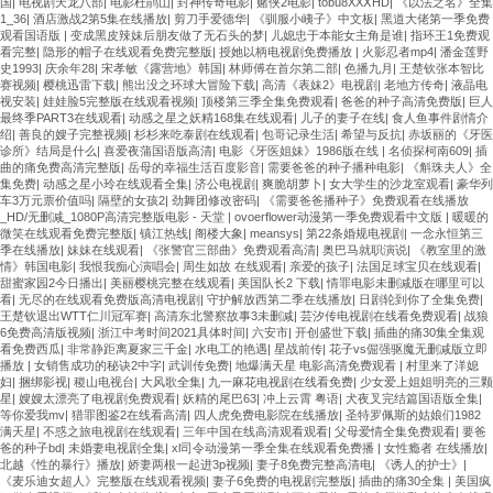
国
|
电视剧天龙八部
|
电影杜鹃山
|
封神传奇电影
|
赌侠2电影
|
tobu8XXⅩHD
|
《以法之名》全集
1_36
|
酒店激战2第5集在线播放
|
剪刀手爱德华
|
《驯服小峓子》中文板
|
黑道大佬第一季免费
观看国语版
|
变成黑皮辣妹后朋友做了无石头的梦
|
儿媳忠于本能女主角是谁
|
指环王1免费观
看完整
|
隐形的帽子在线观看免费完整版
|
授她以柄电视剧免费播放
|
火影忍者mp4
|
潘金莲野
史1993
|
庆余年28
|
宋孝敏《露营地》韩国
|
林师傅在首尔第二部
|
色播九月
|
王楚钦张本智比
赛视频
|
樱桃迅雷下载
|
熊出没之环球大冒险下载
|
高清《表妹2》电视剧
|
老地方传奇
|
液晶电
视安装
|
娃娃脸5完整版在线观看视频
|
顶楼第三季全集免费观看
|
爸爸的种子高清免费版
|
巨人
最终季PART3在线观看
|
动感之星之妖精168集在线观看
|
儿子的妻子在线
|
食人鱼事件剧情介
绍
|
善良的嫂子完整视频
|
杉杉来吃泰剧在线观看
|
包哥记录生活
|
希望与反抗
|
赤坂丽的《牙医
诊所》结局是什么
|
喜爱夜蒲国语版高清
|
电影《牙医姐妹》1986版在线
|
名侦探柯南609
|
插
曲的痛免费高清完整版
|
岳母的幸福生活百度影音
|
需要爸爸的种子播种电影
|
《斛珠夫人》全
集免费
|
动感之星小玲在线观看全集
|
济公电视剧
|
爽脆胡萝卜
|
女大学生的沙龙室观看
|
豪华列
车3万元票价值吗
|
隔壁的女孩2
|
劲舞团修改密码
|
《需要爸爸播种子》免费观看在线播放
_HD/无删减_1080P高清完整版电影 - 天堂
|
ovoerflower动漫第一季免费观看中文版
|
暖暖的
微笑在线观看免费完整版
|
镇江热线
|
阁楼大象
|
meansys
|
第22条婚规电视剧
|
一念永恒第三
季在线播放
|
妹妹在线观看
|
《张警官三部曲》免费观看高清
|
奥巴马就职演说
|
《教室里的激
情》韩国电影
|
我恨我痴心演唱会
|
周生如故 在线观看
|
亲爱的孩子
|
法国足球宝贝在线观看
|
甜蜜家园2今日播出
|
美丽樱桃完整在线观看
|
美国队长2 下载
|
情罪电影未删减版在哪里可以
看
|
无尽的在线观看免费版高清电视剧
|
守护解放西第二季在线播放
|
日剧轮到你了全集免费
|
王楚钦退出WTT仁川冠军赛
|
高清东北警察故事3未删减
|
芸汐传电视剧在线看免费观看
|
战狼
6免费高清版视频
|
浙江中考时间2021具体时间
|
六安市
|
开创盛世下载
|
插曲的痛30集全集观
看免费西瓜
|
非常静距离夏家三千金
|
水电工的艳遇
|
星战前传
|
花子vs倔强驱魔无删减版立即
播放
|
女销售成功的秘诀2中字
|
武训传免费
|
地爆满天星 电影高清免费观看
|
村里来了洋媳
妇
|
捆绑影视
|
稷山电视台
|
大风歌全集
|
九一麻花电视剧在线看免费
|
少女爱上姐姐明亮的三颗
星
|
嫂嫂太漂亮了电视剧免费观看
|
妖精的尾巴63
|
冲上云霄 粤语
|
犬夜叉完结篇国语版全集
|
等你爱我mv
|
猎罪图鉴2在线看高清
|
四人虎免费电影院在线播放
|
圣特罗佩斯的姑娘们1982
满天星
|
不惑之旅电视剧在线观看
|
三年中国在线高清观看观看
|
父母爱情全集免费观看
|
要爸
爸的种子bd
|
未婚妻电视剧全集
|
xl司令动漫第一季全集在线观看免费播
|
女性瘾者 在线播放
|
北越《性的暴行》播放
|
娇妻两根一起进3p视频
|
妻子8免费完整高清电
|
《诱人的护士》
|
《麦乐迪女超人》完整版在线观看视频
|
妻子6免费的电视剧完整版
|
插曲的痛30全集
|
美国疯