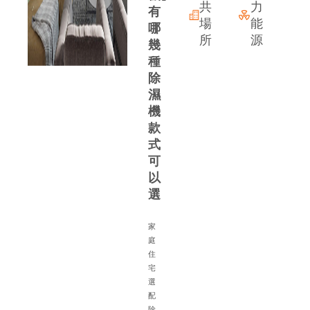
共
力
有
場
能
哪
所
源
幾
種
除
濕
機
款
式
可
以
選
家
庭
住
宅
備
選
配
除