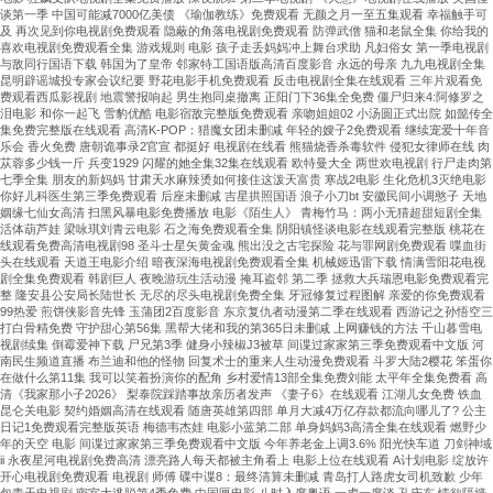
谈第一季 中国可能减7000亿美债 《瑜伽教练》免费观看 无颜之月一至五集观看 幸福触手可
及 再次见到你电视剧免费观看 隐蔽的角落电视剧免费观看 防弹武僧 猫和老鼠全集 你给我的
喜欢电视剧免费观看全集 游戏规则 电影 孩子走丢妈妈冲上舞台求助 凡妇俗女 第一季电视剧
与敌同行国语下载 韩国为了皇帝 邻家特工国语版高清百度影音 永远的母亲 九九电视剧全集
昆明辟谣城投专家会议纪要 野花电影手机免费观看 反击电视剧全集在线观看 三年片观看免
费观看西瓜影视剧 地震警报响起 男生抱同桌撤离 正阳门下36集全免费 僵尸归来4:阿修罗之
泪电影 和你一起飞 雪豹优酷 电影宿敌完整版免费观看 亲吻姐姐02 小汤圆正式出院 如懿传全
集免费完整版在线观看 高清K-POP：猎魔女团未删减 年轻的嫂子2免费观看 继续宠爱十年音
乐会 香火免费 唐朝诡事录2官宣 都挺好 电视剧在线看 熊猫烧香杀毒软件 侵犯女律师在线 肉
苁蓉多少钱一斤 兵变1929 闪耀的她全集32集在线观看 欧特曼大全 两世欢电视剧 行尸走肉第
七季全集 朋友的新妈妈 甘肃天水麻辣烫如何接住这泼天富贵 寒战2电影 生化危机3灭绝电影
你好儿科医生第三季免费观看 后座未删减 吉星拱照国语 浪子小刀bt 安徽民间小调憨子 天地
姻缘七仙女高清 扫黑风暴电影免费播放 电影《陌生人》 青梅竹马：两小无猜超甜短剧全集
活体葫芦娃 梁咏琪刘青云电影 石之海免费观看全集 阴阳镇怪谈电影在线观看完整版 桃花在
线观看免费高清电视剧98 圣斗士星矢黄金魂 熊出没之古宅探险 花与罪网剧免费观看 喋血街
头在线观看 天道王电影介绍 暗夜深海电视剧免费观看全集 机械姬迅雷下载 情满雪阳花电视
剧全集免费观看 韩剧巨人 夜晚游玩生活动漫 掩耳盗邻 第二季 拯救大兵瑞恩电影免费观看完
整 隆安县公安局长陆世长 无尽的尽头电视剧免费全集 牙冠修复过程图解 亲爱的你免费观看
99热爱 煎饼侠影音先锋 玉蒲团2百度影音 东京复仇者动漫第二季在线观看 西游记之孙悟空三
打白骨精免费 守护甜心第56集 黑帮大佬和我的第365日未删减 上网赚钱的方法 千山暮雪电
视剧续集 倒霉爱神下载 尸兄第3季 健身小辣椒J3被草 间谍过家家第三季免费观看中文版 河
南民生频道直播 布兰迪和他的怪物 回复术士的重来人生动漫免费观看 斗罗大陆2樱花 笨蛋你
在做什么第11集 我可以笑着扮演你的配角 乡村爱情13部全集免费刘能 太平年全集免费看 高
清《我家那小子2026》 梨泰院踩踏事故亲历者发声 《妻子6》在线观看 江湖儿女免费 铁血
昆仑关电影 契约婚姻高清在线观看 随唐英雄第四部 单月大减4万亿存款都流向哪儿了? 公主
日记1免费观看完整版英语 梅德韦杰娃 电影小蓝第二部 单身妈妈3高清全集在线观看 燃野少
年的天空 电影 间谍过家家第三季免费观看中文版 今年养老金上调3.6% 阳光快车道 刀剑神域
ii 永夜星河电视剧免费高清 漂亮路人每天都被主角看上 电影上位在线观看 A计划电影 绽放许
开心电视剧免费观看 电视剧 师傅 碟中谍8：最终清算未删减 青岛打人路虎女司机致歉 少年
包青天电视剧 密室大逃脱第4季免费 中国匣电影 八时入席粤语 一虎一席谈 孔庆东 情欲隔墙