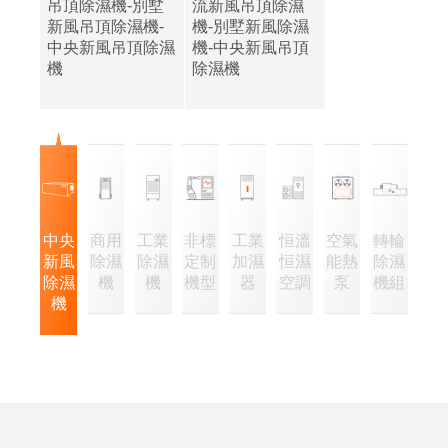
吊頂除濕機-別墅
流新風吊頂除濕
新風吊頂除濕機-
機-別墅新風除濕
中央新風吊頂除濕
機-中央新風吊頂
機
除濕機
中央
商用
工業
非標
工業
恒溫
空氣
轉輪
新風
除濕
除濕
定制
加濕
恒濕
能熱
除濕
除濕
機
機
機型
器
空調
泵
機組
機
企
經
業
營