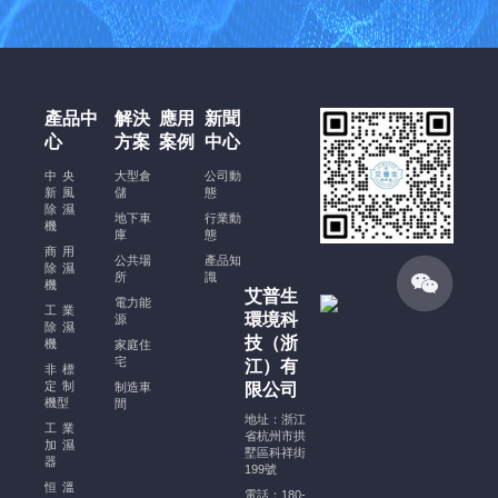
酒
窖
恒
溫
恒
產品中
解決
應用
新聞
濕
心
方案
案例
中心
空
調
中央
大型倉
公司動
新風
安
儲
態
除濕
裝
地下車
行業動
機
庫
態
規
商用
公共場
產品知
范、
除濕
所
識
機
注
艾普生
電力能
意
工業
環境科
源
除濕
事
技（浙
機
家庭住
項
宅
江）有
非標
及
定制
制造車
限公司
機型
穩
間
地址：浙江
定
工業
省杭州市拱
加濕
運
墅區科祥街
器
199號
行
恒溫
電話：180-