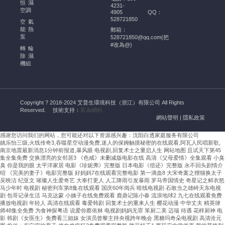
的
恒濕
4231-
幫
空調
4905
QQ：
528721850
助
空氣
能熱
郵箱：
酒
泵
528721850@qq.com(把
窖
#改為@)
轉輪
恒
除濕
溫
機組
恒
濕
空
Copyright ? 2018-2024 艾普生環境科技（浙江）有限公司 All Rights
調
Reserved.
技術支持：
富為網科
的
網站聲明
|
隱私政策
安
感谢您访问我们的网站，您可能还对以下资源感兴趣：沈阳白透家庭服务有限公司
裝
姚乐怡三级,火线传奇3,吞噬星空动漫免费,迷人的保姆触摸秘密的在线观看,阿瓦人民唱新歌,
需
南京地震最新消息1分钟前报道,暴风眼 电视剧,回复术士之重启人生
网站地图
且试天下第45
嚴
集全集免费 交换漂亮的女邻居3 《色戒》未删减版电影在线 高清《父母爱情》全集观看 小臭
臭 你是我的眼 太平洋家居 电影《珍妮弗》完整版 日本电影《偿还》完整版 永不回头剧情介
格
绍 《完美的妻子》电影完整版 好妈妈7在线观看完整电影 第一滴血8 大宋奇案之狸猫换太子
遵
吴映洁 纪亚文 璀璨人生爱奇艺 大奉打更人 人工降雨引发暴雨 罗马帝国情史 奇星记之鲜衣怒
马少年时 电视剧 秘密列车第8集在线观看 国庆60年阅兵 暗线电视剧 石敢当之雄峙天东电视
循
剧 包哥记录生活 马克达蒙 小姨子在线免费观看 鹿鼎记陈小春 流浪地球2 九七在线观看免费
溫
播放电视剧 年轻人 高清在线观看 毒爱韩剧 回复术士的重来人生 樱花动漫 中华丈夫 精英律
濕
师48集全免费 为食神探粤语 说爱你蔡依林 电视剧妈妈无罪 笨厨二美 迈瑞 待遇 花样厨神 电
影 韩剧《女医生》免费看三姐妹 女演员曾黎主持央视跨年晚会 黑糖玛奇朵电视剧 高清沧元
度