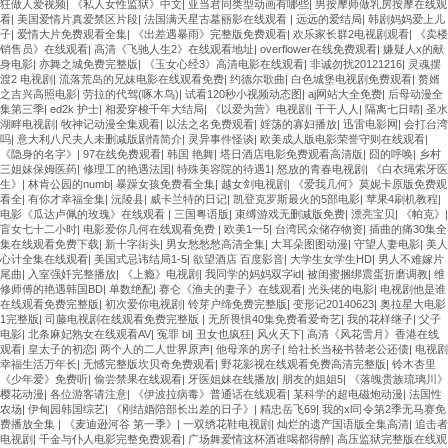
狂做人爱视频
|
《私人女性监狱》中文
|
亚当君同类型动画有哪些
|
男按摩师做乳房按摩在线观
看
|
美国爱情片真爱禁区片段
|
法国满天星古墓丽影在线观看
|
远远的爱结局
|
韩剧妈妈爱上儿
子
|
爱情大片免费观看全集
|
《出差遇暴雨》完整版免费观看
|
欢乐家长群2电视剧观看
|
《卖楼
销售员》在线观看
|
高清《飞驰人生2》在线观看地址
|
overflower在线免费观看
|
嫌疑人x的献
身电影
|
亦舞之城免费完整版
|
《玉女心经3》高清电影在线观看
|
非诚勿扰20121216
|
灵魂摆
渡2 电视剧
|
流落荒岛的兄妹电影在线观看免费
|
约德尔歌曲
|
白色城堡电视剧免费观看
|
赘婿
之吉兴高照电影
|
劳拉的代驾(啄木鸟)
|
试看120秒小视频动态图
|
aj网站大全免费
|
后母动漫全
集第三季
|
ed2k 护士
|
相爱穿梭千年大结局
|
《以爱为营》电视剧
|
干干人人
|
隔离七日晴
|
圣水
湖畔电视剧
|
牧神记动漫全集观看
|
以法之名免费观看
|
婬荡的寡妇播放
|
迅雷电影网
|
会打台湾
吗
|
意大利八尺夫人未删减版剧情简介
|
灵异事件怪谈
|
欧美成人版电影荣誉守则在线观看
|
《隐身的名字》
|
97在线免费观看
|
韩国 艳舞
|
塔日酒店电影免费观看高清版
|
囧的呼唤
|
乡村
三姐妹保姆医药
|
修理工的艳遇法国
|
特殊美容院的待遇1
|
怒放的青春电视剧
|
《白衣绳索牙医
生》
|
林肯公园的numb
|
暴躁女孩免费看全集
|
越女剑电视剧
|
《爱我几何》莫妮卡原版免费观
看全
|
有你才幸福全集
|
沅陵县
|
威卡兰特的日记
|
凯登克罗斯最火的5部电影
|
苹果4刷机教程
|
电影《瓜达卢佩的玫瑰》在线观看
|
三国粤语版
|
束缚游戏无删减版免费
|
漂亮宝贝
|
《帕克》
|
盲女七十二小时
|
电影爱你几何在线观看免费
|
欧美1一5
|
台湾民众储存物资
|
插曲的痛30集全
集在线观看免费下载
|
新十字街头
|
男女愁愁愁高清全集
|
大耳朵图图动漫
|
守望人妻电影
|
美人
心计全集在线观看
|
美国式忌讳结局1-5
|
欲望酒店 百度影音
|
大学生女学生HD
|
男人不难嫁片
尾曲
|
入室强奷完整播放
|
《上瘾》电视剧
|
我同学的妈妈双字id
|
被闺蜜捆绑震蛋折磨调教
|
维
修师傅的艳遇韩国BD
|
单数绝配
|
赛仑《渔夫的妻子》在线观看
|
光头佬的电影
|
电视剧他是谁
在线观看免费完整版
|
初次爱你电视剧
|
铃芽户缔免费完整版
|
变形记20140623
|
奥拉星大电影
1完整版
|
司藤电视剧在线观看免费完整版
|
无所畏惧40集免费看爱奇艺
|
我的花样继子
|
父子
电影
|
北条麻妃熟女在线观看AV
|
冤罪 bl
|
丑女也疯狂
|
风火天下
|
高清《风花雪月》香港在线
观看
|
皇太子的初恋
|
两个人的二人世界原声
|
他母亲的房子
|
给社长当秘书替老公还债
|
电视剧
幸福生活万年长
|
无憾完整版坎贝奇免费观看
|
野花影视在线观看免费高清完整版
|
铃木杏里
《少年爱》免费听
|
偷尝禁果在线观看
|
牙医姐妹在线播放
|
朋友的姐姐5
|
《落魄贵族琉璃川》
樱花动漫
|
各位游客请注意
|
《伊波拉病毒》普通话在线观看
|
某科学的超电磁炮动漫
|
法国性
农场
|
伊甸园韩国综艺
|
《刚结婚陪部长出差的日子》
|
精忠岳飞69
|
我的xl司令第2季无马赛免
费播放全集
|
《麦迪逊河谷 第一季》
|
一双绣花鞋电视剧
|
灿烂的遗产国语版全集高清
|
追击者
电视剧
|
千金与仆人电影完整免费观看
|
广场舞爱情这杯酒谁喝都得醉
|
高压监狱完整版在线观