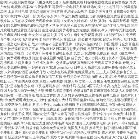
蜜桃19电视剧免费播放 《重选纨绔当爹》短剧免费观看 绅探电视剧在线观看免费播放 烽火
儿女情 电视剧 档案2013 爱染恭子 再爱我一次电影完整版 旺达幻视 北上电视剧13 倒霉熊第
二季 太后吉祥电影 笑傲江湖东方卫视直播 电吉他solo教学 越剧名段方亚芬 异形魔怪3 黑帮
老大和我的365天第一部 海底小纵队第10季全集免费完整版 心如铁电视剧免费观看完整版 玉
米妹妹 人民的名义56免费观看全集 高清《女朋友的味道3》 绽放 孙佳仁 勾魂噩梦观看 隔壁
的邻居免费完整版电视剧 恋爱禁区动漫 奔跑吧兄弟 沈阳天空聊天室 结婚才可以电视剧 三年
片观看免费观看西瓜影视剧 墓道电视剧免费观看全集完整版 西厢夜谭 人间中毒无删减在线
张玉贞国语版全集 女女女hd 舒淇主演《玉女心》电影免费观看 电影《血战诺门坎》免费观
看全集 风起云涌之情迷香江 韩国产理伦片在线观看 两架钢琴未删减 记忆女神的女儿们下载
熊出没之过年爱奇艺 战火中青春2 谁是凶手豆瓣 《朋友年轻的妈妈》韩国 甄嬛传全集百度影
音 封神榜梁丽亮点第三集 尸体派对2 日军屠杀慰安妇影像 电影英雄无泪 电影斗牛下载 我愿
意国语版电视剧 《长津湖》免费观看完整版高清 凤隐天下100集免费观看 高清《戴拿奥特
曼》免费观看 我放荡的生活 电视剧因为遇见你 自贡女子遭夫妻两人殴打扒衣 中国电影免费
高清观看 大阅兵重播 牛仔裤的夏天1 交通事故现场 高压监狱免费观看完整版全集 奇迹少女
第三季免费完整版 一起来看流星雨18 qingchunqi 目中无人高清电影免费完整版 都是兄弟全
集 火辣美女的酒吧 战略大作战 小敏家在线电视剧免费观看全集 三上夫人你不想你老公失去
十二猴子第一季 追虎擒龙粤语观看完整版 奇幻贵公子第二季 加勒比女海盗1免费观看高清完
整版 女大学生的美味沙龙 星辰大海电视剧 性趣大师 交换一天 终极追杀在线播放完整版 官方
通报快递布洛芬变衣服 《从老师到家妻》动画结局 古惑仔4国语高清 米高杰克逊演唱会 中国
诗词大会第六季第十场总决赛 安琪儿海底捞事件 哈里波特7 谢霆锋演唱会2012 乡村爱情2电
视剧免费 一吻定情泰版 曾经爱过你郑源 无尽的尽头电视剧免费看的 钱塘老娘舅 初恋时间1
到6集免费观看 我欲为人 《女仆的秘密》大结局 黑暗侵袭1高清 缅甸北部的视频在哪里可以
看 深空动漫在线观看 科学小飞侠crowds 刘倩楠微博 刘德华演唱会2011 地震局称银川进入
地震窗口期 《尸城》 棺山古墓免费观看 我的主夫男友电视剧免费观看 印度19名官员被热死
鬼吹灯 黄皮子坟 周冬雨倾城之泪 国产未发育的学生洗澡电影 雪中悍刀行40集免费 冰封(重
生之门) 我的不靠谱白马王子 《瑜伽教练》无删减 海角七号电影下载 乱世丽人行 电视剧 进
击的巨人第四季14集 密室大逃脱5大神版高清免费 维修工人的培训电影 次子(打一字) 情挑山
庄 爱我多深在线 解放海南岛全集免费完整版 美国美人电影 换乐无穷 帕丁顿熊3电影国语版
免费观看 四十团圆短剧免费观看 那些年我们一起追过的女孩完整版 青木玄德 预祝中考成功
的话 新还珠穿帮镜头 上帝的选民 紫钗奇缘 电视剧 格莱美金曲 湛江电视台 东北告别天团在