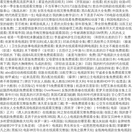
看完整免费高清原声满天
|
雾蓝色的雨后晴天
|
1986《牙医姐妹》在线看
|
机长短剧
|
动漫xl司
令第一季全集在线观看完整版
|
不当军事行为2017法版迅雷磁力
|
愈合伴侣韩剧在线观看
|
HD
版泰山《激战丛林》主演
|
女医生电影在线完整免费观看
|
黑白配高清大全免费
|
外国美女热
舞
|
绝代艳星宝莲的一生
|
电影画皮2
|
我的舞台教学设计
|
木下凛凛子ADN-735电影在线观看
|
相门嫡女全集免费
|
妈妈的职业5完整版结局在线看免费视频网站动漫下载
|
韩国电视剧办公
室的秘密
|
苦尽柑来
|
束缚游戏真人
|
主君的太阳全集
|
那年那兔第二季全部免费观看
|
法医王妃
全集免费
|
二龙湖爱情故事2021在线观看
|
韩国修理工艳遇
|
韩剧big
|
白峰美羽大尺度电影在线
观看
|
黑草莓帝国
|
踏血寻梅完整版电影观看国语
|
少爷被调教室跪趴SM男男
|
人民的名义
dvd
|
省港一号通缉犯未删减版百度云
|
李嘉诚96岁生日低调庆祝
|
《和部长出差的日子》免费
看
|
依家有喜电视剧
|
荣誉法则(成人版)英文
|
邱淑贞电影全集
|
樱兰高校男公关部电影
|
《极速
恋人》
|
卫生队的故事电视剧免费观看
|
黄真伊在线观看韩剧网电视剧
|
东北女不戴套在线看
|
《炽道》电视剧
|
木下檀檀子《女邻居》
|
古惑仔之少年激斗
|
部长出差的日子电影免费观看
|
中国机长 下载
|
战狼6高清完整免费观看国语
|
《速度与激情9》免费
|
国产电视剧大全在线观
看
|
古墓丽影满天星版免费观看
|
父母爱情全集免费观看
|
陪讨厌部长去出差旅日本
|
今晚油价
将下调
|
我的大胸继拇4
|
马成的喜悦
|
《辞职欢送温泉之旅》日剧
|
我的时代你的时代在线观
看
|
红苹果电视剧大全
|
袁隆平什么时候去世的
|
花开花谢阴晴圆缺
|
儿媳份的味道
|
掌心里的
海
|
abo成结动画模拟观看
|
宿敌在线观看
|
法航空乘11
|
电视剧军刺
|
守诚者全集免费观看完整
版
|
铁甲威虫
|
一起来流星雨
|
黑白配在线观看
|
《爆弹》
|
解忧公主电视剧全集免费观看
|
疼不
疼不疼我继续了
|
牌坊下的女人插曲
|
私人教练1983年意大利
|
年轻女教师HD中字
|
临澧县
|
满
清十大酷形
|
小丑历险记
|
年轻瘦子5免费观看完整版
|
机器侠百度影音
|
别墅互换在线观看
|
风
起陇西电视剧免费观看完整版
|
Overflower
|
反叛的鲁路修在线观看
|
星梦天使国语版全集土豆
网
|
新年行动
|
我是真的讨厌异地恋
|
美国式家庭3妮娜
|
我在80年代撩首富短剧
|
甘心受罚未增
删翻译中文
|
赤狐书生在线观看
|
少年包青天三
|
女版战狼10国语版免费观看电视剧
|
七夜雪电
视剧在线观看完整版免费
|
满天星女版唐三藏
|
李一桐免费观看全集
|
公交车在线观看电视剧
|
水润女人全免费高清电视剧在线观看完整版
|
西班牙《掌中之物》
|
卡特教练
|
电影《姐妹牙
医》正片
|
《诱人的女教师2》在线播放
|
间之契在线观看完整免费版动漫
|
假面之夜
|
我的妻子
电视剧免费观看
|
卖房子的女销售3韩国
|
离人心上电视剧免费观看全集
|
星际宝贝神奇大冒险
|
乡村爱情圆舞曲大结局
|
保罗一家1--4美国版
|
玩偶姐姐在哪里看
|
魔法灰姑娘 电影
|
金牌销售
的秘密2中字女主角是谁
|
《庆余年》电视剧
|
男生和女生一起愁愁愁电视剧全集双
|
郭麒麟平
凡之路
|
黑狐32
|
电影神宫寺出差在线观看完整版
|
渤海之眼摩天轮
|
金瓶梅电视剧全集电视剧
|