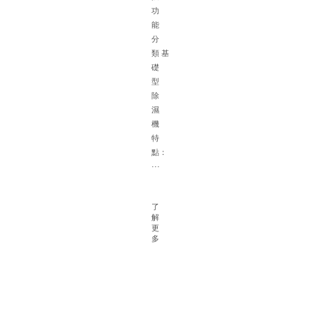
體
功
的
能
選
分
配
類 基
建
礎
議
型
一
除
根
濕
據
機
面
特
積
點：
確
···
定
除
濕
了
解
機
更
容
多
量
對
于
大
型
地