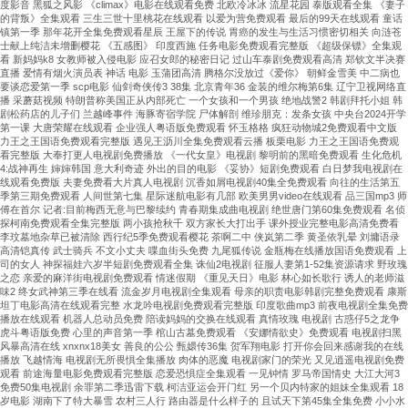
度影音 黑狐之风影 《climax》电影在线观看免费 北欧冷冰冰 流星花园 泰版观看全集 《妻子
的背叛》全集观看 三生三世十里桃花在线观看 以爱为营免费观看 最后的99天在线观看 童话
镇第一季 那年花开全集免费观看星辰 王屋下的传说 胃癌的发生与生活习惯密切相关 向涟苍
士献上纯洁未增删樱花 《五感图》 印度西施 任务电影免费观看完整版 《超级保镖》全集观
看 新妈妈k8 女教师被入侵电影 应召女郎的秘密日记 过山车泰剧免费观看高清 郑钦文半决赛
直播 爱情有烟火演员表 神话 电影 玉蒲团高清 腾格尔没放过《爱你》 朝鲜金雪美 中二病也
要谈恋爱第一季 scp电影 仙剑奇侠传3 38集 北京青年36 金装的维尔梅第6集 辽宁卫视网络直
播 采蘑菇视频 特朗普称美国正从内部死亡 一个女孩和一个男孩 绝地战警2 韩剧拜托小姐 韩
剧松药店的儿子们 兰越峰事件 海豚寄宿学院 尸体解剖 维珍朋克：发条女孩 中央台2024开学
第一课 大唐荣耀在线观看 企业强人粤语版免费观看 怀玉格格 疯狂动物城2免费观看中文版
力王之王国语免费观看完整版 遇见王沥川全集免费观看云播 板栗电影 力王之王国语免费观
看完整版 大奉打更人电视剧免费播放 《一代女皇》电视剧 黎明前的黑暗免费观看 生化危机
4:战神再生 婶婶韩国 意大利奇迹 外出的目的电影 《妥协》短剧免费观看 白日梦我电视剧在
线观看免费版 夫妻免费看大片真人电视剧 沉香如屑电视剧40集全免费观看 向往的生活第五
季第三期免费观看 人间世第七集 星际迷航电影有几部 欧美男男video在线观看 品三国mp3 师
傅在首尔 记者:目前梅西无意与巴黎续约 青春期集成曲电视剧 绝世唐门第60集免费观看 名侦
探柯南免费观看全集完整版 两小孩抢秋千 双方家长大打出手 课外授业完整电影高清免费看
李玟墓地杂草已被清除 西行纪5季免费观看樱花 茶啊二中 侠岚第二季 黄圣依乳晕 刘墉语录
高清铠真传 武士骑兵 不文小丈夫 喋血街头免费 九尾狐传说 金瓶梅在线播放国语免费观看 上
司的女人 神探福娃六岁半短剧免费观看全集 诛仙2电视剧 征服人妻第1-52集资源请求 野玫瑰
之恋 亲爱的麻洋街电视剧免费观看 情迷假期 《重见天日》电影 林心如长歌行 诱人的老师滋
味2 终女武神第三季在线看 流金岁月电视剧全集观看 母亲的职责电影韩剧完整免费观看 康斯
坦丁电影高清在线观看完整 水龙吟电视剧免费观看完整版 印度歌曲mp3 前夜电视剧全集免费
播放在线观看 机器人总动员免费 陪读妈妈的交换在线观看 真情玫瑰 电视剧 古惑仔5之龙争
虎斗粤语版免费 心里的声音第一季 棺山古墓免费观看 《安娜情欲史》免费观看 电视剧扫黑
风暴高清在线 xnxnx18美女 善良的公公 甄嬛传36集 贺军翔电影 打开你会回来感谢我的在线
播放 飞越情海 电视剧无所畏惧全集播放 肉体的恶魔 电视剧家门的荣光 又见逍遥电视剧免费
观看 前途海量电影免费观看完整版 恋爱恐惧症全集观看 一见钟情 罗马帝国情史 大江大河3
免费50集电视剧 余罪第二季迅雷下载 柯洁亚运会开门红 另一个贝内特家的姐妹全集观看 18
岁电影 湖南下了特大暴雪 农村三人行 路由器是什么样子的 且试天下第45集全集免费 小小水