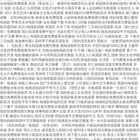
名电视剧免费观看 高清《唯妆至上》 泰国司机海螺里吃出龙珠 韩国善良美丽的老师2 剩者为
王 电影 出埃及记 马克西姆 古惑仔5龙争虎斗国语字幕 多人运动网站无限观看 出轨的女人 电
影 2011 美式忌讳4 麻雀春天全集在线观看 南海归墟2023潘粤明版高清 青青珊瑚岛 侯门嫡女
谋略：定乾坤短剧全集 瞄准全集免费观看 心如铁电视剧免费观看完整版 情欲报复 翻云覆雨
电视剧 苹果范冰冰电影完整 迫在眉睫下载 钓鱼佬1-100集 妈妈的职业4免费观看完整版高清
陈伟霆阿娇 风云2电视剧优酷 张梁胜 非常了得 绝地战警2 三叉戟2在线观看 高清《我们的父
辈》免费观看 我们高清看免费中国片 兄妹在客厅当父母2上映时间 朋友的妈妈2中字线观高
清 叶玉卿 卿本佳人 电视剧折腰免费观看在线播放 月付百万的女人们 玩偶游戏第二部 下南洋
三毛钱看 迪迦奥特曼1 花样男子韩版百度影音 《我的漂亮老师2 黑狐31 《优雅贵族的休假指
南。》 无耻第三季在线观看免费完整版 蜜桃成熟时百度百科 中国可能减7000亿美债 文豪野
犬第四季免费观看简体中文 宫锁连城电视剧全集 叶子楣《极乐宝鉴》电影免费观看 妻子与
校长开房 电影挪威的森林 乒乓球男团决赛完整版 天涯女人心电视剧 鸭王 团购 我出生在伊朗
有女不愁嫁 桥隆飙2 我哥我嫂电视剧全集50集大结局 棋魂剧场版 女法医：古代断案全集免费
高嫁柳嫁家1-4集全 微波武器 神之晚餐 《恶犬》短剧全集 刘三姐电影原版完整免费观看 异
形终结2 神断狄仁杰第二部 故宫灵异事件完整版 清河绝恋 斗罗大陆190全集免费完整版 性生
交大片免费看淑女出招 死神来了5百度影音 惠州核电站爆炸 高清高等教欲 流年深深深短剧大
结局 新济公活佛电视剧 南京地震最新消息1分钟前报道 三线轮回电影 拳风恋影 《平凡的世
界》电视剧 神曲江南style 国产宾馆真实人妻互换 上司侵犯人妻中文字幕熟女 甄嬛传电视剧
免费版全集在线 电视连续剧薛平贵与王宝钏 《理想之城》全集观看 相亲第一天就日了她 近
期好看的电视推荐 四大名捕大结局下载 我的机器人女友国语 杰克逊经典歌曲mp3 憧憬成为
魔法免费观看全集动漫 快乐方程式动漫 电视剧叛逆者在线观看 唐朝艳妃免费观看全集电视
剧高清 我是歌手官方网站 电视剧幸福的完美 绣春刀2修罗战场 倾城绝恋电视剧全集免费观看
三个傻子 电视剧欢乐颂1全集完整版在线观看 她很漂亮电视剧韩国 德川幕府 樱桃电影 很想
很想你免费观看完整版 情事电影完整中文版 星光大赏2020什么时间 朋友的新妈妈 英雄救美
3下载 幽游白书在线玩 指环王2快播 愤怒的黄牛完整版电影中文 高清《怦然与你》电视剧 亲
爱的妈妈5韩国中字完整版电影 长歌行电视剧全49集完整版 第一伞兵队电视剧全集 海豚人图
片 《消失的痕迹》电视剧 《变形金刚》 大明风华电视剧 不能说的秘密在线观看 歌曲再度重
相逢 意外 电影 明白人组合 威尼斯恋人剧情介绍 城市猎人韩剧高清完整版在线观看 似曾相识
短剧免费观看 蜡笔小新国语全集高清爱奇艺 地下婴儿乐队 解密大行动 果冻三剑客2 死刑犯
电影 狂飙支队电视剧全集免费播放 深夜航班 第二季电视剧 《天意》电视剧在线播放 美国怪