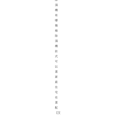
濕
機
有
哪
幾
種
除
濕
機
針
款
對
式
地
可
下
以
車
選
庫
家
的
庭
特
住
殊
宅
環
在
境
選
如
配
面
【艾