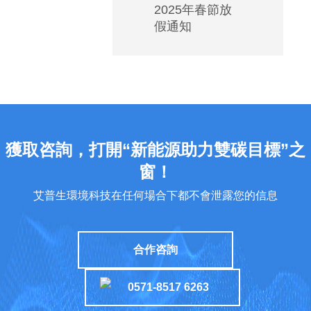
2025年春節放
低
假通知
溫
空
調
如
何
安
裝
獲取咨詢，打開“新能源助力雙碳目標”之
能
窗！
實
艾普生環境科技在任何場合下都不會泄露您的信息
現
高
能
合作咨詢
效
運
0571-8517 6263
行