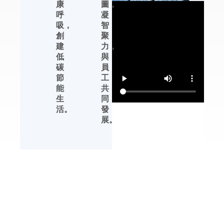
康
圖，
恒濕機及轉輪除濕機
呼
凝
等產品的性能提升、
吸，
智
產品完善、生產管理
創
聚
等方面，都有領先行
建
力，
業的發展優勢。
低
與
碳
員
杭州川田電器擁有自
節
工
主品牌，中文標識
能
共
【友川】，英文標識
生
同
【YOTREE】。川田
活。
發
電器——核心產品 川
展。
田電器目前專業生產
除濕機、加濕機及周
邊濕度控制產品。
解決方案