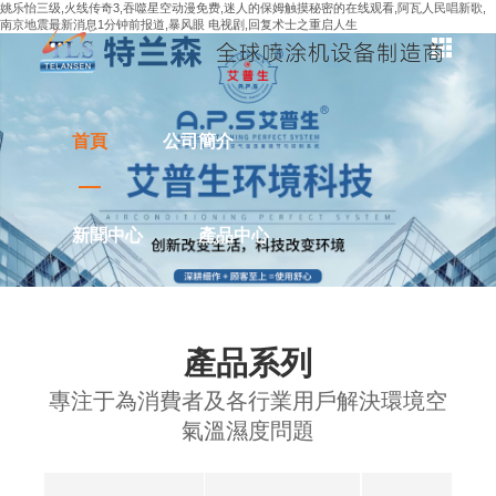
姚乐怡三级,火线传奇3,吞噬星空动漫免费,迷人的保姆触摸秘密的在线观看,阿瓦人民唱新歌,
南京地震最新消息1分钟前报道,暴风眼 电视剧,回复术士之重启人生
首頁
公司簡介
新聞中心
產品中心
解決方案
應用案例
產品系列
專注于為消費者及各行業用戶解決環境空
聯系我們
氣溫濕度問題