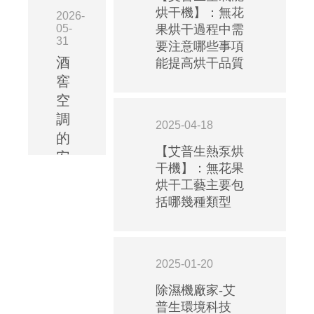
烘干機】：無花
2026-
05-
果烘干過程中需
31
要注意哪些事項
酒
能提高烘干品質
窖
空
調
2025-04-18
的
【艾普生熱泵烘
安
干機】：無花果
裝
烘干工藝主要包
規
括哪幾種類型
范：
艾
普
2025-01-20
生
酒
除濕機廠家-艾
普生環境科技
窖