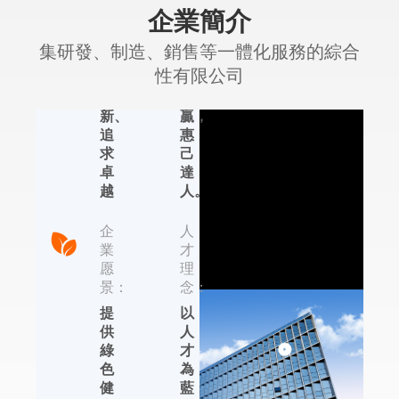
企業簡介
精
理
神：
念：
集研發、制造、銷售等一體化服務的綜合
認
合
性有限公司
真、
作
創
共
新、
贏，
追
惠
艾普生環境科
求
己
技
卓
達
越
人。
集研發、制造、銷售
等一體化服務的綜合
企
人
性有限公司，位于國
業
才
內著名的輕工業制造
愿
理
基地——杭州，依托
景：
念：
于近年來杭州的國家
提
以
信息化試點城市、電
供
人
子商務試點城市、集
綠
才
成電路設計產業化基
色
為
地的發展優勢，在除
健
藍
濕機、加濕器、恒溫