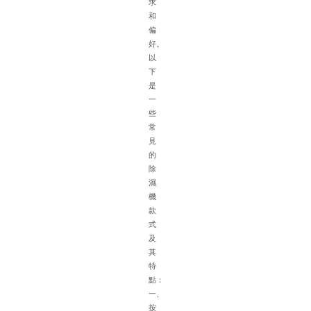
求
特
和
點
偏
在
好。
選
以
配
下
除
是
濕
一
機
些
時
常
需
見
綜
的
合
除
考
濕
慮
機
多
款
種
式
因
及
素
其
以
特
下
點：
是
一、
具
按