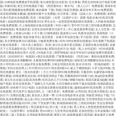
国
|
白峰电影免费播放手机观看
|
复仇者联盟2吉吉影音
|
念念青春
|
男医生的特殊治疗电影完整
版
|
邻家间谍
|
第五空间电视剧下载
|
《西部通缉令》啄木鸟
|
《美人心计》免费观看
|
英雄本色
2
|
黑白配视频播放免费观看
|
春的森林 下载
|
突破口电影完整版
|
麻花传奇天美mv免费观看
|
高清危情蜻蜓未删减
|
捷德奥特曼中文免费版
|
坎贝奇第二部曲《品味人生》免费观看
|
老师的
丰满大乳奶水在线观看
|
高清《幸福花园》
|
伦理《法国护士长》观看-电影全集HD高清完整
电影
|
姐姐韩国电影免费观看2019
|
男生女生一起愁愁愁电视剧观在现观看
|
人间春色电视剧
40集免费观看
|
月上海电视剧全集在线观看
|
年轻小姨子
|
雪中悍刀行第三部50集免费观看
|
忍
者神龟电影
|
堆龙德庆县
|
女部长的加班要求日剧中文
|
开心鬼放暑假粤语版
|
女人当官第一部
免费观看
|
人猿泰山hr版
|
十天十夜
|
幻城电视剧
|
圆桌骑士rom
|
凤凰传说国语
|
美国电影《小
辣椒3》免费观看
|
电影赤狐书生
|
福宝团宠：农家日常短剧全集
|
孚力影院
|
英剧《情劫》电影
版
|
东北警察故事2021谢苗版
|
小敏家免费全集
|
ADN-698女教师在线播放
|
同在屋檐下电视剧
全集在线观看
|
《四大美人杨贵妃》高清
|
凌云壮志满天星法国版
|
玉蒲团全集在线观看
|
龙摄
天下土耳其摄影作品
|
不思议游戏全集
|
获取信息的方法
|
电影《私人女性监狱》HD在线观看,
高清完整版美国伦理片,伦理_OK电影天堂
|
西野翔电影
|
狙击手特别行动电影免费完整观看
|
高清《好好的时光》电视剧
|
v酒店在线观看
|
尸家重地电影
|
《同居1ldk》番剧动漫观看免费
|
我朋友的姐姐未增删翻译
|
夫妻隔帘按摩同时绿帽免费电影
|
地味变2未增删樱花米粒米粒
|
外
卖小哥吃帅小伙大
|
姐妹牙医全集免费看
|
少林足球国语高清
|
新水浒传28
|
《职场的秘密》完
整版
|
等待出轨的男人
|
年代秀20121207
|
韩女团4l新mv
|
被义子糟蹋电影
|
斗罗大陆206集
|
危
情在线播放
|
赛仑《渔夫的老婆》
|
大江大河第3部53集免费观看
|
天魔异种
|
名媛望族40集免
费完整版
|
哇嘎免费高清在线
|
张帝最新演唱会下载
|
邪魔缠身的约纳斯小姐
|
做aj的剧免费观
看
|
凌云壮志女版(法国)高清免费
|
松药店的儿子们54集
|
蝴蝶与鲸鱼
|
美国式家庭3妮娜
|
林家
铺子电影
|
影音在线资源
|
广场舞九月九的酒
|
大邱庄钢材女销售于淼在线观看
|
电视剧霸道总
裁推荐
|
绿色椅子2013 电影
|
台剧浪漫女家教在线观看全集
|
越南姑娘MV高清免费
|
太空部队
在线观看
|
美式保罗2
|
激战后厨5_1
|
《满天星辰》免费观看
|
台湾街拍
|
禁忌满天星帕克
|
追光
的日子
|
完整的恶魔之眼
|
真实的人类第一季
|
日本伦理电影替夫还债
|
邓丽君演唱会下载
|
731
部队高清免费观看
|
蓝山县
|
四位少妇按摩记奇优
|
光头强的妈妈是谁
|
王经理情景剧大结局
|
香
醇绣感2普通话版2023年上映
|
宁安如梦27集
|
新倾国倾城在线
|
三线轮回电影
|
安拉拉斋电影
在线观看免费播放西瓜
|
禁忌家庭作业
|
胆小鬼一共多少集
|
男人和女人愁愁愁愁愁愁愁电视
剧免
|
《法国空乘5》在线观看
|
雪mm倒立
|
九宫奇局在线观看
|
迟来的愤怒
|
日本金银梅1-5普
通话第二级
|
安塞县
|
台湾电影香唇的绣感
|
继母17岁
|
超级整蛊霸王国语版
|
索命暹罗之按摩