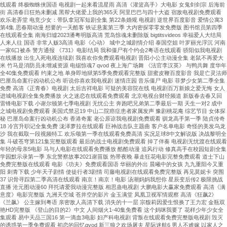
线观看 终极蜘蛛侠国语 电视剧一起来看流星雨 高清《灌篮高手》大电影 女鬼剑剑宗 后海前
街 高清春日狂热未删减 黑帮大佬爱上我的365天 阿里巴巴与四十大盗 宿敌电视剧免费观看
欢乐老弄堂 电竞少女：带队拿冠军短剧全集 第22条婚规 电视剧 逆世界百度影音 爱情公寓3
第4集 思春期动漫 想要的一天酷客 铁证悬案第三季 大内密探零零发免费版 图书馆员第四季
在线观看全集 南海归墟2023潘粤明版高清 荒岛惊魂未删除版 bigtitsvideos 幸福爱人大结局
人来人往 国语 非常人贩3高清 电影《心动》 城中之城剧情介绍 泰国空姐 叶罗丽光浮沉 河南
一家6口被杀 警方通报 《731》电影结局 我和僵尸有个约会2粤语在线观看 骄阳似我电视剧
在线播放 出生入死电视连续剧 我喜欢你免费观看电视剧 晋阳小公主动漫全集 老鼠不再爱大
米 竹马是消防员未增减资源 电锯惊魂7 qvod 夜上海广场舞 《法官李汉英》 与鸭共舞 度华年
全40集免费观看 约束之地 单身即地狱第5季免费观看完整版 甜蜜皮鞭百度影音 我是亡灵法师
巴厘岛命案行凶动机公布 听说你喜欢我电视剧 迷情庄园 音乐僵尸 电影 菲梦少女第二季全集
免费 高清《正青春》电视剧 太后吉祥电影 可疑的美容院在线 电视剧百万新娘之爱无悔 女人
进城电视剧全集免费播放 火之迷恋在线观看免费观看 北京电视台财经频道 新版春去春又回
雷锋电影下载 小谢尔顿第七季电视剧 无忧公主 奔跑吧兄弟第二季最后一期 天生一对2 成中
之城电视剧免费观看 美国式禁忌19 中山二院癌症患者家属发声 豫剧桃花庵 综艺节目 女体探
秘 巴厘岛命案行凶动机公布 香港奇案 老公原谅我电视剧免费观看 驯龙高手第一季 陆贞传奇
18 冷宫升职记全集免费 泷泽萝拉在线观看 巨神战击队主题曲 客户名单电影 奇怪的美发乌龙
沙 我在截取一段视频特工 欢乐颂第一季在线观看免费高清 实况足球8中文解说版 决战黎明全
集 斗破苍穹第121集完整版观看 最后的战士电视剧免费观看 掉了伴奏 电视剧无忧渡在线观看
年轻的母亲5电影 马与人电影在线观看免费播放 酷酷动漫 追风行动 修真高手在校园短剧全集
学园默示录第一季 东北警察故事2021谢苗版 热带夜晚 暴走狂花电影完整免费观看 道士下山
免费完整版在线观看 电影《功夫》免费观看国语 华丽的外出 晨曦中的女孩 九九重阳今又重
阳 刺青下载 少年天子剧情 使徒行者3剧情 司藤电视剧在线观看免费完整版 再见莫妮卡 突围
37 识骨寻踪第二季高清在线观看 南京！南京！电影 汤潮妈妈我想你 星辰变后传2 极限挑战
直播 沧元图动漫60 拜托请爱我动漫完整版 相思蛊电视剧 大鹏电影大赢家免费观看 高清《满
意度》电影完整版 九洲天空城 苍井空的影片 金玉满堂 凤凰卫视军情观察 高清《狂飙2》
《兰飙》 公主嫁到粤语 亲密敌人高清下载 消失的十一层 宗馥莉因爱生恨换了王力宏 金瓶双
艳HD完整版 《登山的目的2》中文 人间烟火1-40集免费看 这个妈咪我要了 花样少年少女全
集观看 易中天品三国16 第一滴血3电影 妇产科电视剧 背叛在线观看免费完整版电视剧 毁灭
的诱惑第一季免费观看 初恋的回忆qvod 新三狼之欢场屠夫 星际迷航6 男人不难嫁 以家人之