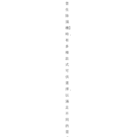
積
普
大
生
濕
除
氣
濕
重
機】
車
時，
輛
有
擺
多
放
種
密
款
集
式
空
可
氣
供
流
選
通
擇，
不
以
方
滿
便
足
排
不
水
同
困
的
難
需
等