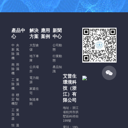
酒
窖
恒
溫
恒
產品中
解決
應用
新聞
濕
心
方案
案例
中心
空
調
中央
大型倉
公司動
新風
安
儲
態
除濕
裝
地下車
行業動
機
庫
態
規
商用
公共場
產品知
范、
除濕
所
識
機
注
艾普生
電力能
意
工業
環境科
源
除濕
事
技（浙
機
家庭住
項
宅
江）有
非標
及
定制
制造車
限公司
機型
穩
間
地址：浙江
定
工業
省杭州市拱
加濕
運
墅區科祥街
器
199號
行
恒溫
電話：180-