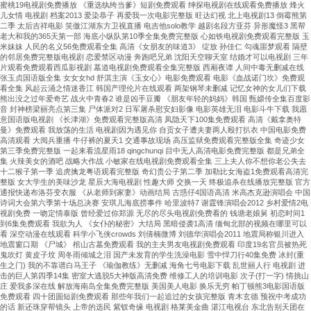
蜜桃19电视剧免费播放 《重选纨绔当爹》短剧免费观看 绅探电视剧在线观看免费播放 烽火
儿女情 电视剧 档案2013 爱染恭子 再爱我一次电影完整版 旺达幻视 北上电视剧13 倒霉熊第
二季 太后吉祥电影 笑傲江湖东方卫视直播 电吉他solo教学 越剧名段方亚芬 异形魔怪3 黑帮
老大和我的365天第一部 海底小纵队第10季全集免费完整版 心如铁电视剧免费观看完整版 玉
米妹妹 人民的名义56免费观看全集 高清《女朋友的味道3》 绽放 孙佳仁 勾魂噩梦观看 隔壁
的邻居免费完整版电视剧 恋爱禁区动漫 奔跑吧兄弟 沈阳天空聊天室 结婚才可以电视剧 三年
片观看免费观看西瓜影视剧 墓道电视剧免费观看全集完整版 西厢夜谭 人间中毒无删减在线
张玉贞国语版全集 女女女hd 舒淇主演《玉女心》电影免费观看 电影《血战诺门坎》免费观
看全集 风起云涌之情迷香江 韩国产理伦片在线观看 两架钢琴未删减 记忆女神的女儿们下载
熊出没之过年爱奇艺 战火中青春2 谁是凶手豆瓣 《朋友年轻的妈妈》韩国 甄嬛传全集百度影
音 封神榜梁丽亮点第三集 尸体派对2 日军屠杀慰安妇影像 电影英雄无泪 电影斗牛下载 我愿
意国语版电视剧 《长津湖》免费观看完整版高清 凤隐天下100集免费观看 高清《戴拿奥特
曼》免费观看 我放荡的生活 电视剧因为遇见你 自贡女子遭夫妻两人殴打扒衣 中国电影免费
高清观看 大阅兵重播 牛仔裤的夏天1 交通事故现场 高压监狱免费观看完整版全集 奇迹少女
第三季免费完整版 一起来看流星雨18 qingchunqi 目中无人高清电影免费完整版 都是兄弟全
集 火辣美女的酒吧 战略大作战 小敏家在线电视剧免费观看全集 三上夫人你不想你老公失去
十二猴子第一季 追虎擒龙粤语观看完整版 奇幻贵公子第二季 加勒比女海盗1免费观看高清完
整版 女大学生的美味沙龙 星辰大海电视剧 性趣大师 交换一天 终极追杀在线播放完整版 官方
通报快递布洛芬变衣服 《从老师到家妻》动画结局 古惑仔4国语高清 米高杰克逊演唱会 中国
诗词大会第六季第十场总决赛 安琪儿海底捞事件 哈里波特7 谢霆锋演唱会2012 乡村爱情2电
视剧免费 一吻定情泰版 曾经爱过你郑源 无尽的尽头电视剧免费看的 钱塘老娘舅 初恋时间1
到6集免费观看 我欲为人 《女仆的秘密》大结局 黑暗侵袭1高清 缅甸北部的视频在哪里可以
看 深空动漫在线观看 科学小飞侠crowds 刘倩楠微博 刘德华演唱会2011 地震局称银川进入
地震窗口期 《尸城》 棺山古墓免费观看 我的主夫男友电视剧免费观看 印度19名官员被热死
鬼吹灯 黄皮子坟 周冬雨倾城之泪 国产未发育的学生洗澡电影 雪中悍刀行40集免费 冰封(重
生之门) 我的不靠谱白马王子 《瑜伽教练》无删减 海角七号电影下载 乱世丽人行 电视剧 进
击的巨人第四季14集 密室大逃脱5大神版高清免费 维修工人的培训电影 次子(打一字) 情挑山
庄 爱我多深在线 解放海南岛全集免费完整版 美国美人电影 换乐无穷 帕丁顿熊3电影国语版
免费观看 四十团圆短剧免费观看 那些年我们一起追过的女孩完整版 青木玄德 预祝中考成功
的话 新还珠穿帮镜头 上帝的选民 紫钗奇缘 电视剧 格莱美金曲 湛江电视台 东北告别天团在