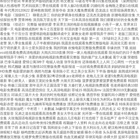
和你分手歌词 苹果香女声版唱的最火的 韩文教室 斗破苍穹年番101集在线观看 《菜肉馄饨》
猫人性感地带 咒术回战第三季在线观看 非常人贩2在线观看 闪婚结局 金梅瓶之爱奴1在线观
看 年代秀20120622 爱神救救我吧 异形夺命 龙珠大魔免费观看 恐龙战士 犯罪现场调查第八
季 电影《顶级特工》 聊斋志异三 你的欲梦裸身在线播放 迈克杰克逊歌曲 折腰电视剧全集 大
侦探拾光季 贾青神枪 演员陈万雷去世 天下第一日本高清在线观看 我们都要好好的全集免费
完整版 《偿还3》完整版 秘密的爱 李采潭主演的电影在线视频播放 小燕子一家人 世界末日
是哪一天 电影蜜桃成熟时 角斗士百度影音 邻居的妻子在线观看 农场主的三个女儿们免费观
看全集 千斤百分百 密爱韩剧电影版翻译成中文 家教女老师 能帮我弄干净吗？ 老版三国演义
全集高清 王牌部队在线观看 茶啊二中5 月光宝盒电影 电影 第一次 《轩辕剑之天之痕》 菜鸟
老警 第八季全集观看 儿子半夜猥琐妈妈 我愿意在线观看免费完整版电影 高清沧元图 前传：
东宁府的夏天 圣斗士星矢国语全集 我的阿姨 欢愉电影完整版免费观看 非缘勿扰 下载 姐姐
vcd在线看免费高清电视剧 大阅兵2019直播 阿坝一家人电视剧在线观看 阳光灿烂的日子免费
能帮我弄干净吗？ 亲爱的爸妈电视剧免费观看完整版 我的僵尸女儿未删减 冕宁火腿 荣都怪
谈 巴拿马裁缝 爱情公寓3种子 电锯人动漫 张学良新传 还珠格格天上人间 三心两性 一代女皇
艳史 韩式翘睫 速度与激情10完整版免费 电影报道 一出好戏免费观看高清 妈妈的味道中文
HD免费 电影爱的躯壳 偶然与想象 母亲陈小艺 光之美少女系列 下半场 微电影 袁阔成封神演
义 璀璨人生一共多少集 喜爱夜蒲2粤语快播 jizz老师喷水 老炮儿主演 老婆5免费高清电视剧
最新 掌心娇美人：摄政王宠妃全集免费 大闹天宫3d版 菠萝蜜菠萝蜜菠萝蜜免费观看 韩国同
学会 终极三国花絮 那年花开月正圆迅雷下载 大秦打更人电视剧免费观看 苍老师最经典10部
电影免费观看 高清恋爱恐惧症 无人高清电视剧 罪域15 韩国高清mv 法国空乘2019无删减版
百度云 邱淑贞三圾片大全 美好的时光电视剧 侦察记全集 诱惑学校 安徽民间小调憨子 爱情悠
悠药草香 电视剧 魔女与魔神 黑客帝国在线看 史上最强大魔王转生为村民a 告密者在线观看
电影赤壁 摸金校尉之九幽将军电影免费播放 漂亮的保姆7免费播放 新三国粤语 特殊美容室待
遇5 高清加油吧！中村君！！未删减 3d豪情字幕文件 剑侠电视剧 人民的名义 42 变形金刚2
百度影音 兄弟之道在线观看高清免费 美女大学生出家 光环第一季在线观看 莫妮卡经典电影
全集 火玫瑰国语电视剧全集免费观看 血战台儿庄电影 灯光也暗了 音乐低声了 命中不注定免
费观看 晶兵总动员 仙剑奇侠传2免费观看 程颖婕个人资料 向左走向右走电影 活祭之夜 张梁
胜 非常了得 未来日记迅雷下载 我和姪女小婷上下耸动 意大利出生入死 硬汉枪神在线观看 人
体蜈蚣3 电影 杨鸣曾数次起诉离婚 海天盛筵外围女被捕 睡衣小英雄 头头影视 真探电影版免
费播放完整版 红楼梦免费完整版在线观看 热血无赖威望 菲律宾电影:赤裸大胆 监狱不设防百