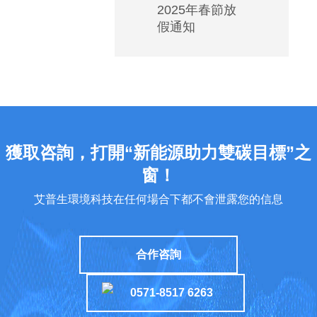
2025年春節放
低
假通知
溫
空
調
如
何
安
裝
獲取咨詢，打開“新能源助力雙碳目標”之
能
窗！
實
艾普生環境科技在任何場合下都不會泄露您的信息
現
高
能
合作咨詢
效
運
0571-8517 6263
行