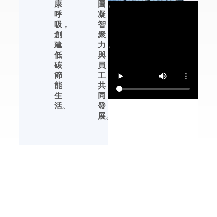
康
圖，
恒濕機及轉輪除濕機
呼
凝
等產品的性能提升、
吸，
智
產品完善、生產管理
創
聚
等方面，都有領先行
建
力，
業的發展優勢。
低
與
碳
員
杭州川田電器擁有自
節
工
主品牌，中文標識
能
共
【友川】，英文標識
生
同
【YOTREE】。川田
活。
發
電器——核心產品 川
展。
田電器目前專業生產
除濕機、加濕機及周
邊濕度控制產品。
解決方案