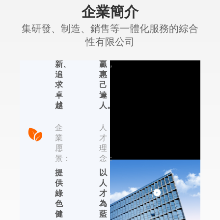
企業簡介
精
理
神：
念：
集研發、制造、銷售等一體化服務的綜合
認
合
性有限公司
真、
作
創
共
新、
贏，
追
惠
艾普生環境科
求
己
技
卓
達
越
人。
集研發、制造、銷售
等一體化服務的綜合
企
人
性有限公司，位于國
業
才
內著名的輕工業制造
愿
理
基地——杭州，依托
景：
念：
于近年來杭州的國家
提
以
信息化試點城市、電
供
人
子商務試點城市、集
綠
才
成電路設計產業化基
色
為
地的發展優勢，在除
健
藍
濕機、加濕器、恒溫