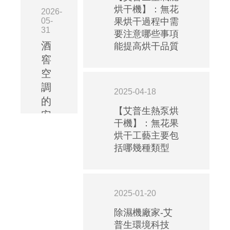
烘干機】：無花
2026-
05-
果烘干過程中需
31
要注意哪些事項
酒
能提高烘干品質
窖
空
調
2025-04-18
的
【艾普生熱泵烘
安
干機】：無花果
裝
烘干工藝主要包
規
括哪幾種類型
范：
艾
普
2025-01-20
生
酒
除濕機廠家-艾
普生環境科技
窖