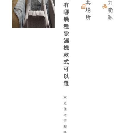
共
力
有
場
能
哪
所
源
幾
種
除
濕
機
款
式
可
以
選
家
庭
住
宅
備
選
配
除