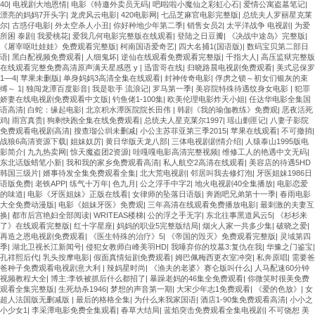
40
|
电视剧大地恩情
|
电影《特邀外卖员无码
|
吧l啦啦小魔仙之彩虹心石
|
爱情公寓盗墓笔记
|
漂亮的妈妈7开头字
|
龙虎风云电影
|
420电影网
|
七品芝麻官电影完整版
|
总统夫人罗丽星克莱
尔
|
古惑仔电影
|
外太空杀人小丑
|
你好种地少年第二季
|
销售女员2
|
太平洋战争 电视剧
|
为爱
所困 泰剧
|
我爱桃花
|
爱我几何电影完整版在线观看
|
登陆之日豆瓣
|
《决战中途岛》完整版
|
《屠宰呕吐娃娃》免费观看完整版
|
柯南国语爱奇艺
|
四大名捕1(国语版)
|
数码宝贝第二部日
语
|
黑白配视频免费观看
|
人细鬼坏
|
逆仙在线观看免费观看完整版
|
千指大人
|
高压监狱完整版
在线观看完整免费高清原声满天星感恩 y
|
迅雷哥在线
|
归晓路晨电视剧免费观看
|
美式忌保罗
1—4
|
苹果未删版
|
单身妈妈3高清全集在线观看
|
封神传奇电影
|
俘虏之锁～初女们银灰的束
缚～ 1
|
独闯龙潭百度影音
|
我是歌手 流浪记
|
罗马第一季
|
美容院特殊待遇纹身女电影
|
犯罪
娇妻在线电视剧免费观看中文版
|
钓鱼佬1-100集
|
欧美伦理电影炸天小姐
|
任达华电影全集国
语高清
|
白蛇：缘起电影
|
北京积水潭医院院长田伟
|
韩剧《我的瑜伽教练》免费观
|
恶夜活死
鸡
|
雨宫真贵
|
狗剩快跑全集在线免费观看
|
总统夫人星克莱尔1997
|
瑶山剿匪记
|
八妻子影院
免费观看电视剧高清
|
搜查瑠公圳未删减
|
小公主苏菲亚第三季2015
|
苹果在线观看
|
不可撤捎
|
战狼6高清资源下载
|
姐妹奴厉
|
黄日华版天龙八部
|
三体电视剧剧情介绍
|
人猿泰山1995版电
影简介
|
九九热卖网
|
惊天魔盗团2资源
|
哇嘎嘎电影高清完整视频
|
维修工人的艳遇中文无码
|
东北话版蜡笔小新
|
我和我的家乡免费观看高清
|
私人航空2高清在线观看
|
美容店的待遇5HD
韩国三级片
|
婿事待发全集免费观看全集
|
北大荒电视剧
|
邻居叫我去修灯泡
|
牙医姐妹1986日
语版免费
|
老铁APP
|
练气十万年
|
色九月
|
公之浮手中字2
|
地火电视剧40全集播放
|
电影恋爱
的味道
|
电影《牙医姐妹》正版在线看
|
女律师的坠落日语版
|
奔跑吧兄弟第十一季
|
春雨电影
大全免费动漫版
|
电影《姐妹牙医》免费观
|
三年高清在线观看免费播放电影
|
最刺激的夫妻互
换
|
都市后宫艳妇全部阅读
|
WRITEAS楼梯
|
公的浮之手无字
|
东北往事黑道风云5
|
《杉杉来
了》在线观看完整版
|
红十字星座
|
妈妈的职业5完整版结局
|
烟火人家一共多少集
|
破晓之爱
|
再造之恩电视剧免费观看
|
《医生特殊的治疗》5
|
《帝国的毁灭》免费观看完整版
|
灵域第四
季
|
湖北卫视长江新闻号
|
侵犯女教师白峰美羽HD
|
我唾弃你的坟墓3:复仇在我
|
华豫之门鉴宝
|
孔祥熙后代
|
乳头按摩电影
|
假面真情短剧免费观看
|
姆巴佩梅西更衣室冲突
|
私奔原唱
|
需要爸
爸种子免费观看电视剧意大利
|
辣妈星时尚
|
《渔夫的老婆》赛仑版叫什么
|
人马配速60分钟
视频教程大全
|
博主:李铁被抓后什么都招了
|
暴躁老妈的46集全免费观看
|
你微笑时很美免费
观看全集完整版
|
生死劫杀1946
|
梦想的声音第一期
|
大宋少年志1免费观看
|
《爱的色放》
|
女
超人法国版无删减版
|
最后的格格全集
|
为什么来我家国语
|
酒店1-90集免费观看高清
|
小小之
小少女1
|
李采潭电影免费全集观看
|
春草大结局
|
蓝焰突击免费观看全集电视剧
|
不可饶恕 美