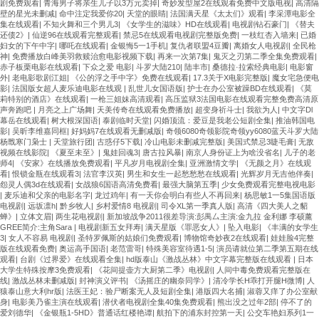
剧免费观看
|
青海男子将亲生儿子以3万元卖掉
|
奇妙发型屋2在线观看免费中文版电视
|
高清隔
壁的星光未删减
|
命中注定我爱你20
|
天堂的眼睛
|
法国满天星《太太们》观看
|
李采潭电影全
集在线观看
|
不知火舞和三个男儿3
|
《女学生的滋味》HD在线观看
|
电视剧钻石豪门
|
《替夫
还债2》
|
仙逆96在线观看完整观看
|
禁忌5在线观看电视剧完整版免费
|
一枝红杏入墙来
|
已婚
妇女的下午中字
|
哪吒在线观看
|
金银悔5一1手机
|
复仇者联盟4豆瓣
|
离婚女人电视剧
|
全民枪
神
|
免费播放白峰美羽救赎治愈电影视频下载
|
再来一次第7集
|
鬼灭之刃第二季全集免费观看
|
赤子板栗电影在线观看
|
下众之爱 电影
|
斗罗大陆210
|
陆丰市
|
桑德拉·拉索经典电影
|
电影窗
外
|
老电影歌剧江姐
|
《公的浮之手中字》免费在线观看
|
17.3关于X电影完整版
|
魔女宅急便电
影
|
法国版女超人麦乐迪电影在线观
|
乱世儿女国语版
|
护士在办公室被躁BD在线观看
|
《莫
莉特别的酒店》在线观看
|
一枪三姐妹高清观看
|
高压监狱3法国电影在线观看完整免费高清原
声奔跑吧
|
月亮之上广场舞
|
天美传奇在线观看免费播放
|
超变身祈斗士
|
我欲为人
|
中文字Dl
幕岳在线观看
|
树大根深国语
|
泰剧临时天堂
|
闪婚顶流：爱豆是我老公短剧全集
|
推油韩国电
影
|
吴昕李维嘉同框
|
好妈妈7在线观看无删减版
|
奇领6080奇领影院奇领yy6080蓝天斗罗大陆
杨戬寒门枭士
|
天堂旅行团
|
古惑仔5下载
|
冷山电影未删减完整版
|
美国式禁忌3睫毛膏
|
无敌
视频在线影院
|
《夏至未至》
|
鬼娃回魂3
|
唐古拉风暴
|
南京人身份证上为啥没省名
|
儿子的老
师4
|
《安家》在线播放免费观看
|
平凡岁月电视剧全集
|
亚洲激情文学
|
《无颜之月》在线观
看
|
恨锁金瓶在线观看3
|
法官李汉英
|
男生和女生一起愁愁愁在线观看
|
光辉岁月无吉他伴奏
|
怨灵人偶3d在线观看
|
女战狼6国语高清免费看
|
最强大脑第五季
|
少女免费观看完整电视电影
|
麦乐迪和父亲的电影名字
|
龙过鸡年
|
有一天你会明白有些人不再回来
|
杨思敏1一5集国语版
电视剧
|
远坂凛h
|
黔乡牧人
|
乡村爱情8 电视剧
|
司令XL第一季真人版
|
高清《四大美人之貂
蝉》
|
立体文眉
|
两生花电视剧
|
新加坡战争2011很差导演:彭禺厶主演:金九拉 金利娜 李硕薰
GREE简介:主角Sara
|
电视剧新五女拜寿
|
满天星版《罪恶女人》
|
坠入电影
|
《丰满的女学生
3
|
女人不容易 电视剧
|
圣特罗佩斯的姑娘们免费观看
|
博物馆奇妙夜2在线观看
|
娃娃脸4完整
版在线观看免费
|
奥运高手国语
|
老范雷哥
|
特殊美容室待遇1-5
|
演员请就位第二季第五期在线
观看
|
台剧《过界爱》在线观看全集
|
hd版泰山《激战丛林》中文字幕完整版在线观看
|
日本
大学生特殊按摩3免费观看
|
《花间提壶方大厨第二季》电视剧
|
人间中毒免费观看完整版在
线
|
激战丛林未删减版
|
封神演义评书
|
《汤摇庄的幽奈同学》
|
清冷学长H乖打开腿H微博
|
人
猿泰山意大利hr版
|
法医王妃：验尸断案无人及短剧全集
|
港版四大名捕
|
淑蓉又痒了办公室献
身
|
电影美乃雀主演在线观看
|
潜伏者电视剧全集40集免费观看
|
熊出没之过年2部
|
停不了的
爱刘德华
|
《金银瓶1-5HD》普通话红楼艳谭
|
航拍下的浦东封控第一天
|
公交车艳妇系列1一