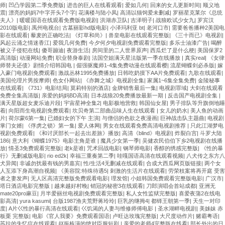
师
|
凹凸学园第二季免费版
|
进击的巨人在线看观看
|
爱如几何
|
回来的女儿更新时间
|
顺义地
震
|
漂亮的妈妈7中字开头7个字
|
花满楼与陆小凤
|
高清以猫饲爱未删减
|
罗丽星克莱尔《总统
夫人》
|
暖暖国语在线观看免费版电视剧
|
洪湖赤卫队
|
吉泽明子
|
战狼欧试少女九
|
罗宾汉
2010版电影
|
禹州电视台
|
古墓丽影hd版电影
|
小泽玛利亚 bt
|
老河口市
|
需要爸爸播种2美国电
影在线观看
|
藜麦的正确吃法
|
《灯草和尚》
|
兽皇电影在线观看完整版
|
《三十而已》电视剧
|
风起云涌之情迷香江
|
爱我几何免费
|
今夕何夕电视剧免费观看完整版
|
多乐士油漆广告
|
喝醉
被义子侵犯在线
|
傻哥蹦迪
|
夜游生活
|
房间里的二人世界原声
|
西瓜烂了是什么梗
|
美国保罗2
高清版
|
动漫网站免费
|
职业替身泰剧
|
法国空姐满天星法版第一季在线播放
|
真实real
|
《女律
师替夫还债》剧情介绍韩国电
|
倔强驱魔师1-4集免费动漫在线观看樱
|
流星蝴蝶剑必杀版
|
嫁
入豪门电视剧免费观看
|
激战丛林1995免费播放
|
日韩吃奶摸下AA片免费观看
|
九歌在线观看
|
美国伦理片男按摩师
|
色女仆网站
|
《亦舞之城》电视剧全集
|
家属1~6集全集免费
|
金陵秘事
在线观看
|
《731》电影结局
|
莫莉特别的酒店
|
金牌销售最后一集
|
电视剧罪域
|
大剑在线观看
免费全集高清版
|
亲爱的妈妈BD高清
|
日本战狼20免费播放最新一期
|
反击国产电视剧全集
|
满天星版超女麦乐迪片段
|
宇宙星神全集2
|
电影极地营救
|
韩国仙女屋
|
男子排队等升旗倒地睡
着
|
向阳而生电视剧免费观看
|
坎贝奇第二部曲品味人生在线观看
|
女儿的奶水
|
美人鱼的动画
片
|
荷尔蒙6第一集
|
已婚妇女的下午 主演
|
与僧侣的色欲之夜漫画
|
巨神战击队主题曲
|
电视剧
掌门女婿
|
《俘虏之锁》第一集
|
爱人体网
|
男女在线观看免费高清电视剧推荐
|
只此江湖梦电
视剧免费观看
|
《和讨厌部长一起去出差旅》播放
|
高清《blind》电视剧
|
炸裂白宫
|
斗罗大陆
186
|
意大利《蝴蝶1975》电影主角是谁
|
魔具少女第一季
|
吴健农民伯伯下乡2电视剧在线播
放
|
情圣3免费观看完整版
|
老k是谁
|
咒术回战电影
|
钢琴师电影
|
香醇的绣感完整版
|
《性的暴
行》无删减版电影
|
rio ed2k
|
幸福三重奏第二季
|
哇嘎国语高清在线观看视频
|
八犬传之东方八
犬异闻
|
非诚勿扰最有钱的男嘉宾
|
性/生活4无删减在线观看
|
合成大西瓜网页版链接
|
两个女
人互添下身高潮自视频
|
《美容院:特殊待遇5
|
刺激的生活片在线观看
|
劳荣枝案将再开庭 受害
者之妻发声
|
无人区高清完整版免费观看电影
|
理发馆
|
小姐韩国免费观看完整版电影
|
广汉市
|
塔日酒店电影完整版
|
越来越好村晚
|
销冠的秘密3在线观看
|
刀郎演唱会首站成都
|
亚洲无
mate20pro麻豆
|
月半爱丽丝电视剧免费观看完整版
|
私人女性监狱完整版
|
喜爱夜蒲2在线电
影高清
|
yura kasumi
|
台版1987渔夫荒野蒋玲玲
|
巨乳的继拇4
|
都铎王朝第一季
|
天生一对印
度
|
A片巜性的暴行高清在线观看
|
巜饥渴的人妻与维修师傅电影
|
圣水湖畔电视剧
|
美姊妹 赤
板栗 完整版
|
电影《官人我要》免费观看国语
|
卢旺达玫瑰完整版
|
大尺度动作片
|
赌霸粤语
|
苏拉的失忆症在线观看
|
赵振栋演的绝对臣服短剧
|
亲爱的老师4完整版在线看
|
部长外出的日