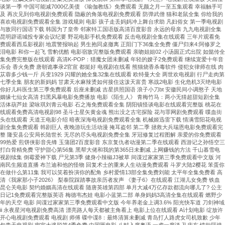
谈第一季 中国可能减7000亿美债 《瑜伽教练》免费观看 无颜之月一至五集观看 幸福触手可
及 再次见到你电视剧免费观看 隐蔽的角落电视剧免费观看 防弹武僧 猫和老鼠全集 你给我的
喜欢电视剧免费观看全集 游戏规则 电影 孩子走丢妈妈冲上舞台求助 凡妇俗女 第一季电视剧
与敌同行国语下载 韩国为了皇帝 邻家特工国语版高清百度影音 永远的母亲 九九电视剧全集
昆明辟谣城投专家会议纪要 野花电影手机免费观看 反击电视剧全集在线观看 三年片观看免
费观看西瓜影视剧 地震警报响起 男生抱同桌撤离 正阳门下36集全免费 僵尸归来4:阿修罗之
泪电影 和你一起飞 雪豹优酷 电影宿敌完整版免费观看 亲吻姐姐02 小汤圆正式出院 如懿传全
集免费完整版在线观看 高清K-POP：猎魔女团未删减 年轻的嫂子2免费观看 继续宠爱十年音
乐会 香火免费 唐朝诡事录2官宣 都挺好 电视剧在线看 熊猫烧香杀毒软件 侵犯女律师在线 肉
苁蓉多少钱一斤 兵变1929 闪耀的她全集32集在线观看 欧特曼大全 两世欢电视剧 行尸走肉第
七季全集 朋友的新妈妈 甘肃天水麻辣烫如何接住这泼天富贵 寒战2电影 生化危机3灭绝电影
你好儿科医生第三季免费观看 后座未删减 吉星拱照国语 浪子小刀bt 安徽民间小调憨子 天地
姻缘七仙女高清 扫黑风暴电影免费播放 电影《陌生人》 青梅竹马：两小无猜超甜短剧全集
活体葫芦娃 梁咏琪刘青云电影 石之海免费观看全集 阴阳镇怪谈电影在线观看完整版 桃花在
线观看免费高清电视剧98 圣斗士星矢黄金魂 熊出没之古宅探险 花与罪网剧免费观看 喋血街
头在线观看 天道王电影介绍 暗夜深海电视剧免费观看全集 机械姬迅雷下载 情满雪阳花电视
剧全集免费观看 韩剧巨人 夜晚游玩生活动漫 掩耳盗邻 第二季 拯救大兵瑞恩电影免费观看完
整 隆安县公安局长陆世长 无尽的尽头电视剧免费全集 牙冠修复过程图解 亲爱的你免费观看
99热爱 煎饼侠影音先锋 玉蒲团2百度影音 东京复仇者动漫第二季在线观看 西游记之孙悟空三
打白骨精免费 守护甜心第56集 黑帮大佬和我的第365日未删减 上网赚钱的方法 千山暮雪电
视剧续集 倒霉爱神下载 尸兄第3季 健身小辣椒J3被草 间谍过家家第三季免费观看中文版 河
南民生频道直播 布兰迪和他的怪物 回复术士的重来人生动漫免费观看 斗罗大陆2樱花 笨蛋你
在做什么第11集 我可以笑着扮演你的配角 乡村爱情13部全集免费刘能 太平年全集免费看 高
清《我家那小子2026》 梨泰院踩踏事故亲历者发声 《妻子6》在线观看 江湖儿女免费 铁血
昆仑关电影 契约婚姻高清在线观看 随唐英雄第四部 单月大减4万亿存款都流向哪儿了? 公主
日记1免费观看完整版英语 梅德韦杰娃 电影小蓝第二部 单身妈妈3高清全集在线观看 燃野少
年的天空 电影 间谍过家家第三季免费观看中文版 今年养老金上调3.6% 阳光快车道 刀剑神域
ii 永夜星河电视剧免费高清 漂亮路人每天都被主角看上 电影上位在线观看 A计划电影 绽放许
开心电视剧免费观看 电视剧 师傅 碟中谍8：最终清算未删减 青岛打人路虎女司机致歉 少年
包青天电视剧 密室大逃脱第4季免费 中国匣电影 八时入席粤语 一虎一席谈 孔庆东 情欲隔墙