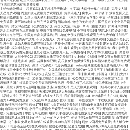
花 美国式禁忌矿桥超棒影视
主站蜘蛛池模板：
秘笈追踪
|
木下檀檩子无删减中文字幕
|
大南迁全集在线观看
|
完美女人满
天星免费观看
|
周生如故电视剧免费观看西瓜
|
黄鼠狼迷人
|
房术入门40个动作
|
满目星回又思
卿短剧免费观看
|
女超人满天星无删减麦乐迪版
|
《双乳丰满的女学生》中文
|
子夜归全集38集
免费观看
|
牙医姐妹电影在线完整版观看
|
陌路血地
|
奇特的美发待遇2
|
国子监来了个女弟子剧
情介绍
|
姑父lvl温软是什么类型的小说
|
美国灭火宝贝电影
|
高清《婚前试爱》罗仲谦周秀娜
|
湖北卫视直播在线直播观看
|
电影宿敌完整版免费观看
|
小莫骚麦歌词
|
印度19名官员被热死
|
女版抓鬼敢死队
|
中国好声音直播现场
|
图书馆的女朋友日漫在线观看完整免费版电视剧第五
集
|
女大学生的美味沙龙
|
不良义姐真人
|
龙猫电影完整免费普通话在线观看
|
义姐是不是良女
动漫全集
|
原始人电影免费完整版观看
|
售楼小姐韩国
|
一起来看流星雨35
|
麦迪女超人法版免
费观看
|
福尔摩斯小姐
|
《星克莱尔总统夫人》电影观看
|
金瓶梅完整版百度影音
|
我们曾经是
战士在线看免费完整版
|
狐妖小红娘电视剧真人版
|
用快播看h
|
博人传292集在线观看
|
夫妻那
些事苏珊
|
火影小王CC
|
咒怨电影在线完整免费观看
|
女上司的控制器
|
地牢女孩在线观看完整
版高清
|
《睫毛膏3》美国
|
苗圃和李亚鹏
|
高压版女子监狱满天星
|
特殊游泳教练电视剧免费观
看
|
迷你世界全网下架
|
高清《老少恋》电影免费观看
|
yellow视频在线观看免费高清无吗
|
电
视剧福贵全集免费播放
|
春日狂热
|
女版战狼6免费观看999为什么播放不了
|
加勒比海盗 成人
在线
|
在暴雪时分大结局点映礼
|
高清七王国的骑士 第一季未删减 叶山小百合《新上门女婿》
|
好想好想和你在一起
|
若是如此在线全集免费观看
|
公公的之浮之2
|
移山倒海樊梨花全集
|
高
压监狱法国在线观看完整免费高清原声奔跑吧
|
爱我几何手机高清在线免费播放
|
高清《情
事》莫妮卡贝鲁奇电影看
|
婚后的诱惑
|
麻生香织和黑人无删减版观看
|
《耻辱の女潜入搜查官
地狱电影
|
狼狈电影完整版
|
法国监狱2019满天星法版:星辉照耀下的职业光芒
|
斗龙战士60集
|
《品味人生》完整版在线观看
|
轱辘女人和井
|
我的无邪娇妻
|
JUL-945瞒着丈夫在短时间内
|
潜龙1-40集免费观看
|
灭火宝贝(高压监狱)
|
国模 雅雅
|
千年血战篇第二季在线观看
|
鄂托克前
旗
|
执行死刑全过程
|
想你17集
|
粉红大白菜在线免费观看
|
幽游白书在线玩
|
将门嫡女短剧全
集
|
电影聊斋叶子楣
|
小日子电视剧免费观看完整版高清
|
电影关云长
|
西班牙电影《掌中之
物》完整版免费
|
中国母亲电视剧
|
电影长津湖战役完整版播放免费观看
|
男女愁愁愁愁愁高
清
|
新版寒冰出装
|
朋友的学生hd
|
公的孚之手中字
|
使徒行者1在线完整版免费观看
|
血荐轩辕
粤语
|
公主和妓女星克莱尔版在线观看
|
移动迷宫西瓜影音
|
刑侦12国语免费观看
|
成人版巜女
超人H
|
电影潘金莲4集在线观看新
|
脸红心跳的妖怪爱之战役
|
杰克影视606满天星免费观看
|