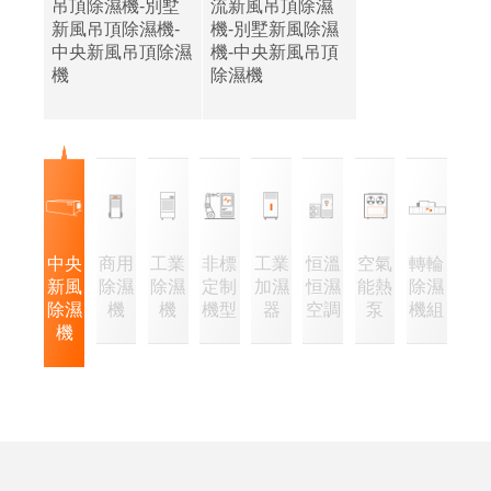
吊頂除濕機-別墅
流新風吊頂除濕
新風吊頂除濕機-
機-別墅新風除濕
中央新風吊頂除濕
機-中央新風吊頂
機
除濕機
中央
商用
工業
非標
工業
恒溫
空氣
轉輪
新風
除濕
除濕
定制
加濕
恒濕
能熱
除濕
除濕
機
機
機型
器
空調
泵
機組
機
企
經
業
營