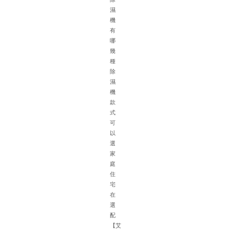
濕
機
有
哪
幾
種
除
濕
機
針
款
對
式
地
可
下
以
車
選
庫
家
的
庭
特
住
殊
宅
環
在
境
選
如
配
面
【艾