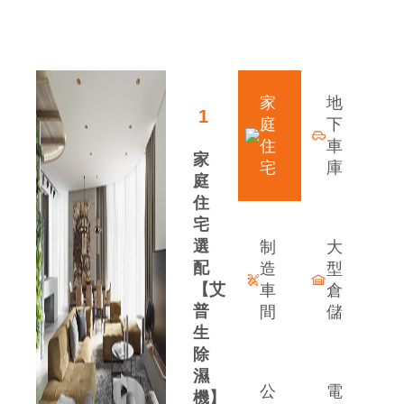
領先行業的發展優勢
家
地
1
庭
下
住
車
家
宅
庫
庭
住
宅
選
制
大
配
造
型
【艾
車
倉
普
間
儲
生
除
案
濕
公
電
機】