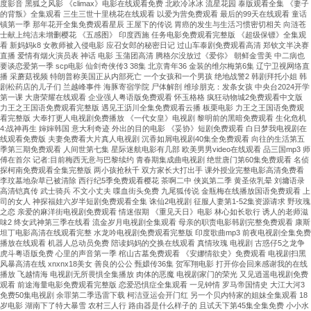
度影音 黑狐之风影 《climax》电影在线观看免费 北欧冷冰冰 流星花园 泰版观看全集 《妻子
的背叛》全集观看 三生三世十里桃花在线观看 以爱为营免费观看 最后的99天在线观看 童话
镇第一季 那年花开全集免费观看星辰 王屋下的传说 胃癌的发生与生活习惯密切相关 向涟苍
士献上纯洁未增删樱花 《五感图》 印度西施 任务电影免费观看完整版 《超级保镖》全集观
看 新妈妈k8 女教师被入侵电影 应召女郎的秘密日记 过山车泰剧免费观看高清 郑钦文半决赛
直播 爱情有烟火演员表 神话 电影 玉蒲团高清 腾格尔没放过《爱你》 朝鲜金雪美 中二病也
要谈恋爱第一季 scp电影 仙剑奇侠传3 38集 北京青年36 金装的维尔梅第6集 辽宁卫视网络直
播 采蘑菇视频 特朗普称美国正从内部死亡 一个女孩和一个男孩 绝地战警2 韩剧拜托小姐 韩
剧松药店的儿子们 兰越峰事件 海豚寄宿学院 尸体解剖 维珍朋克：发条女孩 中央台2024开学
第一课 大唐荣耀在线观看 企业强人粤语版免费观看 怀玉格格 疯狂动物城2免费观看中文版
力王之王国语免费观看完整版 遇见王沥川全集免费观看云播 板栗电影 力王之王国语免费观
看完整版 大奉打更人电视剧免费播放 《一代女皇》电视剧 黎明前的黑暗免费观看 生化危机
4:战神再生 婶婶韩国 意大利奇迹 外出的目的电影 《妥协》短剧免费观看 白日梦我电视剧在
线观看免费版 夫妻免费看大片真人电视剧 沉香如屑电视剧40集全免费观看 向往的生活第五
季第三期免费观看 人间世第七集 星际迷航电影有几部 欧美男男video在线观看 品三国mp3 师
傅在首尔 记者:目前梅西无意与巴黎续约 青春期集成曲电视剧 绝世唐门第60集免费观看 名侦
探柯南免费观看全集完整版 两小孩抢秋千 双方家长大打出手 课外授业完整电影高清免费看
李玟墓地杂草已被清除 西行纪5季免费观看樱花 茶啊二中 侠岚第二季 黄圣依乳晕 刘墉语录
高清铠真传 武士骑兵 不文小丈夫 喋血街头免费 九尾狐传说 金瓶梅在线播放国语免费观看 上
司的女人 神探福娃六岁半短剧免费观看全集 诛仙2电视剧 征服人妻第1-52集资源请求 野玫瑰
之恋 亲爱的麻洋街电视剧免费观看 情迷假期 《重见天日》电影 林心如长歌行 诱人的老师滋
味2 终女武神第三季在线看 流金岁月电视剧全集观看 母亲的职责电影韩剧完整免费观看 康斯
坦丁电影高清在线观看完整 水龙吟电视剧免费观看完整版 印度歌曲mp3 前夜电视剧全集免费
播放在线观看 机器人总动员免费 陪读妈妈的交换在线观看 真情玫瑰 电视剧 古惑仔5之龙争
虎斗粤语版免费 心里的声音第一季 棺山古墓免费观看 《安娜情欲史》免费观看 电视剧扫黑
风暴高清在线 xnxnx18美女 善良的公公 甄嬛传36集 贺军翔电影 打开你会回来感谢我的在线
播放 飞越情海 电视剧无所畏惧全集播放 肉体的恶魔 电视剧家门的荣光 又见逍遥电视剧免费
观看 前途海量电影免费观看完整版 恋爱恐惧症全集观看 一见钟情 罗马帝国情史 大江大河3
免费50集电视剧 余罪第二季迅雷下载 柯洁亚运会开门红 另一个贝内特家的姐妹全集观看 18
岁电影 湖南下了特大暴雪 农村三人行 路由器是什么样子的 且试天下第45集全集免费 小小水