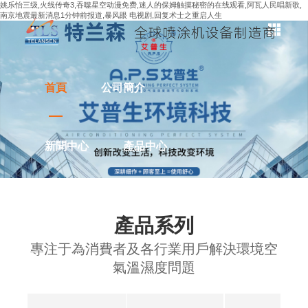
姚乐怡三级,火线传奇3,吞噬星空动漫免费,迷人的保姆触摸秘密的在线观看,阿瓦人民唱新歌,
南京地震最新消息1分钟前报道,暴风眼 电视剧,回复术士之重启人生
首頁
公司簡介
新聞中心
產品中心
解決方案
應用案例
產品系列
專注于為消費者及各行業用戶解決環境空
聯系我們
氣溫濕度問題