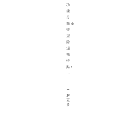
體
功
的
能
選
分
配
類 基
建
礎
議
型
一
除
根
濕
據
機
面
特
積
點：
確
···
定
除
濕
了
解
機
更
容
多
量
對
于
大
型
地