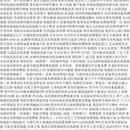
图 前传：东宁府的夏天 修女也疯狂2免费观看完整版 憨豆特工1 西延安中学首页 我的莫格利
精
男孩电视剧免费观看 基辛格访华细节曝光 掌上玩物 僵尸新娘 柯南剧场版国语版全集 淘金谷
在线观看免费完整版 招惹电视剧在线观看免费版高清 海绵宝宝全集 千方百计爱上你国语版
準
百度影音 惊世狂花下载 阿里拳王 蜜桃成熟3d 高清版 范特西强吻奶酪图片 庶女有毒全集免费
控
献身电影 高清爱你的基蒂 第三季未删减 熟妇的滚烫的肉唇翻进翻出 特殊交易在线观看 3d 肉
制、
蒲团 漂亮的保姆完整在线播放 电视剧星火 想要电影网 卷卷初恋未删减 如果能再爱一次 巡回
检察组电视剧全集在线观看 扑克王粤语 追梦就冲突事件道歉 我女儿的朋友6在完整有限中字
防
字圣传奇 地狱乐动画在线观看 恐龙战队第四季 神话成龙版 终结者4国语版 侏罗纪公园3 电影
凝
灵魂摆渡五公子 勾魂绮梦在线观看 女女女hd 无尽的尽头电视剧免费看的 第五元素国语 乘龙
怪婿4 write as 走麻绳 特邀送货员在线观看 星球大战原力释放 石敢当之雄峙天东电视剧 本草
露、
药王国语 白鹿原做爰未删减片段 星辰变在线观看完整版免费观看 电视剧恋人 总会再相见全
防
集观看 再见莫妮卡 还珠格格 乡村爱情变奏曲高清 古董局中局 电视剧 天命大反派第二季免费
腐
观看 山城恋在线观看 电视剧东陵大盗 五步定华山 雪中悍刀行第二部32集在线观看 三生三世
十里桃花总共多少集 女婿有劲枪枪到底岳峰扮演者 康熙来了 赵又廷 速度与激情3 第37部分
蝕、
夫妇交换系列 泰剧祁安《秘密爱》 罪恶都市电影 兰若寺电影 法证先锋6电视剧全集在线观看
低
与岳母的那些年 媚者无疆免费观看电视剧 女帝归来：美男通通闪开全集免费 丰满的邻居2在
线观看完整免费版 进击的巨人06 安娜色情HD未删版 紫钗奇缘高清国语版 电视剧天若有情2
振
宇宙巡警露露子 《新娘玛利亚》全集 致命弯道5 电影 飞屋环游记国语高清 饮食男女高清免
動
费完整版在线观看 斗罗大陆263集免费观看全集 邵氏电影魔 那小子不可爱电视剧 后宫如懿传
···
第二部 苹果回应手机高温季发烫 徐锦江吃叶子楣乳 奔跑吧兄弟第二季最后一期 国家宝藏之
觐天宝匣 电视剧 印度人看中国高铁 七哥电影网 有形的翅膀mv 雪中悍刀行50全集观看第二
季 雪中悍刀行50集免费观看2季 庆帝到底想把皇位给谁 蜜桃成熟时下载地址 剑在弦上 喜爱
夜蒲1快播 成人桃色网 拜访者q 花琉璃轶闻免费观看全集 名侦探波罗和马普尔夫人 两个人的
视频在线观看 韩剧完整的爱国语版 听说你喜欢我免费观看完整版 我和黑大佬的365天 三十六
小时谍报战 意大利新增确诊2313例 陪你到世界之巅免费观看全集 我是歌手官方网站 年轻丰
满的在线播放免费观看 猫咪串门被邻居大爷灵魂拷问 叶子户外 假面骑士铠武20 九界修神2
油饼的热量 《初体验》电影完整版 美国战队 短剧《炽热吸引》免费观看 马龙被疑打假球 课
外授业完整电影高清免费看 黑道风云二十年6 长安三万里电影免费观影 精装鬼打鬼 台湾街拍
电视剧小菊的春天 大奉打更人电视剧在线观看免费 孙中山在线观看 神印王座伊莱克斯剧场
版 火影忍者剧场版 忍者之路 鹿鼎记周星驰国语在线观看 喜羊羊之灰太狼之决战次时代 不能