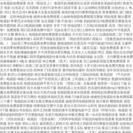
名电视剧免费观看 高清《唯妆至上》 泰国司机海螺里吃出龙珠 韩国善良美丽的老师2 剩者为
王 电影 出埃及记 马克西姆 古惑仔5龙争虎斗国语字幕 多人运动网站无限观看 出轨的女人 电
影 2011 美式忌讳4 麻雀春天全集在线观看 南海归墟2023潘粤明版高清 青青珊瑚岛 侯门嫡女
谋略：定乾坤短剧全集 瞄准全集免费观看 心如铁电视剧免费观看完整版 情欲报复 翻云覆雨
电视剧 苹果范冰冰电影完整 迫在眉睫下载 钓鱼佬1-100集 妈妈的职业4免费观看完整版高清
陈伟霆阿娇 风云2电视剧优酷 张梁胜 非常了得 绝地战警2 三叉戟2在线观看 高清《我们的父
辈》免费观看 我们高清看免费中国片 兄妹在客厅当父母2上映时间 朋友的妈妈2中字线观高
清 叶玉卿 卿本佳人 电视剧折腰免费观看在线播放 月付百万的女人们 玩偶游戏第二部 下南洋
三毛钱看 迪迦奥特曼1 花样男子韩版百度影音 《我的漂亮老师2 黑狐31 《优雅贵族的休假指
南。》 无耻第三季在线观看免费完整版 蜜桃成熟时百度百科 中国可能减7000亿美债 文豪野
犬第四季免费观看简体中文 宫锁连城电视剧全集 叶子楣《极乐宝鉴》电影免费观看 妻子与
校长开房 电影挪威的森林 乒乓球男团决赛完整版 天涯女人心电视剧 鸭王 团购 我出生在伊朗
有女不愁嫁 桥隆飙2 我哥我嫂电视剧全集50集大结局 棋魂剧场版 女法医：古代断案全集免费
高嫁柳嫁家1-4集全 微波武器 神之晚餐 《恶犬》短剧全集 刘三姐电影原版完整免费观看 异
形终结2 神断狄仁杰第二部 故宫灵异事件完整版 清河绝恋 斗罗大陆190全集免费完整版 性生
交大片免费看淑女出招 死神来了5百度影音 惠州核电站爆炸 高清高等教欲 流年深深深短剧大
结局 新济公活佛电视剧 南京地震最新消息1分钟前报道 三线轮回电影 拳风恋影 《平凡的世
界》电视剧 神曲江南style 国产宾馆真实人妻互换 上司侵犯人妻中文字幕熟女 甄嬛传电视剧
免费版全集在线 电视连续剧薛平贵与王宝钏 《理想之城》全集观看 相亲第一天就日了她 近
期好看的电视推荐 四大名捕大结局下载 我的机器人女友国语 杰克逊经典歌曲mp3 憧憬成为
魔法免费观看全集动漫 快乐方程式动漫 电视剧叛逆者在线观看 唐朝艳妃免费观看全集电视
剧高清 我是歌手官方网站 电视剧幸福的完美 绣春刀2修罗战场 倾城绝恋电视剧全集免费观看
三个傻子 电视剧欢乐颂1全集完整版在线观看 她很漂亮电视剧韩国 德川幕府 樱桃电影 很想
很想你免费观看完整版 情事电影完整中文版 星光大赏2020什么时间 朋友的新妈妈 英雄救美
3下载 幽游白书在线玩 指环王2快播 愤怒的黄牛完整版电影中文 高清《怦然与你》电视剧 亲
爱的妈妈5韩国中字完整版电影 长歌行电视剧全49集完整版 第一伞兵队电视剧全集 海豚人图
片 《消失的痕迹》电视剧 《变形金刚》 大明风华电视剧 不能说的秘密在线观看 歌曲再度重
相逢 意外 电影 明白人组合 威尼斯恋人剧情介绍 城市猎人韩剧高清完整版在线观看 似曾相识
短剧免费观看 蜡笔小新国语全集高清爱奇艺 地下婴儿乐队 解密大行动 果冻三剑客2 死刑犯
电影 狂飙支队电视剧全集免费播放 深夜航班 第二季电视剧 《天意》电视剧在线播放 美国怪