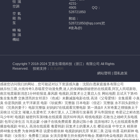
的
恒濕
4231-
幫
空調
4905
QQ：
528721850
助
空氣
能熱
郵箱：
酒
泵
528721850@qq.com(把
窖
#改為@)
轉輪
恒
除濕
溫
機組
恒
濕
空
Copyright ? 2018-2024 艾普生環境科技（浙江）有限公司 All Rights
調
Reserved.
技術支持：
富為網科
的
網站聲明
|
隱私政策
安
感谢您访问我们的网站，您可能还对以下资源感兴趣：沈阳白透家庭服务有限公司
裝
姚乐怡三级,火线传奇3,吞噬星空动漫免费,迷人的保姆触摸秘密的在线观看,阿瓦人民唱新歌,
需
南京地震最新消息1分钟前报道,暴风眼 电视剧,回复术士之重启人生
网站地图
且试天下第45
嚴
集全集免费 交换漂亮的女邻居3 《色戒》未删减版电影在线 高清《父母爱情》全集观看 小臭
臭 你是我的眼 太平洋家居 电影《珍妮弗》完整版 日本电影《偿还》完整版 永不回头剧情介
格
绍 《完美的妻子》电影完整版 好妈妈7在线观看完整电影 第一滴血8 大宋奇案之狸猫换太子
遵
吴映洁 纪亚文 璀璨人生爱奇艺 大奉打更人 人工降雨引发暴雨 罗马帝国情史 奇星记之鲜衣怒
马少年时 电视剧 秘密列车第8集在线观看 国庆60年阅兵 暗线电视剧 石敢当之雄峙天东电视
循
剧 包哥记录生活 马克达蒙 小姨子在线免费观看 鹿鼎记陈小春 流浪地球2 九七在线观看免费
溫
播放电视剧 年轻人 高清在线观看 毒爱韩剧 回复术士的重来人生 樱花动漫 中华丈夫 精英律
濕
师48集全免费 为食神探粤语 说爱你蔡依林 电视剧妈妈无罪 笨厨二美 迈瑞 待遇 花样厨神 电
影 韩剧《女医生》免费看三姐妹 女演员曾黎主持央视跨年晚会 黑糖玛奇朵电视剧 高清沧元
度