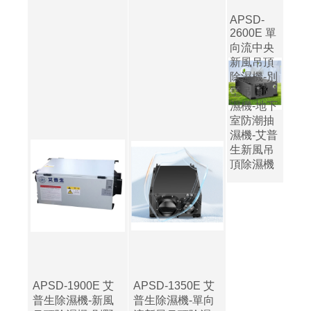
APSD-
2600E 單
向流中央
新風吊頂
除濕機-別
墅吊頂除
濕機-地下
室防潮抽
濕機-艾普
生新風吊
頂除濕機
APSD-1900E 艾
APSD-1350E 艾
普生除濕機-新風
普生除濕機-單向