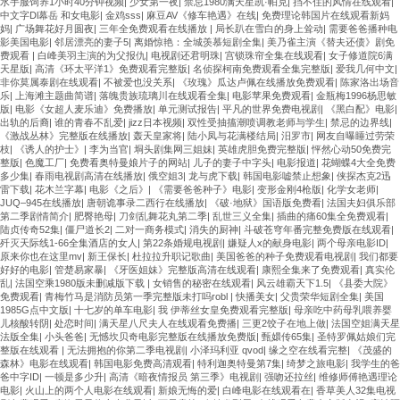
水手服饲养1小时40分钟视频
|
少女第一夜
|
禁忌1980满天星凯·帕克
|
挡不住的风情在线观看
|
中文字Dl幕岳 和女电影
|
金鸡sss
|
麻豆AV《修车艳遇》在线
|
免费理论韩国片在线观看新妈
妈
|
广场舞花好月圆夜
|
三年全免费观看在线播放
|
局长趴在雪白的身上耸动
|
需要爸爸播种电
影美国电影
|
邻居漂亮的妻子5
|
离婚惊艳：全城羡慕短剧全集
|
美乃雀主演《替夫还债》剧免
费观看
|
白峰美羽主演的为父报仇
|
电视剧还君明珠
|
宫锁珠帘全集在线观看
|
女子修道院6满
天星版
|
高清《环太平洋1》免费观看完整版
|
名侦探柯南免费观看全集完整版
|
爱我几何中文
|
非你莫属泰剧在线观看
|
不被爱也没关系
|
《玫瑰》瓜达卢佩在线播放免费观看
|
陈家洛出场音
乐
|
上海滩主题曲简谱
|
落魄贵族琉璃川在线观看全集
|
电影苹果免费观看
|
金瓶梅1996杨思敏
版
|
电影《女超人麦乐迪》免费播放
|
单元测试报告
|
平凡的世界免费电视剧
|
《黑白配》电影
|
出轨的后裔
|
谁的青春不乱爱
|
jizz日本视频
|
双性受抽搐潮喷调教老师与学生
|
禁忌的边界线
|
《激战丛林》完整版在线播放
|
轰天皇家将
|
陆小凤与花满楼结局
|
汨罗市
|
网友自曝睡过劳荣
枝
|
《诱人的护士》
|
李为当官
|
垌头剧集网三姐妹
|
英雄虎胆免费完整版
|
怦然心动50免费完
整版
|
色魔工厂
|
免费看奥特曼娘片子的网站
|
儿子的妻子中字头
|
电影报道
|
花蝴蝶4大全免费
多少集
|
春雨电视剧高清在线播放
|
俄空姐3
|
龙与虎下载
|
韩国电影嘘禁止想象
|
侠探杰克2迅
雷下载
|
花木兰字幕
|
电影《之后》
|
《需要爸爸种子》电影
|
变形金刚4枪版
|
化学女老师
|
JUQ–945在线播放
|
唐朝诡事录二西行在线播放
|
《破·地狱》国语版免费看
|
法国夫妇俱乐部
第二季剧情简介
|
肥臀艳母
|
刀剑乱舞花丸第二季
|
乱世三义全集
|
插曲的痛60集全免费观看
|
陆贞传奇52集
|
僵尸道长2
|
二对一商务模式
|
消失的厨神
|
斗破苍穹年番完整免费版在线观看
|
歼灭天际线1-66全集酒店的女人
|
第22条婚规电视剧
|
嫌疑人x的献身电影
|
两个母亲电影ID
|
原来你也在这里mv
|
新王保长
|
杜拉拉升职记歌曲
|
美国爸爸的种子免费观看电视剧
|
我们都要
好好的电影
|
管楚易家暴
|
《牙医姐妹》完整版高清在线观看
|
康熙全集来了免费观看
|
真实伦
乱
|
法国空乘1980版未删减版下载
|
女销售的秘密在线观看
|
风云雄霸天下1.5
|
《县委大院》
免费观看
|
青梅竹马是消防员第一季完整版未打吗robl
|
快播美女
|
父贵荣华短剧全集
|
美国
1985G点中文版
|
十七岁的单车电影
|
我 伊蒂丝女皇免费观看完整版
|
母亲吃中药母乳喂养婴
儿核酸转阴
|
处恋时间
|
满天星八尺夫人在线观看免费播
|
三更2饺子在地上做
|
法国空姐满天星
法版全集
|
小头爸爸
|
无憾坎贝奇电影完整版在线播放免费版
|
甄嬛传65集
|
圣特罗佩姑娘们完
整版在线观看
|
无法拥抱的你第二季电视剧
|
小泽玛利亚 qvod
|
缘之空在线看完整
|
《茂盛的
森林》电影在线观看
|
韩国电影免费高清观看
|
特利迦奥特曼第7集
|
绮梦之旅电影
|
我学生的爸
爸中字ID
|
一顿是多少升
|
高清《暗夜情报员 第三季》电视剧
|
强吻还拉丝
|
维修师傅艳遇理论
电影
|
火山上的两个人电影在线观看
|
新娘无悔的爱
|
白峰电影在线观看在
|
香草美人32集电视